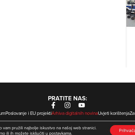
PRATITE NAS:
sum
Poslovanje i EU projekti
Arhiva digitalnih novina
Uvjeti korištenja
Zaš
krMed
 Zagorje International – Sva prava pridržana | Developed by
 vam pružili najbolje iskustvo na našoj web stranici.
Prihva
mo ili ih možete isključiti u
postavkama
.