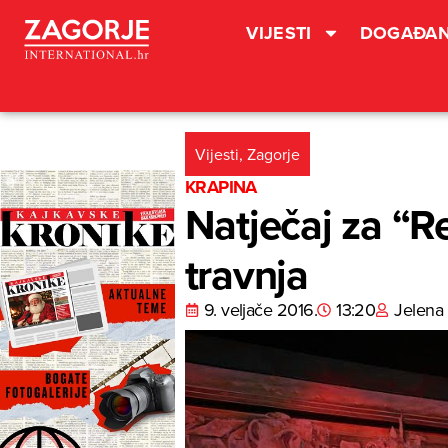
VIJESTI
DOGAĐAN
Vijesti
,
Zagorje
KRAPINA
Natječaj za “R
travnja
9. veljače 2016.
13:20
Jelena