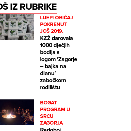
OŠ IZ RUBRIKE
LIJEPI OBIČAJ
POKRENUT
JOŠ 2019.
KZŽ darovala
1000 dječjih
bodija s
logom ‘Zagorje
– bajka na
dlanu’
zabočkom
rodilištu
BOGAT
PROGRAM U
SRCU
ZAGORJA
Radoboj