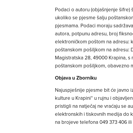
Podaci o autoru (objašnjenje šifre) 
ukoliko se pjesme šalju poštanskom
pjesmama. Podaci moraju sadržavati
autora, potpunu adresu, broj fiksno
elektroničkom poštom na adresu:
k
poštanskom pošiljkom na adresu: Dr
Magistratska 28, 49000 Krapina, s n
poštanskom pošiljkom, obavezno moraj
Objava u Zborniku
Najuspješnije pjesme bit će javno 
kulture u Krapini“ u rujnu i objavl
pristigli na natječaj ne vraćaju se a
elektronskih i tiskovnih medija do 
na brojeve telefona 049 373 406 il