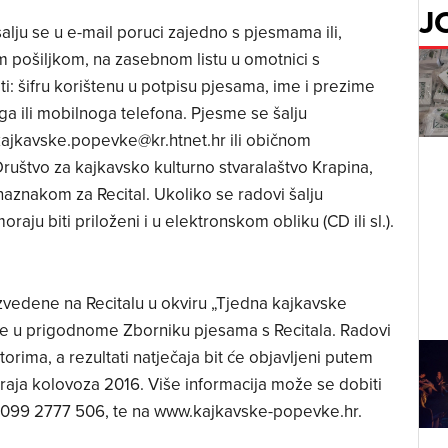
J
šalju se u e-mail poruci zajedno s pjesmama ili,
 pošiljkom, na zasebnom listu u omotnici s
: šifru korištenu u potpisu pjesama, ime i prezime
ga ili mobilnoga telefona. Pjesme se šalju
ajkavske.popevke@kr.htnet.hr
ili običnom
uštvo za kajkavsko kulturno stvaralaštvo Krapina,
aznakom za Recital. Ukoliko se radovi šalju
u biti priloženi i u elektronskom obliku (CD ili sl.).
izvedene na Recitalu u okviru „Tjedna kajkavske
jene u prigodnome Zborniku pjesama s Recitala. Radovi
utorima, a rezultati natječaja bit će objavljeni putem
kraja kolovoza 2016. Više informacija može se dobiti
i 099 2777 506, te na www.kajkavske-popevke.hr.