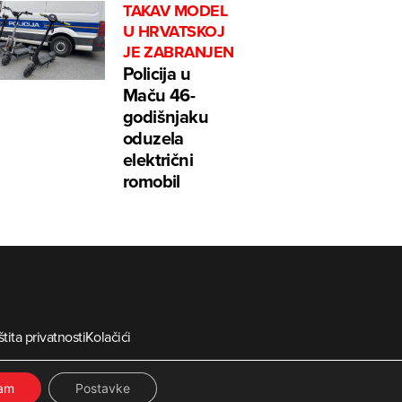
TAKAV MODEL
U HRVATSKOJ
JE ZABRANJEN
Policija u
Maču 46-
godišnjaku
oduzela
električni
romobil
tita privatnosti
Kolačići
ia
ćam
Postavke