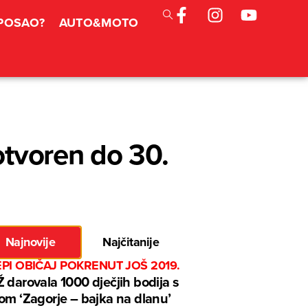
 POSAO?
AUTO&MOTO
otvoren do 30.
Najnovije
Najčitanije
EPI OBIČAJ POKRENUT JOŠ 2019.
 darovala 1000 dječjih bodija s
om ‘Zagorje – bajka na dlanu’