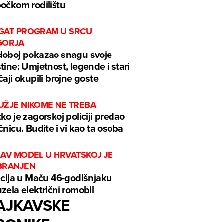
očkom rodilištu
GAT PROGRAM U SRCU
GORJA
oboj pokazao snagu svoje
tine: Umjetnost, legende i stari
čaji okupili brojne goste
UŽJE NIKOME NE TREBA
ko je zagorskoj policiji predao
čnicu. Budite i vi kao ta osoba
KAV MODEL U HRVATSKOJ JE
BRANJEN
icija u Maču 46-godišnjaku
zela električni romobil
AJKAVSKE