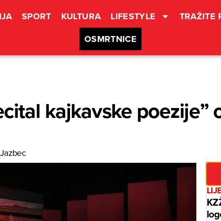
JA
SPORT
KULTURA
LIFESTYLE
TRAŽITE
OSMRTNICE
ecital kajkavske poezije” 
 Jazbec
LIJ
KZŽ
log