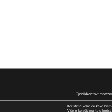
Cjenik
Kontakt
Impres
©
Koristimo kolačiće kako bismo
Više o kolačićima koje koristi