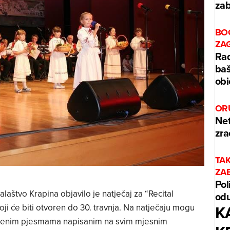
zab
BO
ZA
Rad
baš
obi
OR
Net
zra
TA
ZA
Pol
laštvo Krapina objavilo je natječaj za “Recital
odu
K
ji će biti otvoren do 30. travnja. Na natječaju mogu
vljenim pjesmama napisanim na svim mjesnim