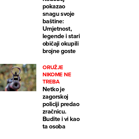
pokazao
snagu svoje
baštine:
Umjetnost,
legende i stari
običaji okupili
brojne goste
ORUŽJE
NIKOME NE
TREBA
Netko je
zagorskoj
policiji predao
zračnicu.
Budite i vi kao
ta osoba