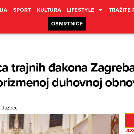
JA
SPORT
KULTURA
LIFESTYLE
TRAŽITE
OSMRTNICE
a trajnih đakona Zagreb
orizmenoj duhovnoj obnovi
a Jazbec
JOŠ