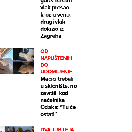
gore: Teretni
vlak prošao
kroz crveno,
drugi vlak
dolazio iz
Zagreba
OD
NAPUŠTENIH
DO
UDOMLJENIH
Mačići trebali
u sklonište, no
završili kod
načelnika
Odaka: “Tu će
ostati”
DVA JUBILEJA,