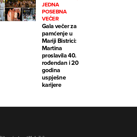
JEDNA
POSEBNA
VEČER
Gala večer za
pamćenje u
Mariji Bistrici:
Martina
proslavila 40.
rođendan i 20
godina
uspješne
karijere