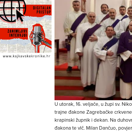
U utorak, 16. veljače, u župi sv. N
trajne đakone Zagrebačke crkvene p
krapinski župnik i dekan. Na duhov
đakona te vlč. Milan Dančuo, povje