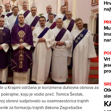
Hrv
naj
PR
Muč
ima
nam
PO
Vrt
jes
pro
SR
ikole u Krapini održana je korizmena duhovna obnova za
Otk
okrajine, koju je vodio preč. Tomica Šestak,
sla
K
noj obnovi sudjelovalo su osamnaestorica trajnih
renik za formaciju trajnih đakona Zagrebačke