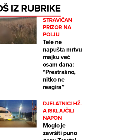
OŠ IZ RUBRIKE
STRAVIČAN
PRIZOR NA
POLJU
Tele ne
napušta mrtvu
majku već
osam dana:
“Prestrašno,
nitko ne
reagira”
DJELATNICI HŽ-
A ISKLJUČILI
NAPON
Moglo je
završiti puno