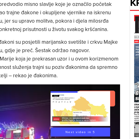
K
i predvodio misno slavlje koje je označilo početak
ao trajne đakone i okupljene vjernike na iskrenu
 jer su upravo molitva, pokora i djela milosrđa
onkretnoj prisutnosti u životu svakog kršćanina.
koni su posjetili marijansko svetište i crkvu Majke
, gdje je preč. Šestak održao nagovor.
e Marije koja je prekrasan uzor i u ovom korizmenom
nost služenja trajni su poziv đakonima da spremno
itelji – rekao je đakonima.
Read Article
Next video in 4