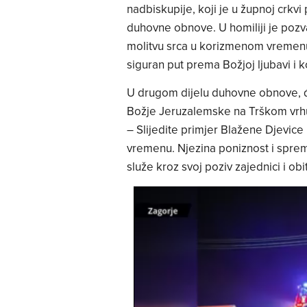
nadbiskupije, koji je u župnoj crkv
duhovne obnove. U homiliji je pozv
molitvu srca u korizmenom vremenu,
siguran put prema Božjoj ljubavi i k
U drugom dijelu duhovne obnove, đa
Božje Jeruzalemske na Trškom vrhu
– Slijedite primjer Blažene Djevic
vremenu. Njezina poniznost i sprem
služe kroz svoj poziv zajednici i ob