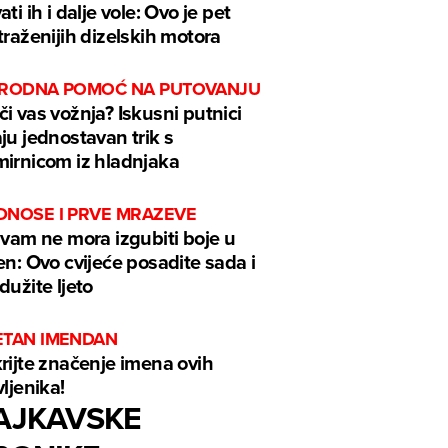
ati ih i dalje vole: Ovo je pet
traženijih dizelskih motora
IRODNA POMOĆ NA PUTOVANJU
i vas vožnja? Iskusni putnici
ju jednostavan trik s
irnicom iz hladnjaka
DNOSE I PRVE MRAZEVE
 vam ne mora izgubiti boje u
en: Ovo cvijeće posadite sada i
dužite ljeto
ETAN IMENDAN
rijte značenje imena ovih
vljenika!
AJKAVSKE