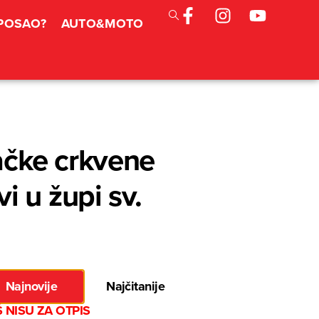
 POSAO?
AUTO&MOTO
ačke crkvene
 u župi sv.
Najnovije
Najčitanije
 NISU ZA OTPIS