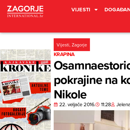
VIJESTI
DOGAĐAN
Vijesti
,
Zagorje
KRAPINA
Osamnaestoric
pokrajine na k
Nikole
22. veljače 2016.
11:28
Jelen