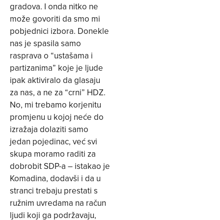
gradova. I onda nitko ne
može govoriti da smo mi
pobjednici izbora. Donekle
nas je spasila samo
rasprava o “ustašama i
partizanima” koje je ljude
ipak aktiviralo da glasaju
za nas, a ne za “crni” HDZ.
No, mi trebamo korjenitu
promjenu u kojoj neće do
izražaja dolaziti samo
jedan pojedinac, već svi
skupa moramo raditi za
dobrobit SDP-a – istakao je
Komadina, dodavši i da u
stranci trebaju prestati s
ružnim uvredama na račun
ljudi koji ga podržavaju,