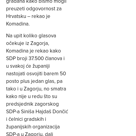
građana kako bismo mogli
preuzeti odgovornost za
Hrvatsku – rekao je
Komadina.
Na upit koliko glasova
očekuje iz Zagorja,
Komadina je rekao kako
SDP broji 37.500 članova i
u svakoj će županiji
nastojati osvojiti barem 50
posto plus jedan glas, pa
tako i u Zagorju, no smatra
kako nije u redu što su
predsjednik zagorskog
SDP-a Siniša Hajdaš Dončić
i čelnici gradskih i
županijskih organizacija
SDP-a u Zagorju, dali