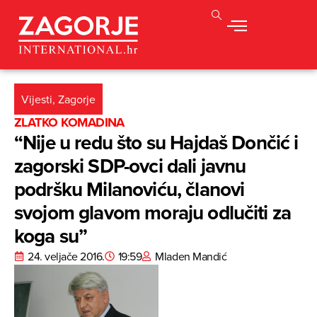
Vijesti
,
Zagorje
ZLATKO KOMADINA
“Nije u redu što su Hajdaš Dončić i
zagorski SDP-ovci dali javnu
podršku Milanoviću, članovi
svojom glavom moraju odlučiti za
koga su”
24. veljače 2016.
19:59
Mladen Mandić