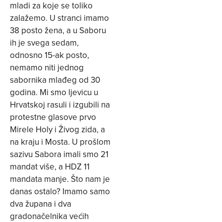
mladi za koje se toliko
zalažemo. U stranci imamo
38 posto žena, a u Saboru
ih je svega sedam,
odnosno 15-ak posto,
nemamo niti jednog
sabornika mlađeg od 30
godina. Mi smo ljevicu u
Hrvatskoj rasuli i izgubili na
protestne glasove prvo
Mirele Holy i Živog zida, a
na kraju i Mosta. U prošlom
sazivu Sabora imali smo 21
mandat više, a HDZ 11
mandata manje. Što nam je
danas ostalo? Imamo samo
dva župana i dva
gradonačelnika većih