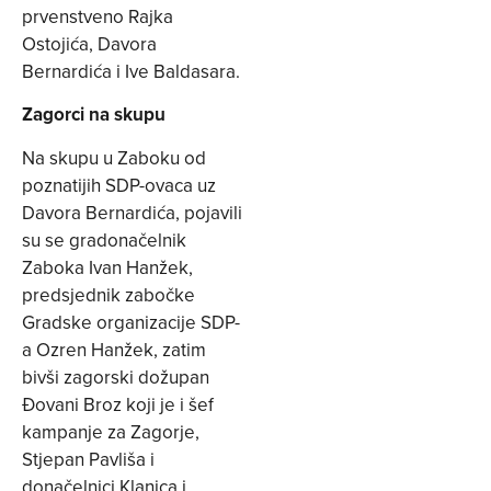
prvenstveno Rajka
Ostojića, Davora
Bernardića i Ive Baldasara.
Zagorci na skupu
Na skupu u Zaboku od
poznatijih SDP-ovaca uz
Davora Bernardića, pojavili
su se gradonačelnik
Zaboka Ivan Hanžek,
predsjednik zabočke
Gradske organizacije SDP-
a Ozren Hanžek, zatim
bivši zagorski dožupan
Đovani Broz koji je i šef
kampanje za Zagorje,
Stjepan Pavliša i
donačelnici Klanjca i