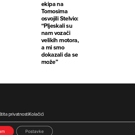
ekipa na
Tomosima
osvojili Stelvio:
“Pljeskali su
nam vozači
velikih motora,
a mi smo
dokazali da se
može”
tita privatnosti
Kolačići
ia
ćam
Postavke