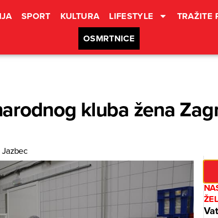
JA
SPORT
KULTURA
LIFESTYLE
TRAŽITE
OSMRTNICE
arodnog kluba žena Zagr
 Jazbec
NAS
ŽE
Vat