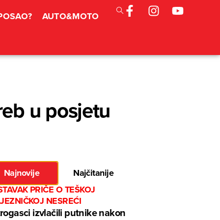
 POSAO?
AUTO&MOTO
eb u posjetu
Najnovije
Najčitanije
TAVAK PRIČE O TEŠKOJ
LJEZNIČKOJ NESREĆI
rogasci izvlačili putnike nakon