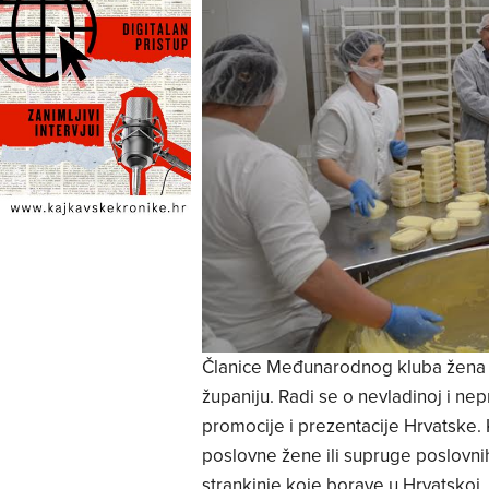
Članice Međunarodnog kluba žena 
županiju. Radi se o nevladinoj i nep
promocije i prezentacije Hrvatske.
poslovne žene ili supruge poslovnih
strankinje koje borave u Hrvatskoj.