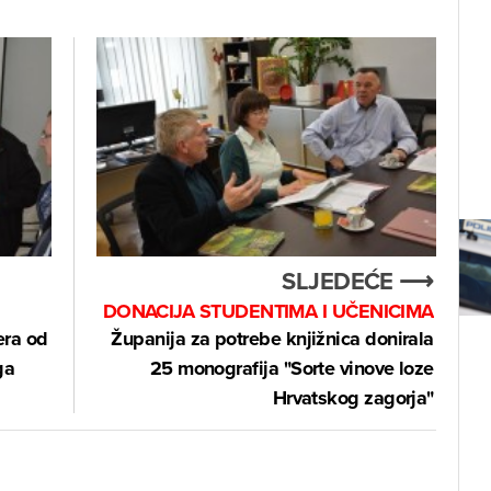
SLJEDEĆE ⟶
DONACIJA STUDENTIMA I UČENICIMA
era od
Županija za potrebe knjižnica donirala
ga
25 monografija "Sorte vinove loze
Hrvatskog zagorja"