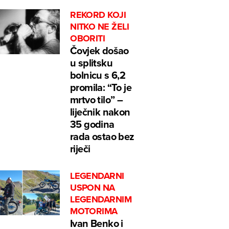
REKORD KOJI
NITKO NE ŽELI
OBORITI
Čovjek došao
u splitsku
bolnicu s 6,2
promila: “To je
mrtvo tilo” –
liječnik nakon
35 godina
rada ostao bez
riječi
LEGENDARNI
USPON NA
LEGENDARNIM
MOTORIMA
Ivan Benko i