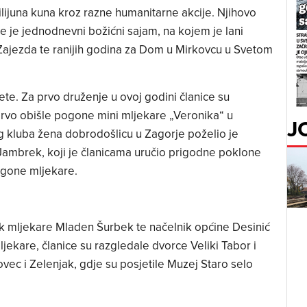
lijuna kuna kroz razne humanitarne akcije. Njihovo
 je jednodnevni božićni sajam, na kojem je lani
Zajezda te ranijih godina za Dom u Mirkovcu u Svetom
zlete. Za prvo druženje u ovoj godini članice su
rvo obišle pogone mini mljekare „Veronika“ u
J
kluba žena dobrodošlicu u Zagorje poželio je
ambrek, koji je članicama uručio prigodne poklone
ogone mljekare.
ik mljekare Mladen Šurbek te načelnik općine Desinić
ekare, članice su razgledale dvorce Veliki Tabor i
vec i Zelenjak, gdje su posjetile Muzej Staro selo
.