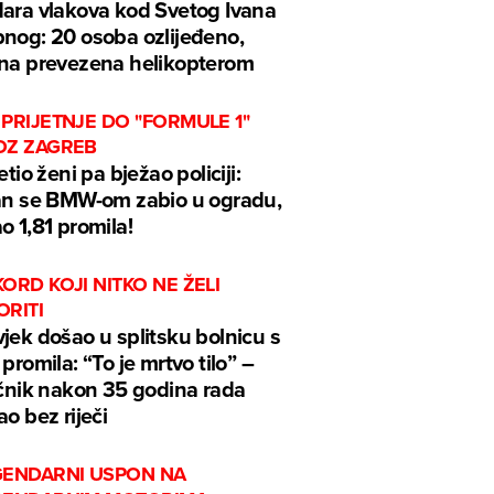
ara vlakova kod Svetog Ivana
nog: 20 osoba ozlijeđeno,
na prevezena helikopterom
PRIJETNJE DO "FORMULE 1"
OZ ZAGREB
jetio ženi pa bježao policiji:
an se BMW-om zabio u ogradu,
o 1,81 promila!
ORD KOJI NITKO NE ŽELI
ORITI
jek došao u splitsku bolnicu s
 promila: “To je mrtvo tilo” –
ečnik nakon 35 godina rada
ao bez riječi
GENDARNI USPON NA