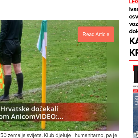
LE
Iva
osv
voz
dok
Read Article
K
K
 50 zemalja svijeta. Klub djeluje i humanitarno, pa je