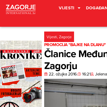
VIJESTI
DOGAĐAN
Vijesti
,
Zagorje
PROMOCIJA "BAJKE NA DLANU"
Članice Međun
Zagorju
22. ožujka 2016.
16:21
Jelena