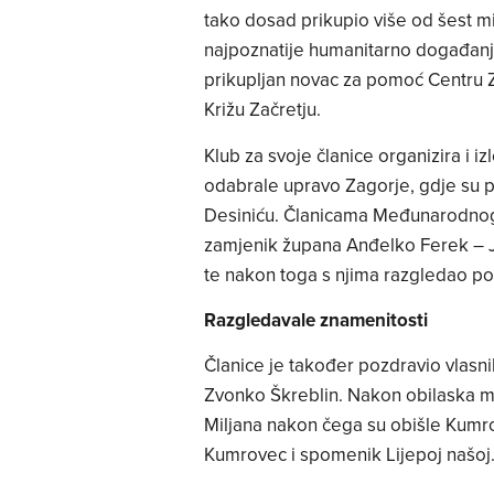
tako dosad prikupio više od šest mi
najpoznatije humanitarno događanje
prikupljan novac za pomoć Centru 
Križu Začretju.
Klub za svoje članice organizira i i
odabrale upravo Zagorje, gdje su p
Desiniću. Članicama Međunarodnog 
zamjenik župana Anđelko Ferek – J
te nakon toga s njima razgledao p
Razgledavale znamenitosti
Članice je također pozdravio vlasn
Zvonko Škreblin. Nakon obilaska mlj
Miljana nakon čega su obišle Kumro
Kumrovec i spomenik Lijepoj našoj