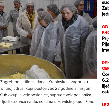
sud
Žab
jed
OD 
KR
Pri
Pij
ima
REK
OB
Čov
6,2
Zagreb posjetile su danas Krapinsko – zagorsku
lij
rofitnoj udruzi koja postoji već 23 godine s misijom
ost
 Klub okuplja veleposlanice, supruge veleposlanika,
 ljudi stranaca na dužnostima u Hrvatskoj kao i žene
LE