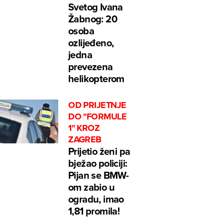
Svetog Ivana
Žabnog: 20
osoba
ozlijeđeno,
jedna
prevezena
helikopterom
OD PRIJETNJE
DO "FORMULE
1" KROZ
ZAGREB
Prijetio ženi pa
bježao policiji:
Pijan se BMW-
om zabio u
ogradu, imao
1,81 promila!