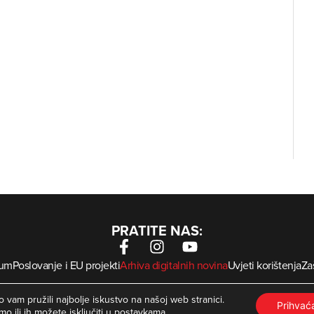
PRATITE NAS:
sum
Poslovanje i EU projekti
Arhiva digitalnih novina
Uvjeti korištenja
Zaš
krMed
 Zagorje International – Sva prava pridržana | Developed by
 vam pružili najbolje iskustvo na našoj web stranici.
Prihva
mo ili ih možete isključiti u
postavkama
.