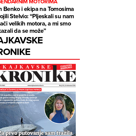
GENDARNIM MOTORIMA
n Benko i ekipa na Tomosima
ojili Stelvio: “Pljeskali su nam
ači velikih motora, a mi smo
azali da se može”
AJKAVSKE
RONIKE