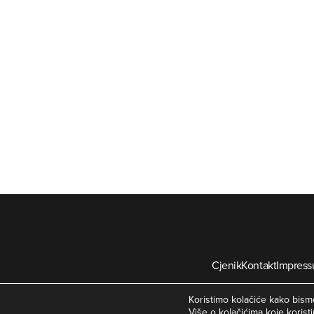
Cjenik
Kontakt
Impres
©
Koristimo kolačiće kako bismo
Više o kolačićima koje koristi