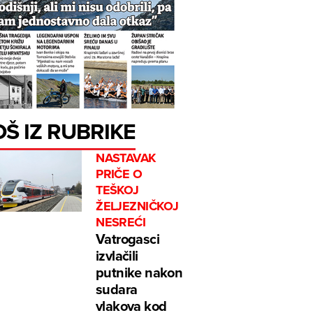
OŠ IZ RUBRIKE
NASTAVAK
PRIČE O
TEŠKOJ
ŽELJEZNIČKOJ
NESREĆI
Vatrogasci
izvlačili
putnike nakon
sudara
vlakova kod