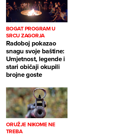
BOGAT PROGRAM U
SRCU ZAGORJA
Radoboj pokazao
snagu svoje baštine:
Umjetnost, legende i
stari običaji okupili
brojne goste
ORUŽJE NIKOME NE
TREBA