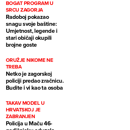
BOGAT PROGRAM U
SRCU ZAGORJA
Radoboj pokazao
snagu svoje baštine:
Umjetnost, legende i
stari običaji okupili
brojne goste
ORUŽJE NIKOME NE
TREBA
Netko je zagorskoj
policiji predao zračnicu.
Budite i vi kao ta osoba
TAKAV MODEL U
HRVATSKOJ JE
ZABRANJEN
Policija u Maču 46-