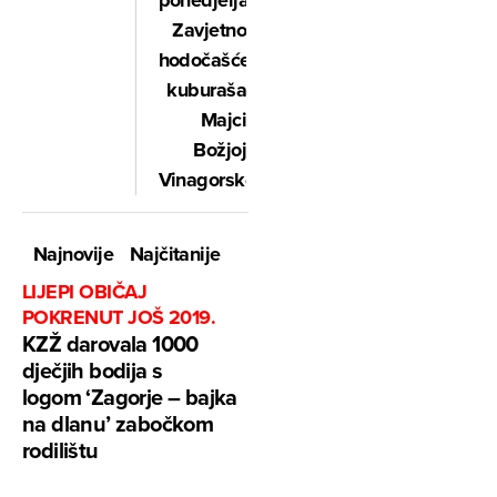
ponedjeljak
Zavjetno
hodočašće
kuburaša
Majci
Božjoj
Vinagorskoj
Najnovije
Najčitanije
LIJEPI OBIČAJ
POKRENUT JOŠ 2019.
KZŽ darovala 1000
dječjih bodija s
logom ‘Zagorje – bajka
na dlanu’ zabočkom
rodilištu