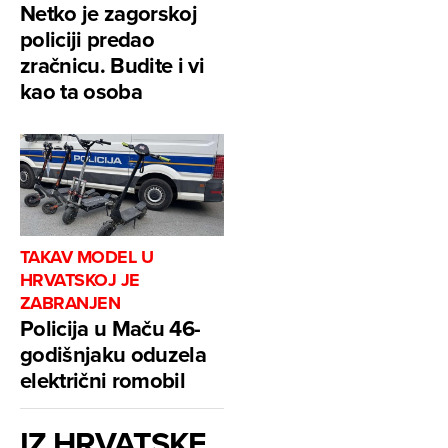
Netko je zagorskoj
policiji predao
zračnicu. Budite i vi
kao ta osoba
TAKAV MODEL U
HRVATSKOJ JE
ZABRANJEN
Policija u Maču 46-
godišnjaku oduzela
električni romobil
IZ HRVATSKE