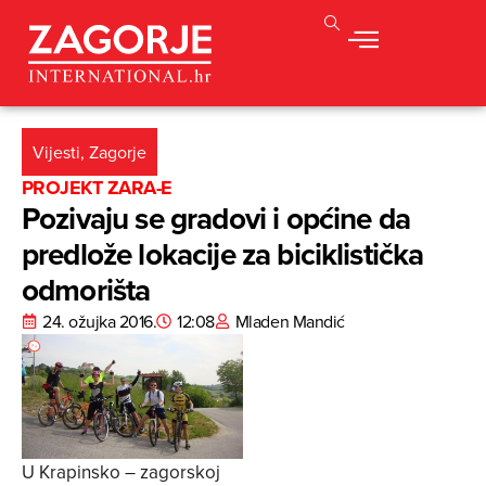
Vijesti
,
Zagorje
PROJEKT ZARA-E
Pozivaju se gradovi i općine da
predlože lokacije za biciklistička
odmorišta
24. ožujka 2016.
12:08
Mladen Mandić
U Krapinsko – zagorskoj