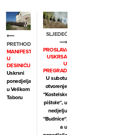
SLJEDEĆE
⟵
⟶
PRETHODNO
PROSLAVA
MANIFESTACIJA
USKRSA
U
U
DESINIĆU
PREGRADI
Uskrsni
U subotu
ponedjeljak
otvorenje
u Velikom
“Kostelske
Taboru
pištole“, u
nedjelju
“Budnice“,
a u