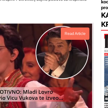
kod
pr
K
K
Read Article