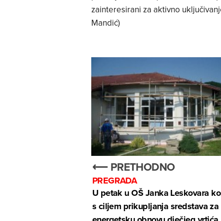
zainteresirani za aktivno uključiva
Mandić)
⟵ PRETHODNO
PREGRADA
U petak u OŠ Janka Leskovara ko
s ciljem prikupljanja sredstava za
energetsku obnovu dječjeg vrtića