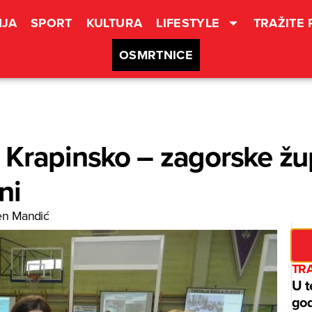
JA
SPORT
KULTURA
LIFESTYLE
TRAŽITE
OSMRTNICE
Krapinsko – zagorske žup
ni
en Mandić
TRA
U t
god