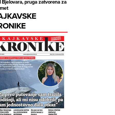
 Bjelovara, pruga zatvorena za
omet
AJKAVSKE
RONIKE