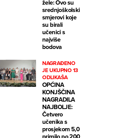
žele: Ovo su
srednjoškolski
smjerovi koje
su birali
učenici s
najviše
bodova
NAGRAĐENO
JE UKUPNO 13
ODLIKAŠA
OPĆINA
KONJŠČINA
NAGRADILA
NAJBOLJE:
Četvero
učenika s
prosjekom 5,0
primilo po 200