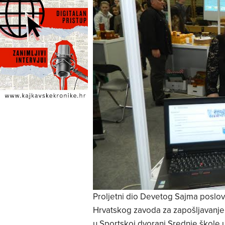
Proljetni dio Devetog Sajma poslova
Hrvatskog zavoda za zapošljavanje 
u Sportskoj dvorani Srednje škole u