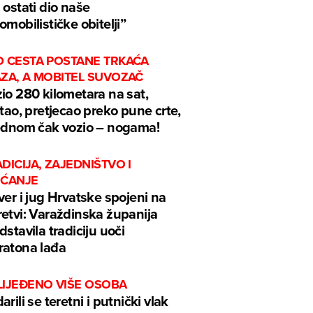
 ostati dio naše
omobilističke obitelji”
D CESTA POSTANE TRKAĆA
AZA, A MOBITEL SUVOZAČ
io 280 kilometara na sat,
ftao, pretjecao preko pune crte,
ednom čak vozio – nogama!
DICIJA, ZAJEDNIŠTVO I
EĆANJE
ver i jug Hrvatske spojeni na
etvi: Varaždinska županija
dstavila tradiciju uoči
atona lađa
LIJEĐENO VIŠE OSOBA
arili se teretni i putnički vlak