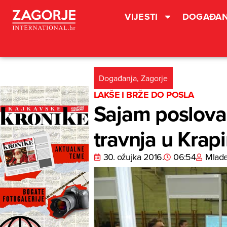
VIJESTI
DOGAĐAN
Događanja
,
Zagorje
LAKŠE I BRŽE DO POSLA
Sajam poslova 
travnja u Krapi
30. ožujka 2016.
06:54
Mlad