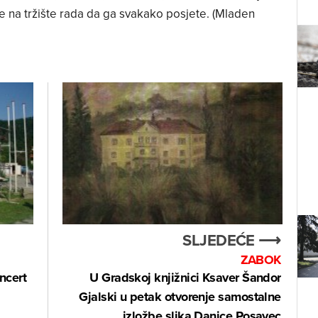
nje na tržište rada da ga svakako posjete. (Mladen
SLJEDEĆE ⟶
ZABOK
ncert
U Gradskoj knjižnici Ksaver Šandor
Gjalski u petak otvorenje samostalne
izložbe slika Danice Posavec