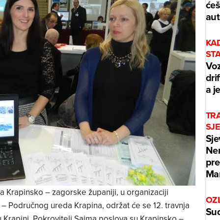
ćeš
aut
KA
ST
Voz
dri
a j
TRA
SJ
Sje
Ner
pre
Mar
 Krapinsko – zagorske županiji, u organizaciji
OZ
– Područnog ureda Krapina, održat će se 12. travnja
Sud
 Krapini. Pokrovitelj Sajma poslova su Krapinsko –