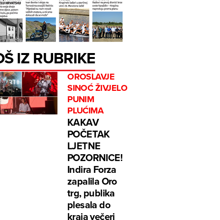
OŠ IZ RUBRIKE
OROSLAVJE
SINOĆ ŽIVJELO
PUNIM
PLUĆIMA
KAKAV
POČETAK
LJETNE
POZORNICE!
Indira Forza
zapalila Oro
trg, publika
plesala do
kraja večeri