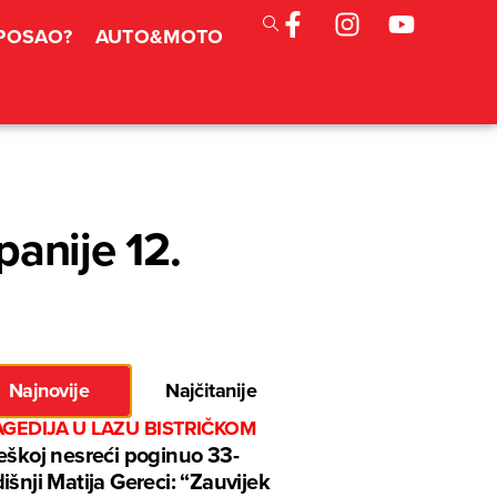
 POSAO?
AUTO&MOTO
anije 12.
Najnovije
Najčitanije
GEDIJA U LAZU BISTRIČKOM
eškoj nesreći poginuo 33-
išnji Matija Gereci: “Zauvijek