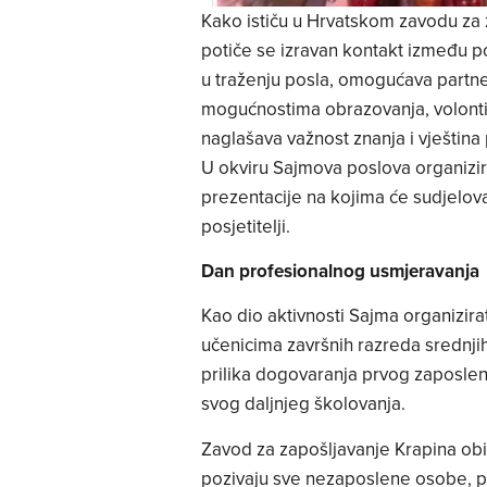
Kako ističu u Hrvatskom zavodu za
potiče se izravan kontakt između po
u traženju posla, omogućava partner
mogućnostima obrazovanja, volontira
naglašava važnost znanja i vještina 
U okviru Sajmova poslova organizirat
prezentacije na kojima će sudjelova
posjetitelji.
Dan profesionalnog usmjeravanja
Kao dio aktivnosti Sajma organizira
učenicima završnih razreda srednjih 
prilika dogovaranja prvog zaposlen
svog daljnjeg školovanja.
Zavod za zapošljavanje Krapina obil
pozivaju sve nezaposlene osobe, po