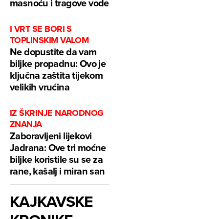
masnoću i tragove vode
I VRT SE BORI S
TOPLINSKIM VALOM
Ne dopustite da vam
biljke propadnu: Ovo je
ključna zaštita tijekom
velikih vrućina
IZ ŠKRINJE NARODNOG
ZNANJA
Zaboravljeni lijekovi
Jadrana: Ove tri moćne
biljke koristile su se za
rane, kašalj i miran san
KAJKAVSKE