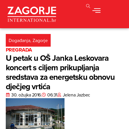
Događanja
,
Zagorje
PREGRADA
U petak u OŠ Janka Leskovara
koncert s ciljem prikupljanja
sredstava za energetsku obnovu
dječjeg vrtića
30. ožujka 2016.
06:31
Jelena Jazbec