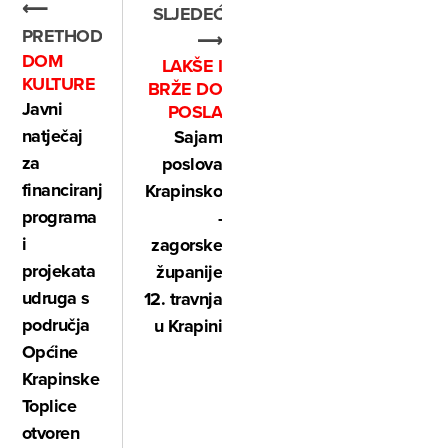
⟵
SLJEDEĆE
PRETHODNO
⟶
DOM
LAKŠE I
KULTURE
BRŽE DO
Javni
POSLA
natječaj
Sajam
za
poslova
financiranje
Krapinsko
programa
-
i
zagorske
projekata
županije
udruga s
12. travnja
područja
u Krapini
Općine
Krapinske
Toplice
otvoren