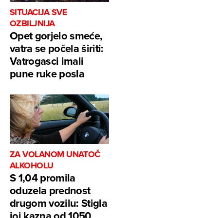
SITUACIJA SVE
OZBILJNIJA
Opet gorjelo smeće,
vatra se počela širiti:
Vatrogasci imali
pune ruke posla
ZA VOLANOM UNATOČ
ALKOHOLU
S 1,04 promila
oduzela prednost
drugom vozilu: Stigla
joj kazna od 1050