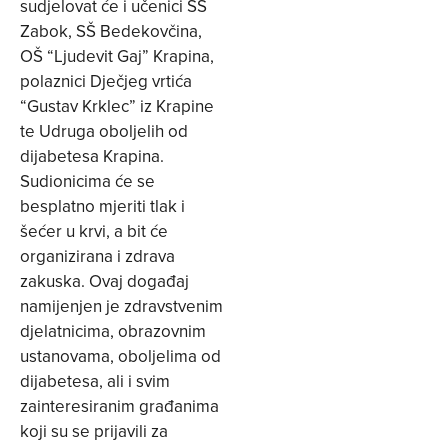
sudjelovat će i učenici SŠ
Zabok, SŠ Bedekovčina,
OŠ “Ljudevit Gaj” Krapina,
polaznici Dječjeg vrtića
“Gustav Krklec” iz Krapine
te Udruga oboljelih od
dijabetesa Krapina.
Sudionicima će se
besplatno mjeriti tlak i
šećer u krvi, a bit će
organizirana i zdrava
zakuska. Ovaj događaj
namijenjen je zdravstvenim
djelatnicima, obrazovnim
ustanovama, oboljelima od
dijabetesa, ali i svim
zainteresiranim građanima
koji su se prijavili za