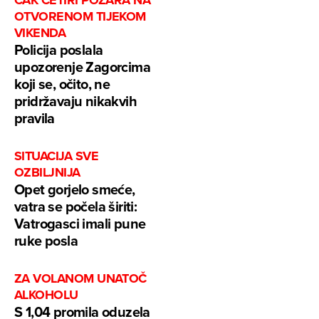
OTVORENOM TIJEKOM
VIKENDA
Policija poslala
upozorenje Zagorcima
koji se, očito, ne
pridržavaju nikakvih
pravila
SITUACIJA SVE
OZBILJNIJA
Opet gorjelo smeće,
vatra se počela širiti:
Vatrogasci imali pune
ruke posla
ZA VOLANOM UNATOČ
ALKOHOLU
S 1,04 promila oduzela