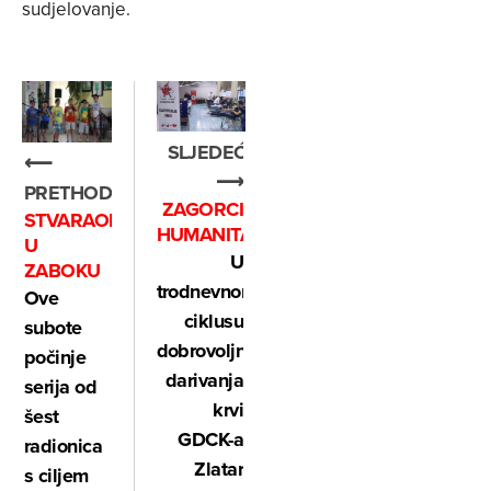
sudjelovanje.
SLJEDEĆE
⟵
⟶
PRETHODNO
ZAGORCI
STVARAONICA
HUMANITARCI
U
U
ZABOKU
trodnevnom
Ove
ciklusu
subote
dobrovoljnog
počinje
darivanja
serija od
krvi
šest
GDCK-a
radionica
Zlatar
s ciljem