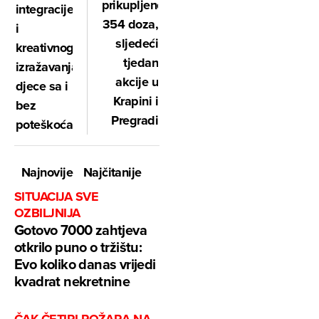
prikupljeno
integracije
354 doza,
i
sljedeći
kreativnog
tjedan
izražavanja
akcije u
djece sa i
Krapini i
bez
Pregradi
poteškoća
Najnovije
Najčitanije
SITUACIJA SVE
OZBILJNIJA
Gotovo 7000 zahtjeva
otkrilo puno o tržištu:
Evo koliko danas vrijedi
kvadrat nekretnine
ČAK ČETIRI POŽARA NA