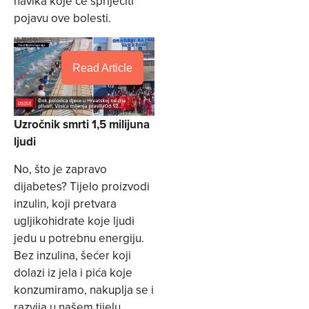
navika koje će spriječiti
pojavu ove bolesti.
Read Article
Uzročnik smrti 1,5 milijuna
ljudi
No, što je zapravo
dijabetes? Tijelo proizvodi
inzulin, koji pretvara
ugljikohidrate koje ljudi
jedu u potrebnu energiju.
Bez inzulina, šećer koji
dolazi iz jela i pića koje
konzumiramo, nakuplja se i
razvija u našem tijelu.