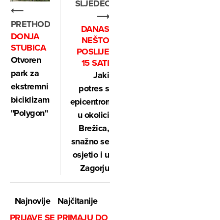
SLJEDEĆE
⟵
⟶
PRETHODNO
DANAS
DONJA
NEŠTO
STUBICA
POSLIJE
Otvoren
15 SATI
park za
Jaki
ekstremni
potres s
biciklizam
epicentrom
"Polygon"
u okolici
Brežica,
snažno se
osjetio i u
Zagorju
Najnovije
Najčitanije
PRIJAVE SE PRIMAJU DO