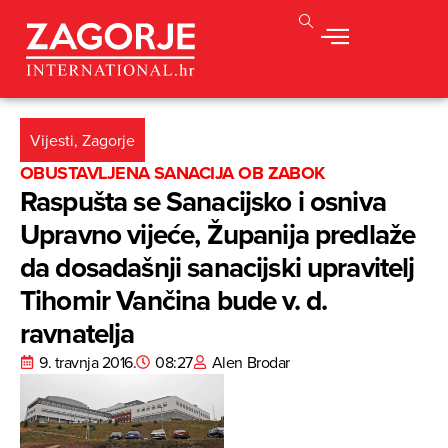
Vijesti
,
Zagorje
OBUSTAVLJENA SANACIJA OB ZABOK
Raspušta se Sanacijsko i osniva
Upravno vijeće, Županija predlaže
da dosadašnji sanacijski upravitelj
Tihomir Vančina bude v. d.
ravnatelja
9. travnja 2016.
08:27
Alen Brodar