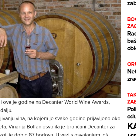
zab
BO
ZA
Rad
baš
obi
OR
Net
zra
TA
ZA
h i ove je godine na Decanter World Wine Awards,
Pol
dalju.
odu
ivanju vina, na kojem je svake godine prijavljeno oko
K
jeta, Vinarija Bolfan osvojila je brončani Decanter za
 koji je dobio 87 bodova. U vezi s osvajanjem još