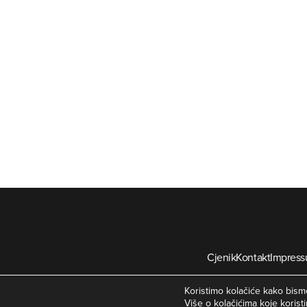
Cjenik
Kontakt
Impres
©
Koristimo kolačiće kako bismo
Više o kolačićima koje koristi