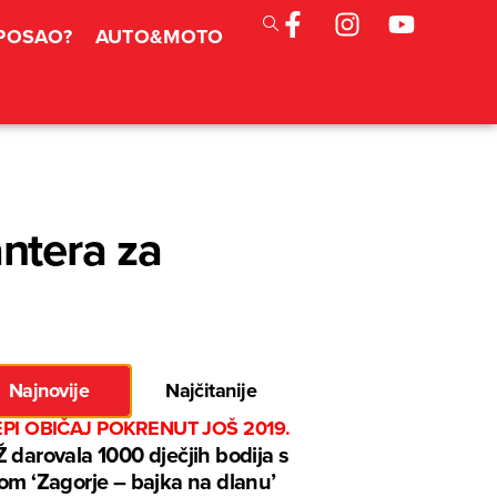
 POSAO?
AUTO&MOTO
ntera za
Najnovije
Najčitanije
EPI OBIČAJ POKRENUT JOŠ 2019.
 darovala 1000 dječjih bodija s
om ‘Zagorje – bajka na dlanu’