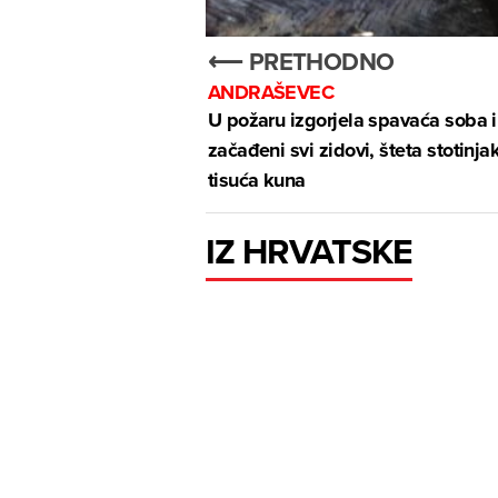
⟵ PRETHODNO
ANDRAŠEVEC
U požaru izgorjela spavaća soba i
začađeni svi zidovi, šteta stotinja
tisuća kuna
IZ HRVATSKE