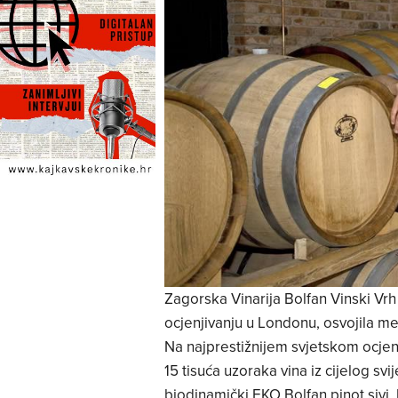
Zagorska Vinarija Bolfan Vinski Vr
ocjenjivanju u Londonu, osvojila me
Na najprestižnijem svjetskom ocjenj
15 tisuća uzoraka vina iz cijelog svi
biodinamički EKO Bolfan pinot sivi,