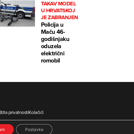
TAKAV MODEL
U HRVATSKOJ
JE ZABRANJEN
Policija u
Maču 46-
godišnjaku
oduzela
električni
romobil
tita privatnosti
Kolačići
ia
ćam
Postavke