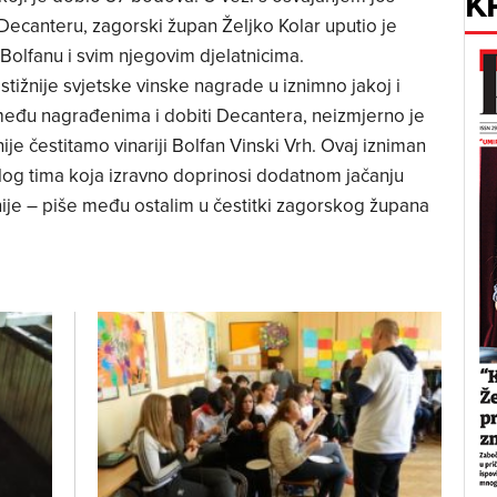
K
Decanteru, zagorski župan Željko Kolar uputio je
 Bolfanu i svim njegovim djelatnicima.
stižnije svjetske vinske nagrade u iznimno jakoj i
i među nagrađenima i dobiti Decantera, neizmjerno je
ije čestitamo vinariji Bolfan Vinski Vrh. Ovaj izniman
elog tima koja izravno doprinosi dodatnom jačanju
je – piše među ostalim u čestitki zagorskog župana