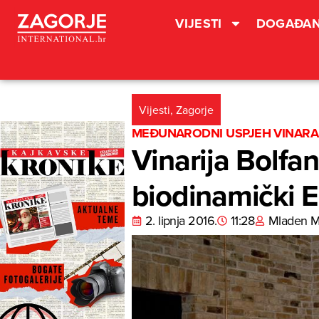
VIJESTI
DOGAĐAN
Vijesti
,
Zagorje
MEĐUNARODNI USPJEH VINARA
Vinarija Bolfa
biodinamički E
2. lipnja 2016.
11:28
Mladen M