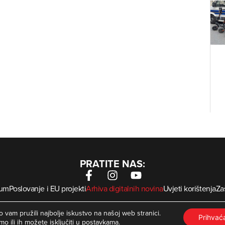
PRATITE NAS:
sum
Poslovanje i EU projekti
Arhiva digitalnih novina
Uvjeti korištenja
Zaš
krMed
 Zagorje International – Sva prava pridržana | Developed by
 vam pružili najbolje iskustvo na našoj web stranici.
Prihva
mo ili ih možete isključiti u
postavkama
.