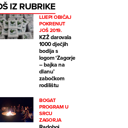
OŠ IZ RUBRIKE
LIJEPI OBIČAJ
POKRENUT
JOŠ 2019.
KZŽ darovala
1000 dječjih
bodija s
logom ‘Zagorje
– bajka na
dlanu’
zabočkom
rodilištu
BOGAT
PROGRAM U
SRCU
ZAGORJA
Radoboj