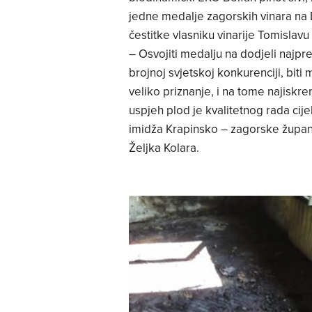
jedne medalje zagorskih vinara na 
čestitke vlasniku vinarije Tomislavu
– Osvojiti medalju na dodjeli najpre
brojnoj svjetskoj konkurenciji, bit
veliko priznanje, i na tome najiskren
uspjeh plod je kvalitetnog rada cij
imidža Krapinsko – zagorske župani
Željka Kolara.