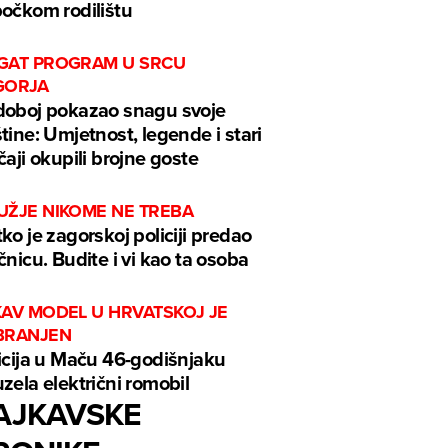
očkom rodilištu
GAT PROGRAM U SRCU
GORJA
oboj pokazao snagu svoje
tine: Umjetnost, legende i stari
čaji okupili brojne goste
UŽJE NIKOME NE TREBA
ko je zagorskoj policiji predao
čnicu. Budite i vi kao ta osoba
KAV MODEL U HRVATSKOJ JE
BRANJEN
icija u Maču 46-godišnjaku
zela električni romobil
AJKAVSKE