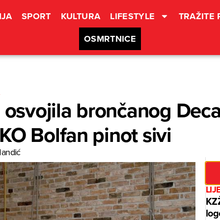
JA
SPORT
KULTURA
LIFESTYLE
TRAŽITE
OSMRTNICE
n osvojila brončanog Deca
KO Bolfan pinot sivi
andić
LIJ
KZŽ
log