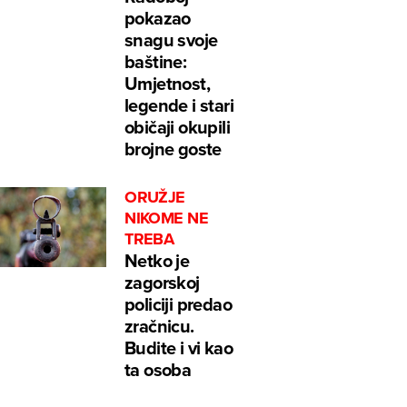
pokazao
snagu svoje
baštine:
Umjetnost,
legende i stari
običaji okupili
brojne goste
ORUŽJE
NIKOME NE
TREBA
Netko je
zagorskoj
policiji predao
zračnicu.
Budite i vi kao
ta osoba