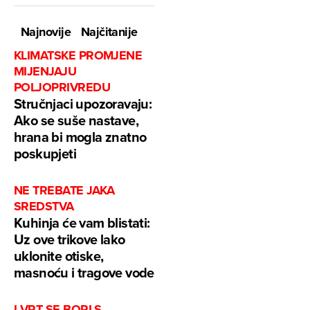
Najnovije
Najčitanije
KLIMATSKE PROMJENE
MIJENJAJU
POLJOPRIVREDU
Stručnjaci upozoravaju:
Ako se suše nastave,
hrana bi mogla znatno
poskupjeti
NE TREBATE JAKA
SREDSTVA
Kuhinja će vam blistati:
Uz ove trikove lako
uklonite otiske,
masnoću i tragove vode
I VRT SE BORI S