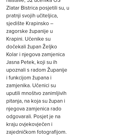
nastave, 52 učenika OŠ
Zlatar Bistrica posjetili su, u
pratnji svojih učiteljica,
sjedište Krapinsko –
zagorske županije u
Krapini. Učenike su
dočekali župan Željko
Kolar i njegova zamjenica
Jasna Petek, koji su ih
upoznali s radom Županije
i funkcijom župana i
zamjenika. Učenici su
uputili mnoštvo zanimljivih
pitanja, na koja su župan i
njegova zamjenica rado
odgovarali. Posjet je na
kraju ovjekovječen i
zajedničkom fotografijom.