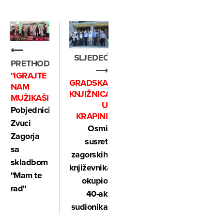
⟵
SLJEDEĆE
PRETHODNO
⟶
"IGRAJTE
GRADSKA
NAM
KNJIŽNICA
MUŽIKAŠI"
U
Pobjednici
KRAPINI
Zvuci
Osmi
Zagorja
susret
sa
zagorskih
skladbom
književnika
"Mam te
okupio
rad"
40-ak
sudionika