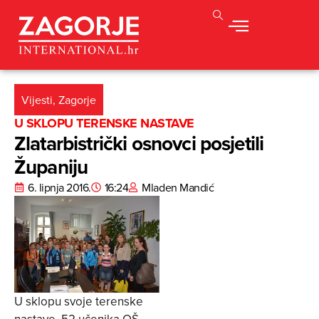
Vijesti
,
Zagorje
U SKLOPU TERENSKE NASTAVE
Zlatarbistrički osnovci posjetili
Županiju
6. lipnja 2016.
16:24
Mladen Mandić
U sklopu svoje terenske