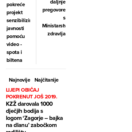
daljnje
pokreće
pregovore
projekt
s
senzibiliziranja
Ministarstvom
javnosti
zdravlja
pomoću
video -
spota i
biltena
Najnovije
Najčitanije
LIJEPI OBIČAJ
POKRENUT JOŠ 2019.
KZŽ darovala 1000
dječjih bodija s
logom ‘Zagorje – bajka
na dlanu’ zabočkom
rodilištu