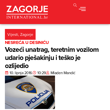
Vijesti
,
Zagorje
NESREĆA U DESINIĆU
Vozeći unatrag, teretnim vozilom
udario pješakinju i teško je
ozlijedio
10. lipnja 2016.
10:29
Mladen Mandić