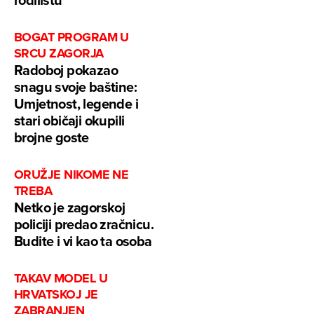
BOGAT PROGRAM U
SRCU ZAGORJA
Radoboj pokazao
snagu svoje baštine:
Umjetnost, legende i
stari običaji okupili
brojne goste
ORUŽJE NIKOME NE
TREBA
Netko je zagorskoj
policiji predao zračnicu.
Budite i vi kao ta osoba
TAKAV MODEL U
HRVATSKOJ JE
ZABRANJEN