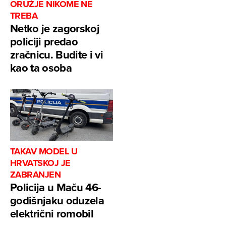
ORUŽJE NIKOME NE
TREBA
Netko je zagorskoj
policiji predao
zračnicu. Budite i vi
kao ta osoba
TAKAV MODEL U
HRVATSKOJ JE
ZABRANJEN
Policija u Maču 46-
godišnjaku oduzela
električni romobil