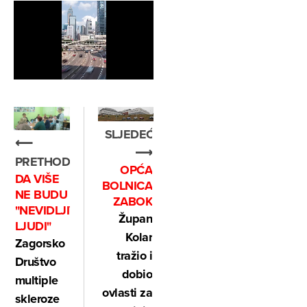
SLJEDEĆE
⟵
⟶
PRETHODNO
OPĆA
DA VIŠE
BOLNICA
NE BUDU
ZABOK
"NEVIDLJIVI
Župan
LJUDI"
Kolar
Zagorsko
tražio i
Društvo
dobio
multiple
ovlasti za
skleroze