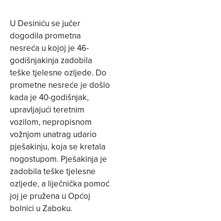
U Desiniću se jučer
dogodila prometna
nesreća u kojoj je 46-
godišnjakinja zadobila
teške tjelesne ozljede. Do
prometne nesreće je došlo
kada je 40-godišnjak,
upravljajući teretnim
vozilom, nepropisnom
vožnjom unatrag udario
pješakinju, koja se kretala
nogostupom. Pješakinja je
zadobila teške tjelesne
ozljede, a liječnička pomoć
joj je pružena u Općoj
bolnici u Zaboku.