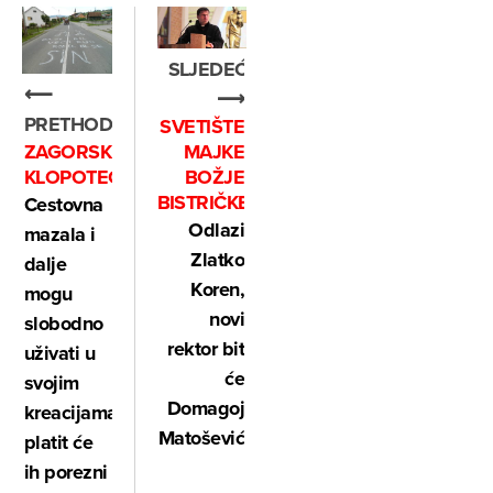
SLJEDEĆE
⟵
⟶
PRETHODNO
SVETIŠTE
ZAGORSKI
MAJKE
KLOPOTEC
BOŽJE
BISTRIČKE
Cestovna
Odlazi
mazala i
Zlatko
dalje
Koren,
mogu
novi
slobodno
rektor bit
uživati u
će
svojim
Domagoj
kreacijama,
Matošević
platit će
ih porezni