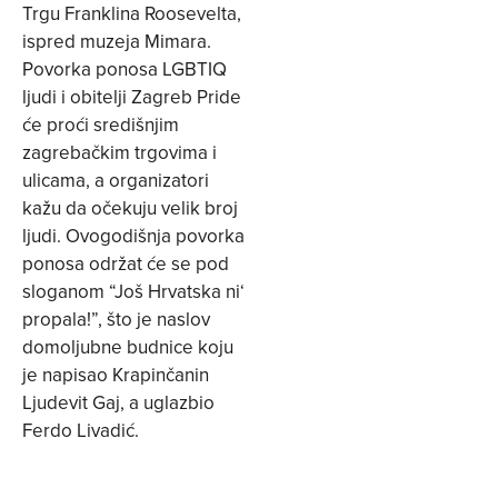
Trgu Franklina Roosevelta,
ispred muzeja Mimara.
Povorka ponosa LGBTIQ
ljudi i obitelji Zagreb Pride
će proći središnjim
zagrebačkim trgovima i
ulicama, a organizatori
kažu da očekuju velik broj
ljudi. Ovogodišnja povorka
ponosa održat će se pod
sloganom “Još Hrvatska ni‘
propala!”, što je naslov
domoljubne budnice koju
je napisao Krapinčanin
Ljudevit Gaj, a uglazbio
Ferdo Livadić.