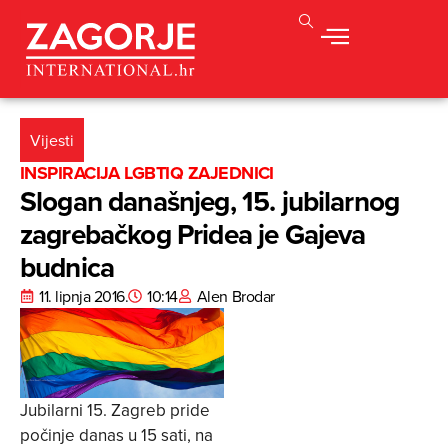
Vijesti
INSPIRACIJA LGBTIQ ZAJEDNICI
Slogan današnjeg, 15. jubilarnog
zagrebačkog Pridea je Gajeva
budnica
11. lipnja 2016.
10:14
Alen Brodar
Jubilarni 15. Zagreb pride
počinje danas u 15 sati, na