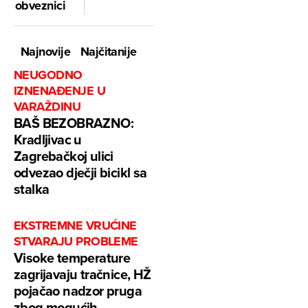
obveznici
Najnovije
Najčitanije
NEUGODNO
IZNENAĐENJE U
VARAŽDINU
BAŠ BEZOBRAZNO:
Kradljivac u
Zagrebačkoj ulici
odvezao dječji bicikl sa
stalka
EKSTREMNE VRUĆINE
STVARAJU PROBLEME
Visoke temperature
zagrijavaju tračnice, HŽ
pojačao nadzor pruga
zbog mogućih