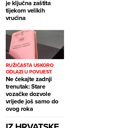
je ključna zaštita
tijekom velikih
vrućina
RUŽIČASTA USKORO
ODLAZI U POVIJEST
Ne čekajte zadnji
trenutak: Stare
vozačke dozvole
vrijede još samo do
ovog roka
IZ HRVATSKE