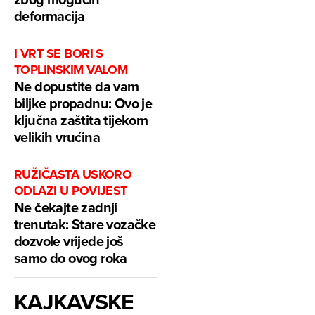
deformacija
I VRT SE BORI S
TOPLINSKIM VALOM
Ne dopustite da vam
biljke propadnu: Ovo je
ključna zaštita tijekom
velikih vrućina
RUŽIČASTA USKORO
ODLAZI U POVIJEST
Ne čekajte zadnji
trenutak: Stare vozačke
dozvole vrijede još
samo do ovog roka
KAJKAVSKE