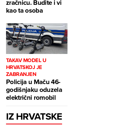
zračnicu. Budite i vi
kao ta osoba
TAKAV MODEL U
HRVATSKOJ JE
ZABRANJEN
Policija u Maču 46-
godišnjaku oduzela
električni romobil
IZ HRVATSKE