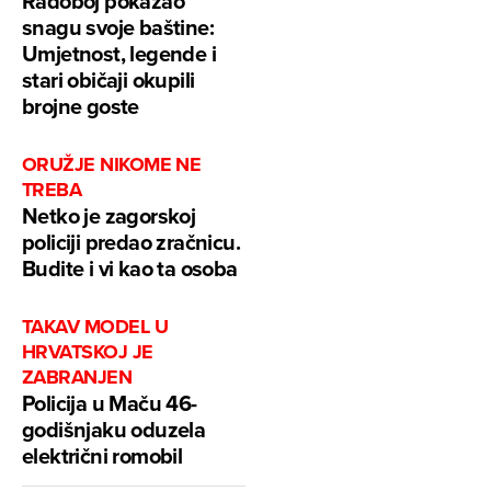
Radoboj pokazao
snagu svoje baštine:
Umjetnost, legende i
stari običaji okupili
brojne goste
ORUŽJE NIKOME NE
TREBA
Netko je zagorskoj
policiji predao zračnicu.
Budite i vi kao ta osoba
TAKAV MODEL U
HRVATSKOJ JE
ZABRANJEN
Policija u Maču 46-
godišnjaku oduzela
električni romobil