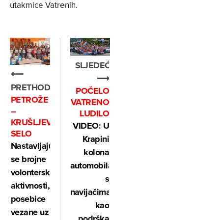
utakmice Vatrenih.
SLJEDEĆE
⟵
⟶
PRETHODNO
POČELO
PETROŽE
VATRENO
–
LUDILO
KRUŠLJEVO
VIDEO: U
SELO
Krapini
Nastavljaju
kolona
se brojne
automobila
volonterske
s
aktivnosti,
navijačima,
posebice
kao
vezane uz
podrška