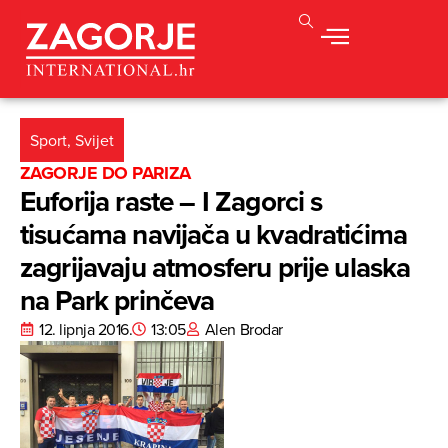
Sport
,
Svijet
ZAGORJE DO PARIZA
Euforija raste – I Zagorci s
tisućama navijača u kvadratićima
zagrijavaju atmosferu prije ulaska
na Park prinčeva
12. lipnja 2016.
13:05
Alen Brodar