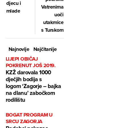
djecu i
Vatrenima
mlade
uoči
utakmice
s Turskom
Najnovije
Najčitanije
LIJEPI OBIČAJ
POKRENUT JOŠ 2019.
KZŽ darovala 1000
dječjih bodija s
logom ‘Zagorje – bajka
na dlanu’ zabočkom
rodilištu
BOGAT PROGRAM U
SRCU ZAGORJA