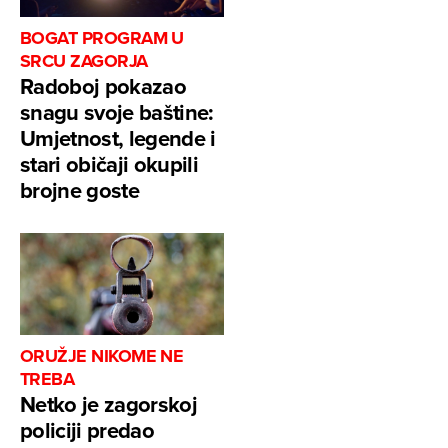
BOGAT PROGRAM U
SRCU ZAGORJA
Radoboj pokazao
snagu svoje baštine:
Umjetnost, legende i
stari običaji okupili
brojne goste
ORUŽJE NIKOME NE
TREBA
Netko je zagorskoj
policiji predao