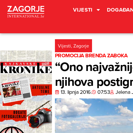
VIJESTI
DOGAĐAN
Vijesti
,
Zagorje
PROMOCIJA BRENDA ZABOKA
“Ono najvažnije
njihova postig
13. lipnja 2016.
07:53
Jelena 