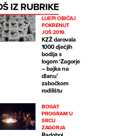
OŠ IZ RUBRIKE
LIJEPI OBIČAJ
POKRENUT
JOŠ 2019.
KZŽ darovala
1000 dječjih
bodija s
logom ‘Zagorje
– bajka na
dlanu’
zabočkom
rodilištu
BOGAT
PROGRAM U
SRCU
ZAGORJA
Radoboj