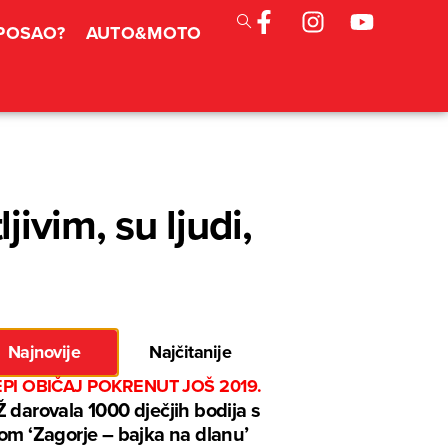
 POSAO?
AUTO&MOTO
ivim, su ljudi,
Najnovije
Najčitanije
EPI OBIČAJ POKRENUT JOŠ 2019.
 darovala 1000 dječjih bodija s
om ‘Zagorje – bajka na dlanu’