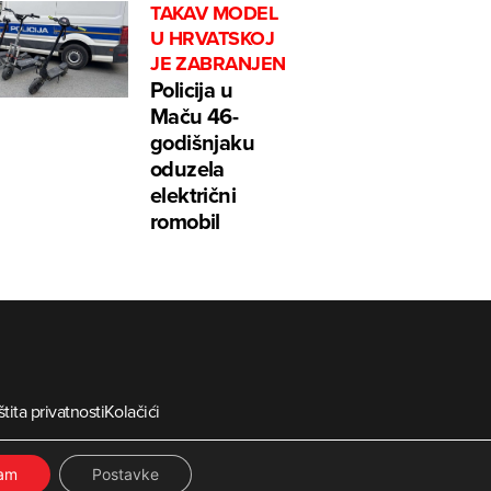
TAKAV MODEL
U HRVATSKOJ
JE ZABRANJEN
Policija u
Maču 46-
godišnjaku
oduzela
električni
romobil
tita privatnosti
Kolačići
ia
ćam
Postavke