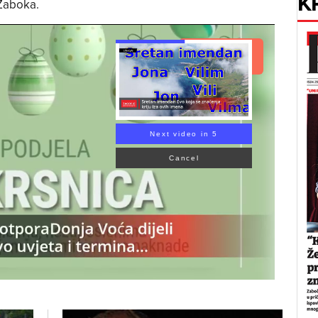
K
 Zaboka.
Read Article
Next video in 4
Cancel