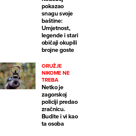
pokazao
snagu svoje
baštine:
Umjetnost,
legende i stari
običaji okupili
brojne goste
ORUŽJE
NIKOME NE
TREBA
Netko je
zagorskoj
policiji predao
zračnicu.
Budite i vi kao
ta osoba