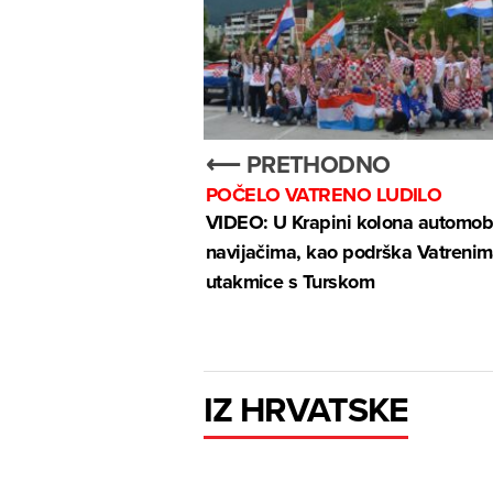
⟵ PRETHODNO
POČELO VATRENO LUDILO
VIDEO: U Krapini kolona automobi
navijačima, kao podrška Vatrenim
utakmice s Turskom
IZ HRVATSKE