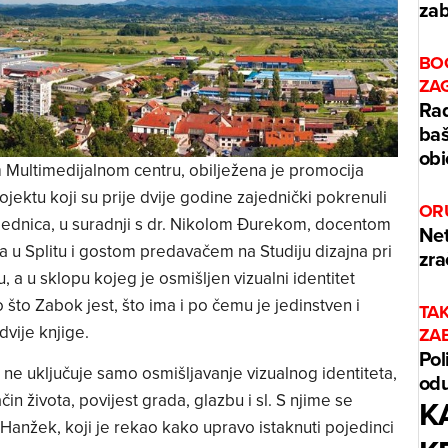
zab
BO
ZA
Rad
baš
obi
ultimedijalnom centru, obilježena je promocija
ektu koji su prije dvije godine zajednički pokrenuli
OR
jednica, u suradnji s dr. Nikolom Đurekom, docentom
Net
a u Splitu i gostom predavačem na Studiju dizajna pri
zra
 a u sklopu kojeg je osmišljen vizualni identitet
 što Zabok jest, što ima i po čemu je jedinstven i
TA
dvije knjige.
ZA
Pol
ne uključuje samo osmišljavanje vizualnog identiteta,
odu
čin života, povijest grada, glazbu i sl. S njime se
K
 Hanžek, koji je rekao kako upravo istaknuti pojedinci