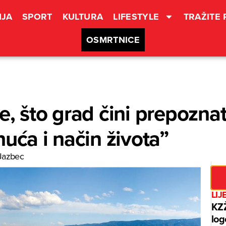
JA
SPORT
KULTURA
LIFESTYLE
TRAŽITE
OSMRTNICE
, što grad čini prepoznatlj
nuća i način života”
Jazbec
LIJ
KZŽ
log