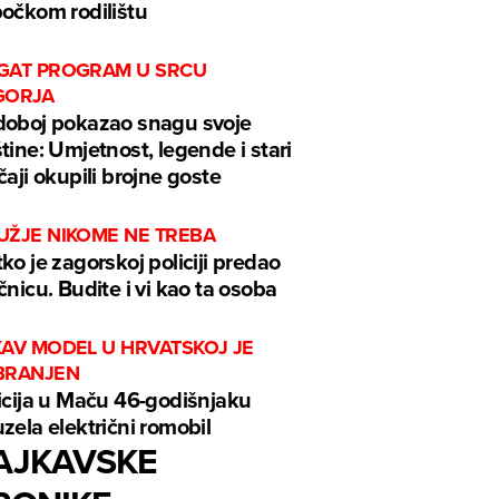
očkom rodilištu
GAT PROGRAM U SRCU
GORJA
oboj pokazao snagu svoje
tine: Umjetnost, legende i stari
čaji okupili brojne goste
UŽJE NIKOME NE TREBA
ko je zagorskoj policiji predao
čnicu. Budite i vi kao ta osoba
KAV MODEL U HRVATSKOJ JE
BRANJEN
icija u Maču 46-godišnjaku
zela električni romobil
AJKAVSKE