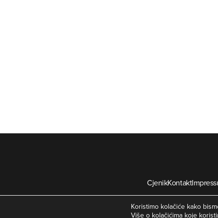
Cjenik
Kontakt
Impres
©
Koristimo kolačiće kako bismo
Više o kolačićima koje koristi