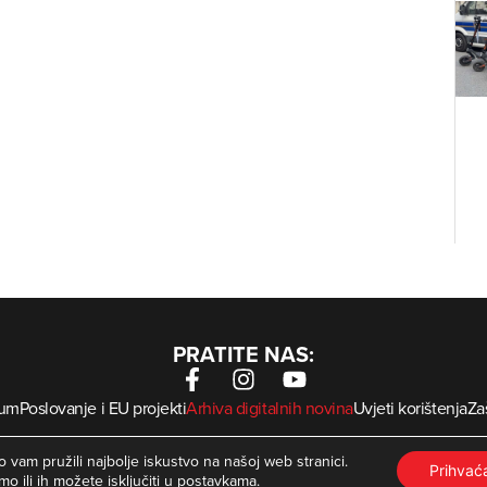
PRATITE NAS:
sum
Poslovanje i EU projekti
Arhiva digitalnih novina
Uvjeti korištenja
Zaš
krMed
 Zagorje International – Sva prava pridržana | Developed by
 vam pružili najbolje iskustvo na našoj web stranici.
Prihva
mo ili ih možete isključiti u
postavkama
.