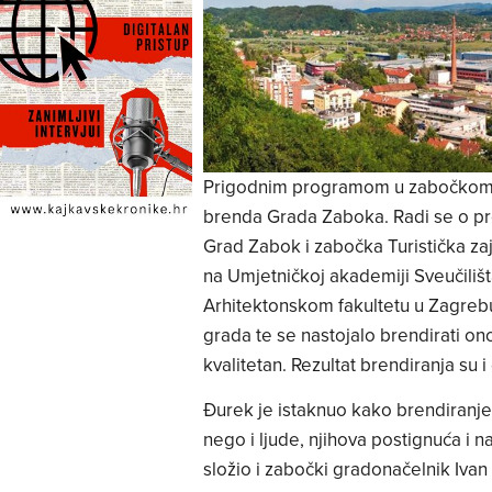
Prigodnim programom u zabočkom M
brenda Grada Zaboka. Radi se o proj
Grad Zabok i zabočka Turistička za
na Umjetničkoj akademiji Sveučilišt
Arhitektonskom fakultetu u Zagrebu,
grada te se nastojalo brendirati ono
kvalitetan. Rezultat brendiranja su i 
Đurek je istaknuo kako brendiranje 
nego i ljude, njihova postignuća i na
složio i zabočki gradonačelnik Ivan