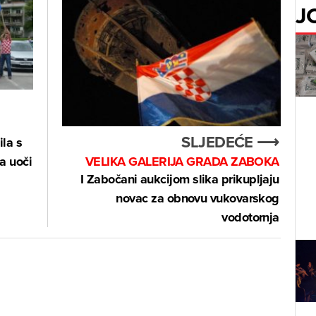
J
SLJEDEĆE ⟶
la s
VELIKA GALERIJA GRADA ZABOKA
a uoči
I Zabočani aukcijom slika prikupljaju
novac za obnovu vukovarskog
vodotornja