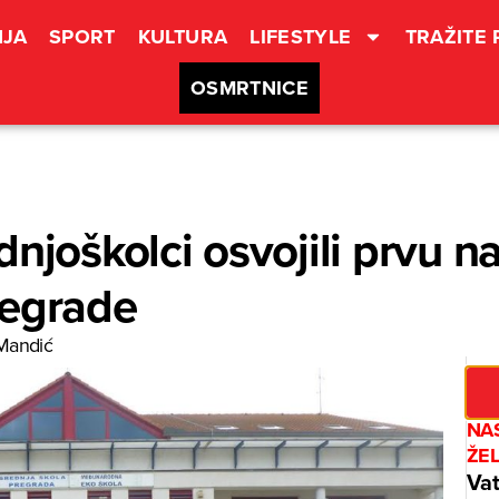
JA
SPORT
KULTURA
LIFESTYLE
TRAŽITE
OSMRTNICE
dnjoškolci osvojili prvu 
regrade
Mandić
NAS
ŽE
Vat