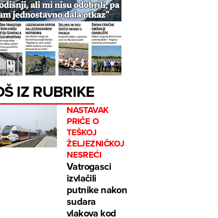
OŠ IZ RUBRIKE
NASTAVAK
PRIČE O
TEŠKOJ
ŽELJEZNIČKOJ
NESREĆI
Vatrogasci
izvlačili
putnike nakon
sudara
vlakova kod