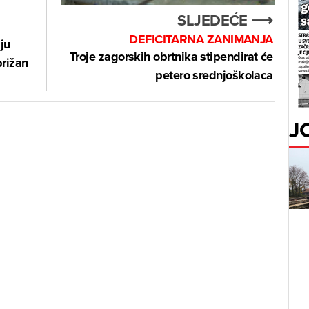
SLJEDEĆE ⟶
DEFICITARNA ZANIMANJA
lju
Troje zagorskih obrtnika stipendirat će
brižan
petero srednjoškolaca
J