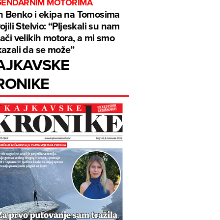
GENDARNIM MOTORIMA
n Benko i ekipa na Tomosima
ojili Stelvio: “Pljeskali su nam
ači velikih motora, a mi smo
azali da se može”
AJKAVSKE
RONIKE