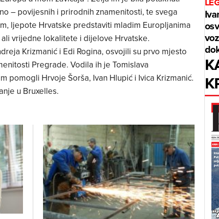
LE
no – povijesnih i prirodnih znamenitosti, te svega
Iva
osv
vim, ljepote Hrvatske predstaviti mladim Europljanima
voz
ali vrijedne lokalitete i dijelove Hrvatske.
dok
reja Krizmanić i Edi Rogina, osvojili su prvo mjesto
K
menitosti Pregrade. Vodila ih je Tomislava
K
im pomogli Hrvoje Šorša, Ivan Hlupić i Ivica Krizmanić.
anje u Bruxelles.