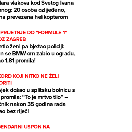
ara vlakova kod Svetog Ivana
nog: 20 osoba ozlijeđeno,
na prevezena helikopterom
PRIJETNJE DO "FORMULE 1"
OZ ZAGREB
jetio ženi pa bježao policiji:
an se BMW-om zabio u ogradu,
o 1,81 promila!
ORD KOJI NITKO NE ŽELI
ORITI
jek došao u splitsku bolnicu s
 promila: “To je mrtvo tilo” –
ečnik nakon 35 godina rada
ao bez riječi
GENDARNI USPON NA