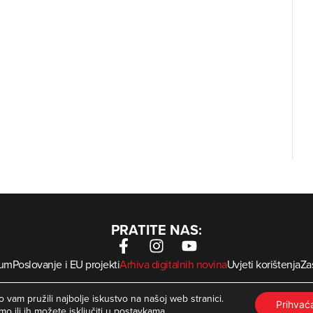
PRATITE NAS:
sum
Poslovanje i EU projekti
Arhiva digitalnih novina
Uvjeti korištenja
Zaš
krMed
 Zagorje International – Sva prava pridržana | Developed by
 vam pružili najbolje iskustvo na našoj web stranici.
Prihva
mo ili ih možete isključiti u
postavkama
.