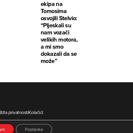
ekipa na
Tomosima
osvojili Stelvio:
“Pljeskali su
nam vozači
velikih motora,
a mi smo
dokazali da se
može”
tita privatnosti
Kolačići
ia
ćam
Postavke