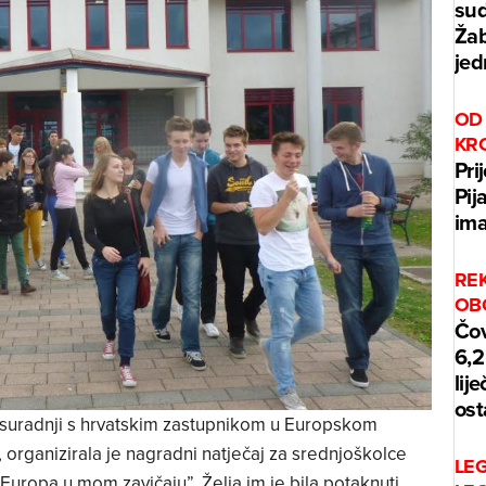
sud
Žab
jed
OD 
KR
Pri
Pij
ima
REK
OB
Čov
6,2
lij
ost
suradnji s hrvatskim zastupnikom u Europskom
rganizirala je nagradni natječaj za srednjoškolce
LE
Europa u mom zavičaju”. Želja im je bila potaknuti