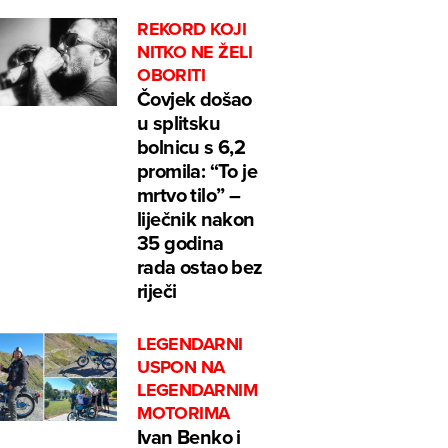
REKORD KOJI
NITKO NE ŽELI
OBORITI
Čovjek došao
u splitsku
bolnicu s 6,2
promila: “To je
mrtvo tilo” –
liječnik nakon
35 godina
rada ostao bez
riječi
LEGENDARNI
USPON NA
LEGENDARNIM
MOTORIMA
Ivan Benko i