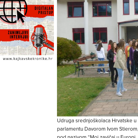
Udruga srednjoškolaca Hrvatske u 
parlamentu Davorom Ivom Stierom, o
pod nazivom “Moj zavičaj u Europi, 