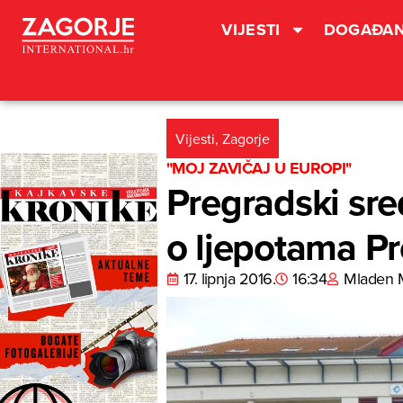
VIJESTI
DOGAĐAN
Vijesti
,
Zagorje
"MOJ ZAVIČAJ U EUROPI"
Pregradski sre
o ljepotama P
17. lipnja 2016.
16:34
Mladen 