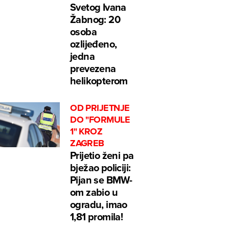
Svetog Ivana
Žabnog: 20
osoba
ozlijeđeno,
jedna
prevezena
helikopterom
OD PRIJETNJE
DO "FORMULE
1" KROZ
ZAGREB
Prijetio ženi pa
bježao policiji:
Pijan se BMW-
om zabio u
ogradu, imao
1,81 promila!