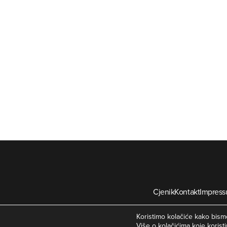
Cjenik
Kontakt
Impres
©
Koristimo kolačiće kako bismo
Više o kolačićima koje koristi