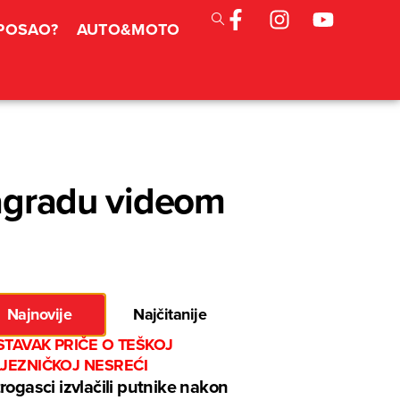
 POSAO?
AUTO&MOTO
nagradu videom
Najnovije
Najčitanije
TAVAK PRIČE O TEŠKOJ
LJEZNIČKOJ NESREĆI
rogasci izvlačili putnike nakon