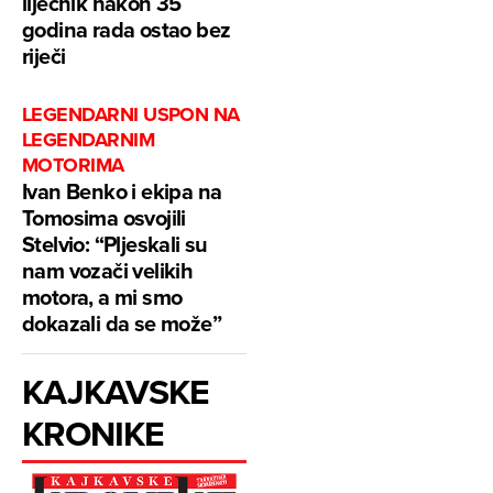
liječnik nakon 35
godina rada ostao bez
riječi
LEGENDARNI USPON NA
LEGENDARNIM
MOTORIMA
Ivan Benko i ekipa na
Tomosima osvojili
Stelvio: “Pljeskali su
nam vozači velikih
motora, a mi smo
dokazali da se može”
KAJKAVSKE
KRONIKE