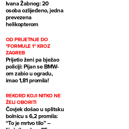
Ivana Žabnog: 20
osoba ozlijeđeno, jedna
prevezena
helikopterom
OD PRIJETNJE DO
"FORMULE 1" KROZ
ZAGREB
Prijetio ženi pa bježao
policiji: Pijan se BMW-
om zabio u ogradu,
imao 1,81 promila!
REKORD KOJI NITKO NE
ŽELI OBORITI
Čovjek došao u splitsku
bolnicu s 6,2 promila:
“To je mrtvo tilo” –