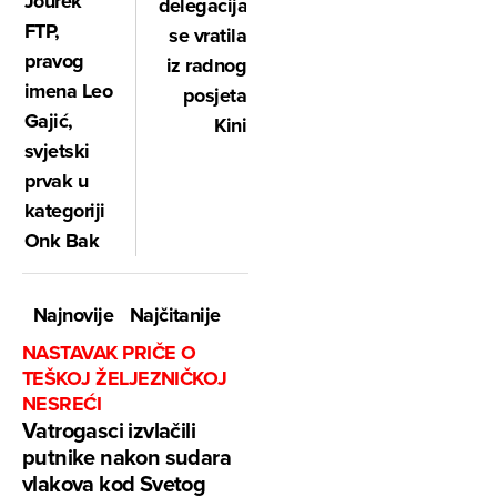
Jourek
delegacija
FTP,
se vratila
pravog
iz radnog
imena Leo
posjeta
Gajić,
Kini
svjetski
prvak u
kategoriji
Onk Bak
Najnovije
Najčitanije
NASTAVAK PRIČE O
TEŠKOJ ŽELJEZNIČKOJ
NESREĆI
Vatrogasci izvlačili
putnike nakon sudara
vlakova kod Svetog