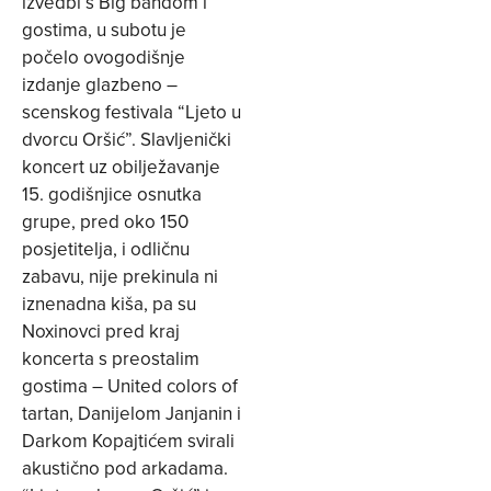
izvedbi s Big bandom i
gostima, u subotu je
počelo ovogodišnje
izdanje glazbeno –
scenskog festivala “Ljeto u
dvorcu Oršić”. Slavljenički
koncert uz obilježavanje
15. godišnjice osnutka
grupe, pred oko 150
posjetitelja, i odličnu
zabavu, nije prekinula ni
iznenadna kiša, pa su
Noxinovci pred kraj
koncerta s preostalim
gostima – United colors of
tartan, Danijelom Janjanin i
Darkom Kopajtićem svirali
akustično pod arkadama.