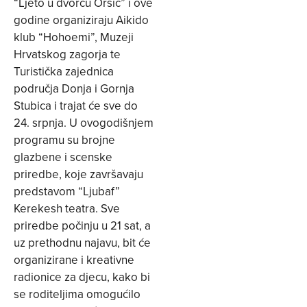
“Ljeto u dvorcu Oršić” i ove
godine organiziraju Aikido
klub “Hohoemi”, Muzeji
Hrvatskog zagorja te
Turistička zajednica
područja Donja i Gornja
Stubica i trajat će sve do
24. srpnja. U ovogodišnjem
programu su brojne
glazbene i scenske
priredbe, koje završavaju
predstavom “Ljubaf”
Kerekesh teatra. Sve
priredbe počinju u 21 sat, a
uz prethodnu najavu, bit će
organizirane i kreativne
radionice za djecu, kako bi
se roditeljima omogućilo