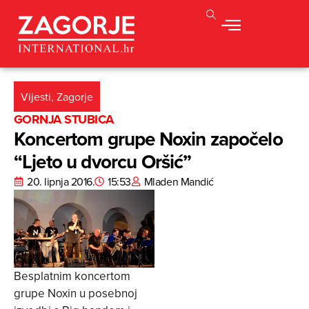
Vijesti
,
Zagorje
GORNJA STUBICA
Koncertom grupe Noxin započelo
“Ljeto u dvorcu Oršić”
20. lipnja 2016.
15:53
Mladen Mandić
Besplatnim koncertom
grupe Noxin u posebnoj