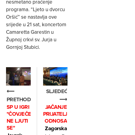
nesmetano praćenje
programa. “Ljeto u dvorcu
Oršić” se nastavlja ove
srijede u 21 sat, koncertom
Camaretta Garestin u
Župnoj crkvi sv. Jurja u
Gornjoj Stubici.
⟵
SLJEDEĆE
PRETHODNO
⟶
SP U IGRI
JAČANJE
"ČOVJEČE,
PRIJATELJSKIH
NE LJUTI
ODNOSA
SE"
Zagorska