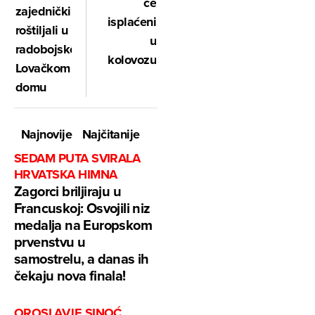
će
zajednički
isplaćeni
roštiljali u
u
radobojskom
kolovozu
Lovačkom
domu
Najnovije
Najčitanije
SEDAM PUTA SVIRALA
HRVATSKA HIMNA
Zagorci briljiraju u
Francuskoj: Osvojili niz
medalja na Europskom
prvenstvu u
samostrelu, a danas ih
čekaju nova finala!
OROSLAVJE SINOĆ