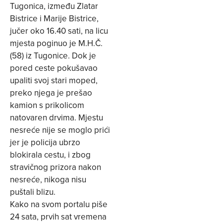
Tugonica, između Zlatar
Bistrice i Marije Bistrice,
jučer oko 16.40 sati, na licu
mjesta poginuo je M.H.Č.
(58) iz Tugonice. Dok je
pored ceste pokušavao
upaliti svoj stari moped,
preko njega je prešao
kamion s prikolicom
natovaren drvima. Mjestu
nesreće nije se moglo prići
jer je policija ubrzo
blokirala cestu, i zbog
stravičnog prizora nakon
nesreće, nikoga nisu
puštali blizu.
Kako na svom portalu piše
24 sata, prvih sat vremena