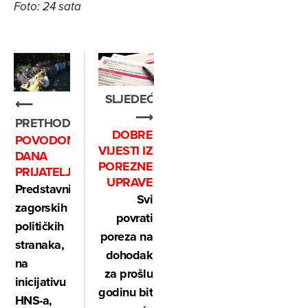
Foto: 24 sata
SLJEDEĆE
⟵
⟶
PRETHODNO
DOBRE
POVODOM
VIJESTI IZ
DANA
POREZNE
PRIJATELJSTVA
UPRAVE
Predstavnici
Svi
zagorskih
povrati
političkih
poreza na
stranaka,
dohodak
na
za prošlu
inicijativu
godinu bit
HNS-a,