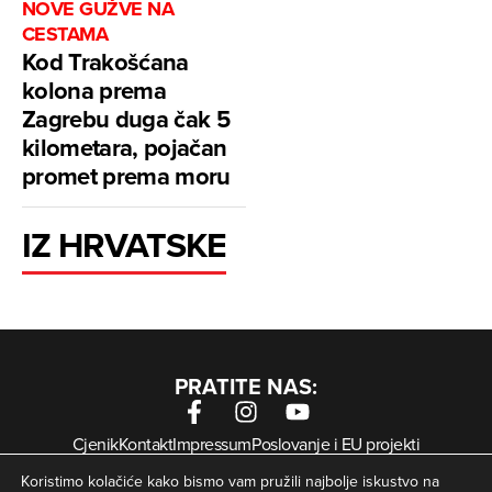
NOVE GUŽVE NA
CESTAMA
Kod Trakošćana
kolona prema
Zagrebu duga čak 5
kilometara, pojačan
promet prema moru
IZ HRVATSKE
PRATITE NAS:
Cjenik
Kontakt
Impressum
Poslovanje i EU projekti
Arhiva digitalnih novina
Uvjeti korištenja
Zaštita privatnosti
Koristimo kolačiće kako bismo vam pružili najbolje iskustvo na