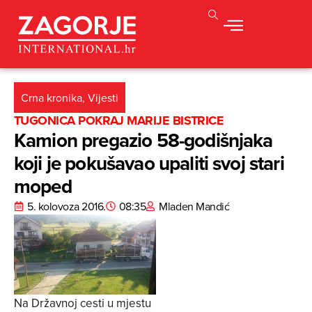
Crna kronika
,
Vijesti
TUGONICA POKRAJ MARIJE BISTRICE
Kamion pregazio 58-godišnjaka
koji je pokušavao upaliti svoj stari
moped
5. kolovoza 2016.
08:35
Mladen Mandić
Na Državnoj cesti u mjestu