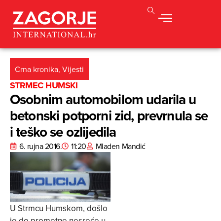
Crna kronika
,
Vijesti
STRMEC HUMSKI
Osobnim automobilom udarila u
betonski potporni zid, prevrnula se
i teško se ozlijedila
6. rujna 2016.
11:20
Mladen Mandić
U Strmcu Humskom, došlo
je do prometne nesreće u