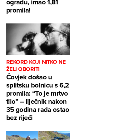
ogradu, imao 1,81
promila!
REKORD KOJI NITKO NE
ŽELI OBORITI
Čovjek došao u
splitsku bolnicu s 6,2
promila: “To je mrtvo
tilo” – liječnik nakon
35 godina rada ostao
bez riječi