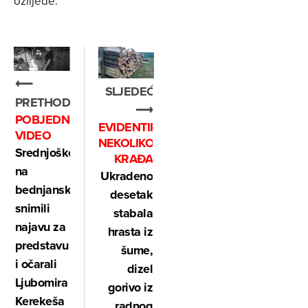
ozlijede.
⟵
SLJEDEĆE
PRETHODNO
⟶
POBJEDNIČKI
EVIDENTIRANO
VIDEO
NEKOLIKO
Srednjoškolci
KRAĐA
na
Ukradeno
bednjanskom
desetak
snimili
stabala
najavu za
hrasta iz
predstavu
šume,
i očarali
dizel
Ljubomira
gorivo iz
Kerekeša
radnog