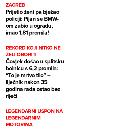
ZAGREB
Prijetio ženi pa bježao
policiji: Pijan se BMW-
om zabio u ogradu,
imao 1,81 promila!
REKORD KOJI NITKO NE
ŽELI OBORITI
Čovjek došao u splitsku
bolnicu s 6,2 promila:
“To je mrtvo tilo” –
liječnik nakon 35
godina rada ostao bez
riječi
LEGENDARNI USPON NA
LEGENDARNIM
MOTORIMA