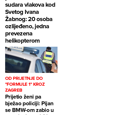
sudara vlakova kod
Svetog Ivana
Žabnog: 20 osoba
ozlijeđeno, jedna
prevezena
helikopterom
OD PRIJETNJE DO
"FORMULE 1" KROZ
ZAGREB
Prijetio ženi pa
bježao policiji: Pijan
se BMW-om zabio u