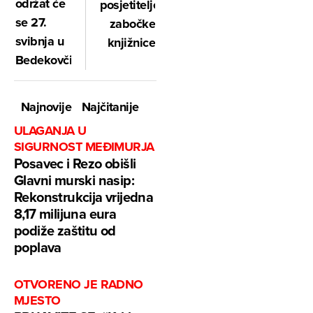
održat će
posjetitelje
se 27.
zabočke
svibnja u
knjižnice
Bedekovčini
Najnovije
Najčitanije
ULAGANJA U
SIGURNOST MEĐIMURJA
Posavec i Rezo obišli
Glavni murski nasip:
Rekonstrukcija vrijedna
8,17 milijuna eura
podiže zaštitu od
poplava
OTVORENO JE RADNO
MJESTO