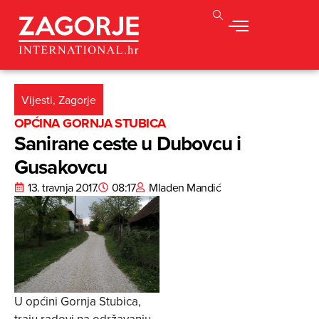
Vijesti
,
Zagorje
OPĆINA GORNJA STUBICA
Sanirane ceste u Dubovcu i
Gusakovcu
13. travnja 2017.
08:17
Mladen Mandić
U općini Gornja Stubica,
traju radovi na održavanju