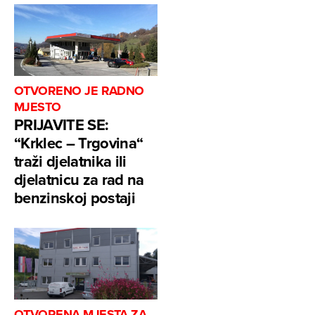
OTVORENO JE RADNO
MJESTO
PRIJAVITE SE:
“Krklec – Trgovina“
traži djelatnika ili
djelatnicu za rad na
benzinskoj postaji
OTVORENA MJESTA ZA