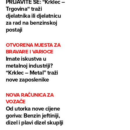
PRIJAVITE SE: “Krklec –
Trgovina“ traži
djelatnika ili djelatnicu
za rad na benzinskoj
postaji
OTVORENA MJESTA ZA
BRAVARE I VARIOCE
Imate iskustva u
metalnoj industriji?
“Krklec – Metal” traži
nove zaposlenike
NOVA RAČUNICA ZA
VOZAČE
Od utorka nove cijene
goriva: Benzin jeftiniji,
dizel i plavi dizel skuplji