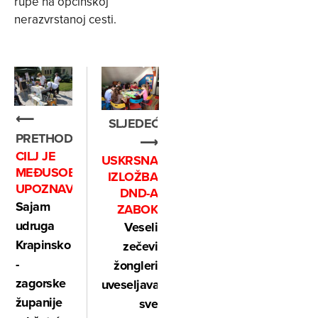
rupe na općinskoj
nerazvrstanoj cesti.
⟵
SLJEDEĆE
PRETHODNO
⟶
CILJ JE
USKRSNA
MEĐUSOBNO
IZLOŽBA
UPOZNAVANJE
DND-A
Sajam
ZABOK
udruga
Veseli
Krapinsko
zečevi
-
žongleri
zagorske
uveseljavaju
županije
sve