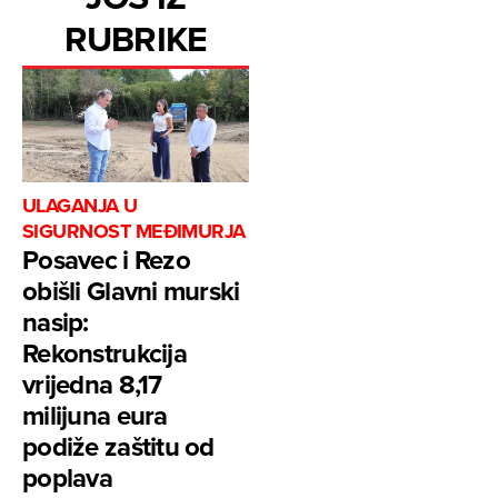
RUBRIKE
ULAGANJA U
SIGURNOST MEĐIMURJA
Posavec i Rezo
obišli Glavni murski
nasip:
Rekonstrukcija
vrijedna 8,17
milijuna eura
podiže zaštitu od
poplava