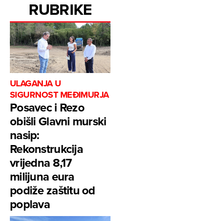
RUBRIKE
ULAGANJA U
SIGURNOST MEĐIMURJA
Posavec i Rezo
obišli Glavni murski
nasip:
Rekonstrukcija
vrijedna 8,17
milijuna eura
podiže zaštitu od
poplava