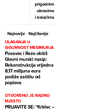
prigodnim
ukrasima
i kolačima
Najnovije
Najčitanije
ULAGANJA U
SIGURNOST MEĐIMURJA
Posavec i Rezo obišli
Glavni murski nasip:
Rekonstrukcija vrijedna
8,17 milijuna eura
podiže zaštitu od
poplava
OTVORENO JE RADNO
MJESTO
PRIJAVITE SE: “Krklec –