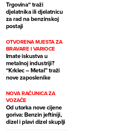
Trgovina“ traži
djelatnika ili djelatnicu
za rad na benzinskoj
postaji
OTVORENA MJESTA ZA
BRAVARE I VARIOCE
Imate iskustva u
metalnoj industriji?
“Krklec – Metal” traži
nove zaposlenike
NOVA RAČUNICA ZA
VOZAČE
Od utorka nove cijene
goriva: Benzin jeftiniji,
dizel i plavi dizel skuplji