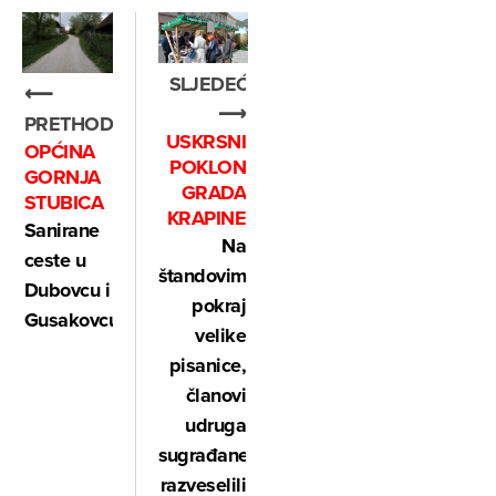
SLJEDEĆE
⟵
⟶
PRETHODNO
USKRSNI
OPĆINA
POKLON
GORNJA
GRADA
STUBICA
KRAPINE
Sanirane
Na
ceste u
štandovima
Dubovcu i
pokraj
Gusakovcu
velike
pisanice,
članovi
udruga
sugrađane
razveselili