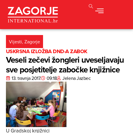
Vijesti
,
Zagorje
USKRSNA IZLOŽBA DND-A ZABOK
Veseli zečevi žongleri uveseljavaju
sve posjetitelje zabočke knjižnice
13. travnja 2017.
09:18
Jelena Jazbec
U Gradskoj knjižnici