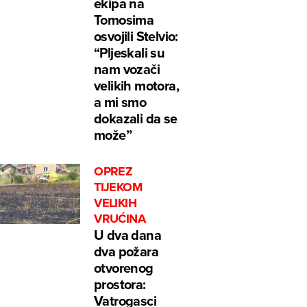
ekipa na
Tomosima
osvojili Stelvio:
“Pljeskali su
nam vozači
velikih motora,
a mi smo
dokazali da se
može”
OPREZ
TIJEKOM
VELIKIH
VRUĆINA
U dva dana
dva požara
otvorenog
prostora:
Vatrogasci