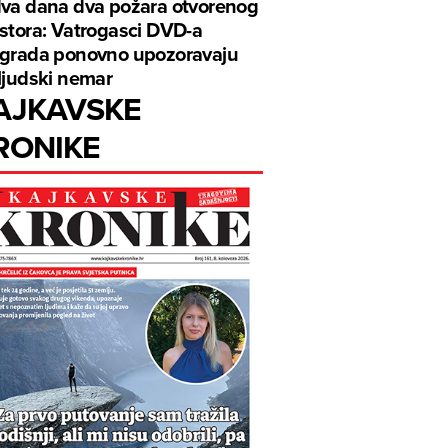
va dana dva požara otvorenog
stora: Vatrogasci DVD-a
grada ponovno upozoravaju
ljudski nemar
AJKAVSKE
RONIKE