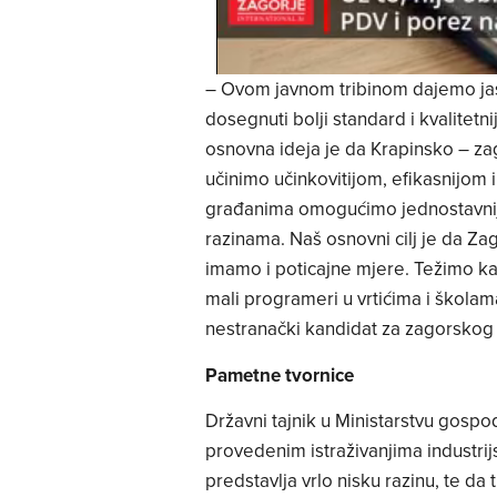
– Ovom javnom tribinom dajemo jasa
dosegnuti bolji standard i kvalitetni
osnovna ideja je da Krapinsko – zag
učinimo učinkovitijom, efikasnijom 
građanima omogućimo jednostavniju,
razinama. Naš osnovni cilj je da Zag
imamo i poticajne mjere. Težimo ka 
mali programeri u vrtićima i školam
nestranački kandidat za zagorsko
Pametne tvornice
Državni tajnik u Ministarstvu gosp
provedenim istraživanjima industrij
predstavlja vrlo nisku razinu, te da 