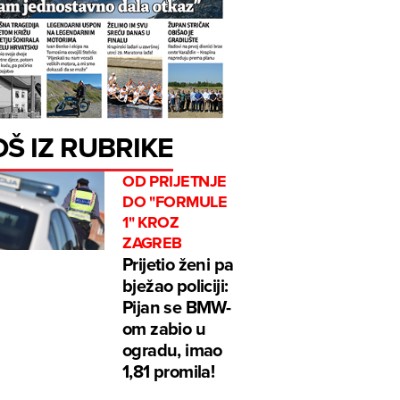
OŠ IZ RUBRIKE
OD PRIJETNJE
DO "FORMULE
1" KROZ
ZAGREB
Prijetio ženi pa
bježao policiji:
Pijan se BMW-
om zabio u
ogradu, imao
1,81 promila!