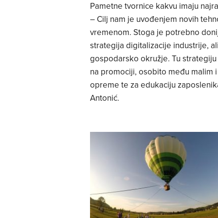
Pametne tvornice kakvu imaju najraz
– Cilj nam je uvođenjem novih tehno
vremenom. Stoga je potrebno donij
strategija digitalizacije industrije, 
gospodarsko okružje. Tu strategiju V
na promociji, osobito među malim i
opreme te za edukaciju zaposlenika i
Antonić.