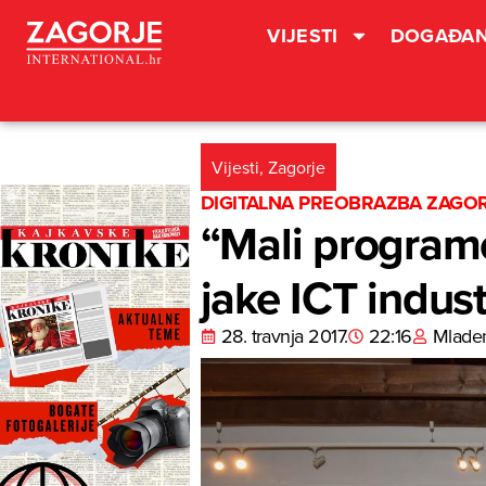
VIJESTI
DOGAĐAN
Vijesti
,
Zagorje
DIGITALNA PREOBRAZBA ZAGO
“Mali programe
jake ICT indust
28. travnja 2017.
22:16
Mlade