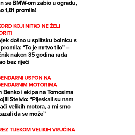
an se BMW-om zabio u ogradu,
o 1,81 promila!
ORD KOJI NITKO NE ŽELI
ORITI
jek došao u splitsku bolnicu s
 promila: “To je mrtvo tilo” –
ečnik nakon 35 godina rada
ao bez riječi
GENDARNI USPON NA
GENDARNIM MOTORIMA
n Benko i ekipa na Tomosima
ojili Stelvio: “Pljeskali su nam
ači velikih motora, a mi smo
azali da se može”
EZ TIJEKOM VELIKIH VRUĆINA