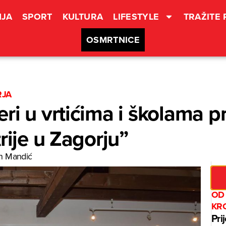
JA
SPORT
KULTURA
LIFESTYLE
TRAŽITE
OSMRTNICE
RJA
ri u vrtićima i školama p
rije u Zagorju”
n Mandić
OD 
KR
Pri