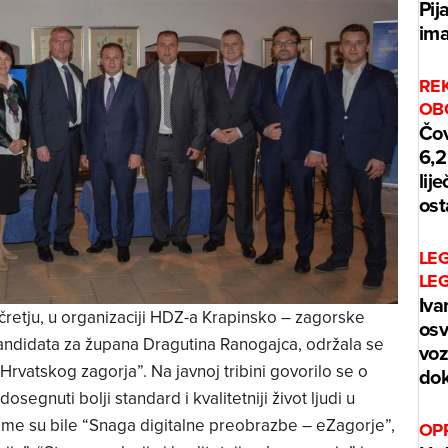
Pij
ima
REK
OB
Čov
6,2
lij
ost
LE
LE
Iva
čretju, u organizaciji HDZ-a Krapinsko – zagorske
osv
andidata za župana Dragutina Ranogajca, održala se
voz
Hrvatskog zagorja”. Na javnoj tribini govorilo se o
dok
egnuti bolji standard i kvalitetniji život ljudi u
teme su bile “Snaga digitalne preobrazbe – eZagorje”,
OPR