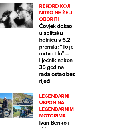
REKORD KOJI
NITKO NE ŽELI
OBORITI
Čovjek došao
u splitsku
bolnicu s 6,2
promila: “To je
mrtvo tilo” –
liječnik nakon
35 godina
rada ostao bez
riječi
LEGENDARNI
USPON NA
LEGENDARNIM
MOTORIMA
Ivan Benko i