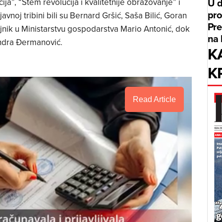
U d
cija”, “Stem revolucija i kvalitetnije obrazovanje” i
pro
javnoj tribini bili su Bernard Gršić, Saša Bilić, Goran
Pre
tajnik u Ministarstvu gospodarstva Mario Antonić, dok
na 
andra Đermanović.
K
K
Read Article