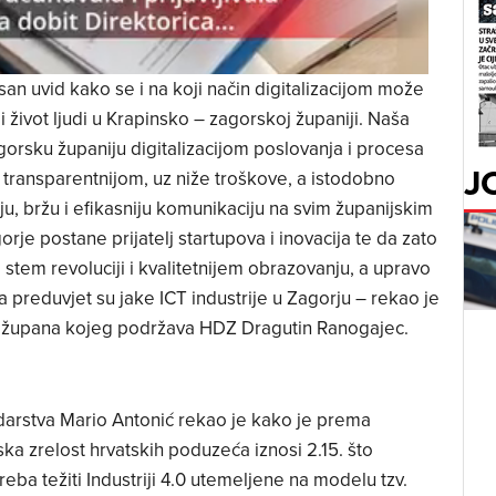
n uvid kako se i na koji način digitalizacijom može
ji život ljudi u Krapinsko – zagorskoj županiji. Naša
orsku županiju digitalizacijom poslovanja i procesa
J
i transparentnijom, uz niže troškove, a istodobno
 bržu i efikasniju komunikaciju na svim županijskim
orje postane prijatelj startupova i inovacija te da zato
stem revoluciji i kvalitetnijem obrazovanju, a upravo
a preduvjet su jake ICT industrije u Zagorju – rekao je
g župana kojeg podržava HDZ Dragutin Ranogajec.
odarstva Mario Antonić rekao je kako je prema
ska zrelost hrvatskih poduzeća iznosi 2.15. što
treba težiti Industriji 4.0 utemeljene na modelu tzv.