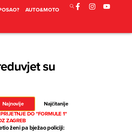
 POSAO?
AUTO&MOTO
reduvjet su
Najnovije
Najčitanije
PRIJETNJE DO "FORMULE 1"
OZ ZAGREB
jetio ženi pa bježao policiji: