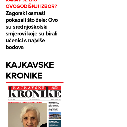
OVOGODIŠNJI IZBOR?
Zagorski osmaši
pokazali što žele: Ovo
su srednjoškolski
smjerovi koje su birali
učenici s najviše
bodova
KAJKAVSKE
KRONIKE