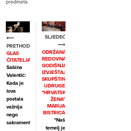
predmeta.
SLJEDEĆE
⟵
⟶
PRETHODNO
ODRŽANA
GLAS
REDOVNA
ČITATELJA
GODIŠNJA
Sabina
IZVJEŠTAJNA
Valentić:
SKUPŠTINA
Kada je
UDRUGE
lova
"HRVATSKA
postala
ŽENA"
MARIJA
važnija
BISTRICA
nego
"Naš
sakrament?
temelj je