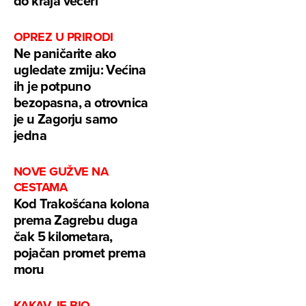
do kraja večeri
OPREZ U PRIRODI
Ne paničarite ako
ugledate zmiju: Većina
ih je potpuno
bezopasna, a otrovnica
je u Zagorju samo
jedna
NOVE GUŽVE NA
CESTAMA
Kod Trakošćana kolona
prema Zagrebu duga
čak 5 kilometara,
pojačan promet prema
moru
KAKAV JE BIO