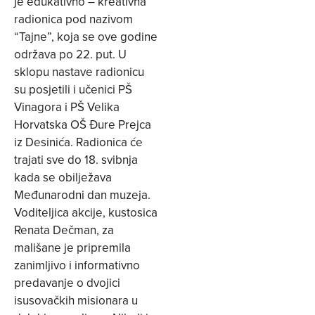
je edukativno – kreativna
radionica pod nazivom
“Tajne”, koja se ove godine
održava po 22. put. U
sklopu nastave radionicu
su posjetili i učenici PŠ
Vinagora i PŠ Velika
Horvatska OŠ Đure Prejca
iz Desinića. Radionica će
trajati sve do 18. svibnja
kada se obilježava
Međunarodni dan muzeja.
Voditeljica akcije, kustosica
Renata Dečman, za
mališane je pripremila
zanimljivo i informativno
predavanje o dvojici
isusovačkih misionara u