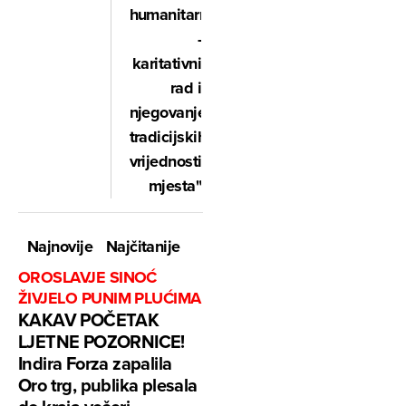
humanitarno
-
karitativni
rad i
njegovanje
tradicijskih
vrijednosti
mjesta"
Najnovije
Najčitanije
OROSLAVJE SINOĆ
ŽIVJELO PUNIM PLUĆIMA
KAKAV POČETAK
LJETNE POZORNICE!
Indira Forza zapalila
Oro trg, publika plesala