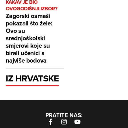
KAKAV JE BIO
OVOGODIŠNJI IZBOR?
Zagorski osmaši
pokazali što žele:
Ovo su
srednjoškolski
smjerovi koje su
birali učenici s
najviše bodova
IZ HRVATSKE
PRATITE NAS: