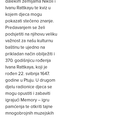
dalekim zemljama Nikoli i
Ivanu Rattkayu te kviz u
kojem djeca mogu
pokazati stečeno znanje.
Predavanjem se želi
podsjetiti na njihovu veliku
važnost za našu kulturnu
baštinu te ujedno na
prikladan način obilježiti i
370. godišnjicu rođenja
Ivana Rattkaya, koji je
rođen 22. svibnja 1647.
godine u Ptuju. U drugom
djelu radionice djeca se
mogu opustiti i zabaviti
igrajući Memory – igru
pamćenja te otkriti tajne
mnogobrojnih muzejskih