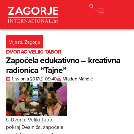
Vijesti
,
Zagorje
DVORAC VELIKI TABOR
Započela edukativno – kreativna
radionica “Tajne”
1. svibnja 2017.
09:40
Mladen Mandić
U Dvorcu Veliki Tabor
pokraj Desinića, započela