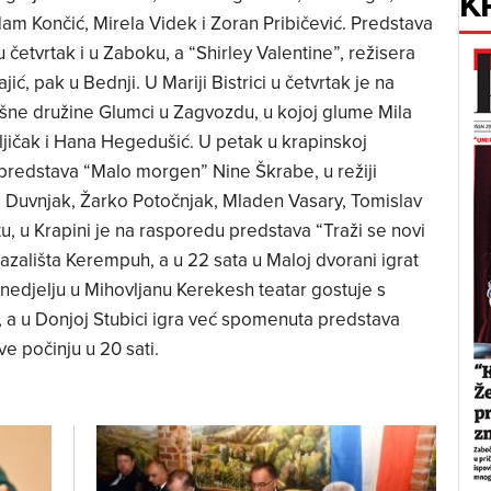
K
am Končić, Mirela Videk i Zoran Pribičević. Predstava
četvrtak i u Zaboku, a “Shirley Valentine”, režisera
ić, pak u Bednji. U Mariji Bistrici u četvrtak je na
išne družine Glumci u Zagvozdu, u kojoj glume Mila
ljičak i Hana Hegedušić. U petak u krapinskoj
 predstava “Malo morgen” Nine Škrabe, u režiji
o Duvnjak, Žarko Potočnjak, Mladen Vasary, Tomislav
u, u Krapini je na rasporedu predstava “Traži se novi
azališta Kerempuh, a u 22 sata u Maloj dvorani igrat
 nedjelju u Mihovljanu Kerekesh teatar gostuje s
a u Donjoj Stubici igra već spomenuta predstava
e počinju u 20 sati.