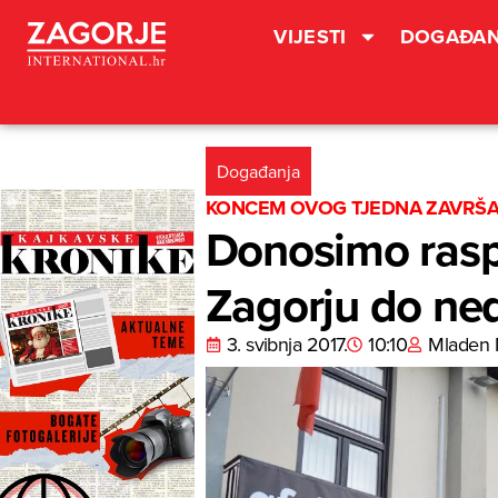
VIJESTI
DOGAĐAN
Događanja
KONCEM OVOG TJEDNA ZAVRŠAV
Donosimo raspo
Zagorju do ned
3. svibnja 2017.
10:10
Mladen 