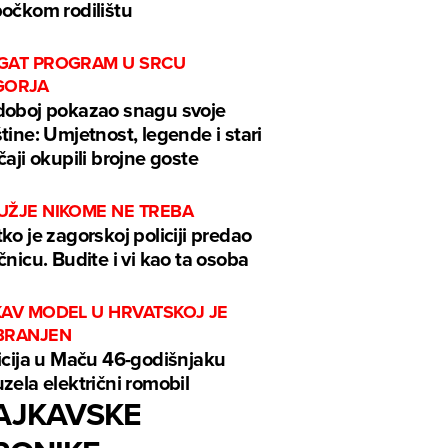
očkom rodilištu
GAT PROGRAM U SRCU
GORJA
oboj pokazao snagu svoje
tine: Umjetnost, legende i stari
čaji okupili brojne goste
UŽJE NIKOME NE TREBA
ko je zagorskoj policiji predao
čnicu. Budite i vi kao ta osoba
KAV MODEL U HRVATSKOJ JE
BRANJEN
icija u Maču 46-godišnjaku
zela električni romobil
AJKAVSKE