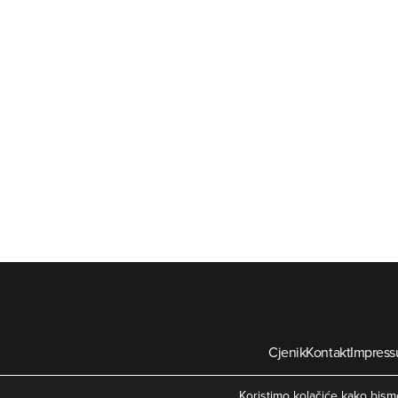
Cjenik
Kontakt
Impres
©
Koristimo kolačiće kako bismo