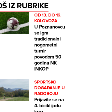
OŠ IZ RUBRIKE
OD 13. DO 16.
KOLOVOZA
U Poznanovcu
se igra
tradicionalni
nogometni
turnir
povodom 50
godina NK
INKOP
SPORTSKO
DOGAĐANJE U
RADOBOJU
Prijavite se na
4. biciklijadu
kroz