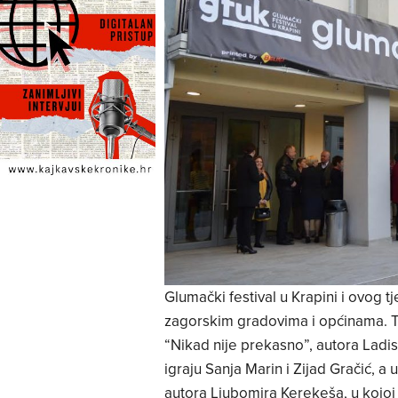
Glumački festival u Krapini i ovog 
zagorskim gradovima i općinama. Ta
“Nikad nije prekasno”, autora Ladis
igraju Sanja Marin i Zijad Gračić, a
autora Ljubomira Kerekeša, u kojoj