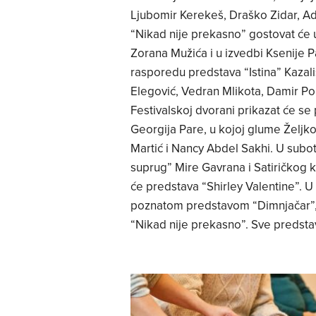
Ljubomir Kerekeš, Draško Zidar, Ad
“Nikad nije prekasno” gostovat će u 
Zorana Mužića i u izvedbi Ksenije Paj
rasporedu predstava “Istina” Kazal
Elegović, Vedran Mlikota, Damir Po
Festivalskoj dvorani prikazat će se
Georgija Pare, u kojoj glume Željk
Martić i Nancy Abdel Sakhi. U subot
suprug” Mire Gavrana i Satiričkog k
će predstava “Shirley Valentine”. U
poznatom predstavom “Dimnjačar”, 
“Nikad nije prekasno”. Sve predstav