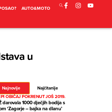
 POSAO?
AUTO&MOTO
dstava u
Najnovije
Najčitanije
EPI OBIČAJ POKRENUT JOŠ 2019.
 darovala 1000 dječjih bodija s
om ‘Zagorje – bajka na dlanu’