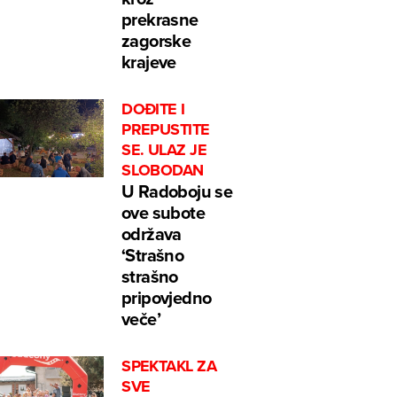
prekrasne
zagorske
krajeve
DOĐITE I
PREPUSTITE
SE. ULAZ JE
SLOBODAN
U Radoboju se
ove subote
održava
‘Strašno
strašno
pripovjedno
veče’
SPEKTAKL ZA
SVE