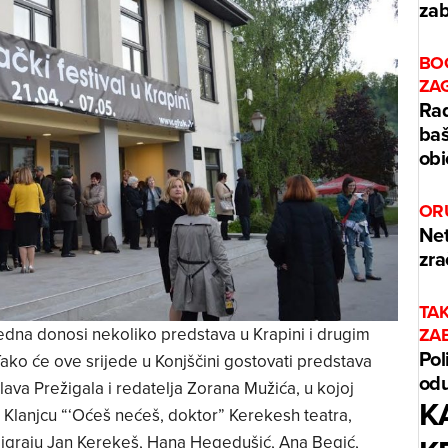
zab
BO
ZA
Rad
baš
obi
OR
Net
zra
TA
ZA
tjedna donosi nekoliko predstava u Krapini i drugim
Pol
ko će ove srijede u Konjščini gostovati predstava
odu
lava Prežigala i redatelja Zorana Mužića, u kojoj
K
 u Klanjcu “‘Oćeš nećeš, doktor” Kerekesh teatra,
 igraju Jan Kerekeš, Hana Hegedušić, Ana Begić,