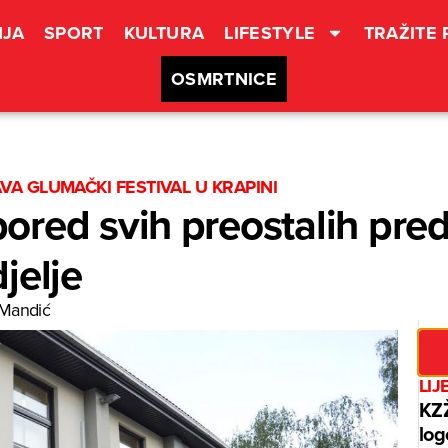
JA
SPORT
KULTURA
LIFESTYLE
TRAŽITE
OSMRTNICE
A GLUMAČKI FESTIVAL U KRAPINI
red svih preostalih pre
jelje
Mandić
LIJ
KZŽ
log