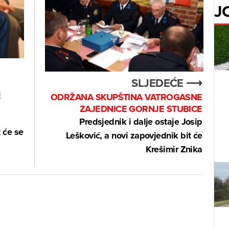
J
SLJEDEĆE ⟶
E
ODRŽANA SKUPŠTINA VATROGASNE
ZAJEDNICE GORNJE STUBICE
Predsjednik i dalje ostaje Josip
t će se
Lešković, a novi zapovjednik bit će
Krešimir Znika