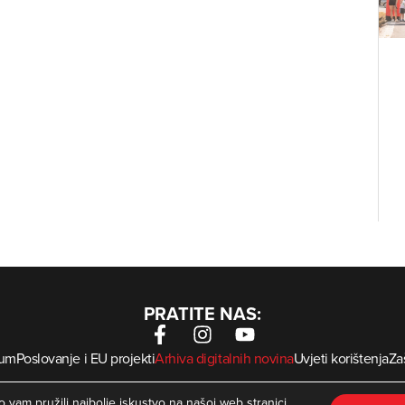
PRATITE NAS:
sum
Poslovanje i EU projekti
Arhiva digitalnih novina
Uvjeti korištenja
Zaš
krMed
 Zagorje International – Sva prava pridržana | Developed by
 vam pružili najbolje iskustvo na našoj web stranici.