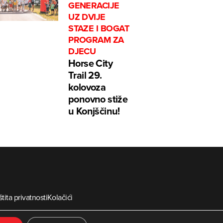
GENERACIJE
UZ DVIJE
STAZE I BOGAT
PROGRAM ZA
DJECU
Horse City
Trail 29.
kolovoza
ponovno stiže
u Konjščinu!
tita privatnosti
Kolačići
ia