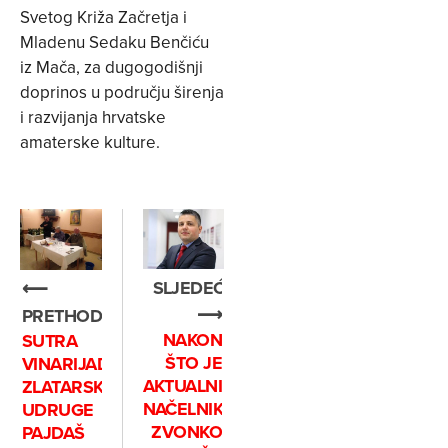
Svetog Križa Začretja i
Mladenu Sedaku Benčiću
iz Mača, za dugogodišnji
doprinos u području širenja
i razvijanja hrvatske
amaterske kulture.
SLJEDEĆE
⟵
⟶
PRETHODNO
NAKON
SUTRA
ŠTO JE
VINARIJADA
AKTUALNI
ZLATARSKE
NAČELNIK
UDRUGE
ZVONKO
PAJDAŠ