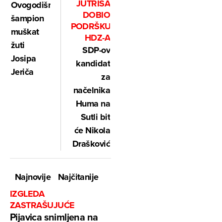
JUTRIŠA
Ovogodišnji
DOBIO
šampion
PODRŠKU
muškat
HDZ-A
žuti
SDP-ov
Josipa
kandidat
Jeriča
za
načelnika
Huma na
Sutli bit
će Nikola
Drašković
Najnovije
Najčitanije
IZGLEDA
ZASTRAŠUJUĆE
Pijavica snimljena na