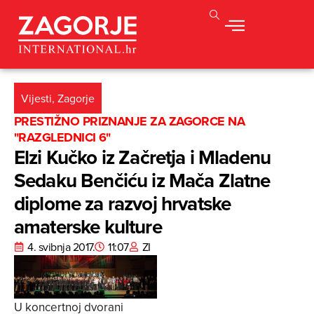
Vijesti
,
Zagorje
PRESTIŽNO PRIZNANJE ZA ZAGORCE NA
"RAZGLEDNICI 6"
Elzi Kučko iz Začretja i Mladenu
Sedaku Benčiću iz Mača Zlatne
diplome za razvoj hrvatske
amaterske kulture
4. svibnja 2017.
11:07
ZI
U koncertnoj dvorani