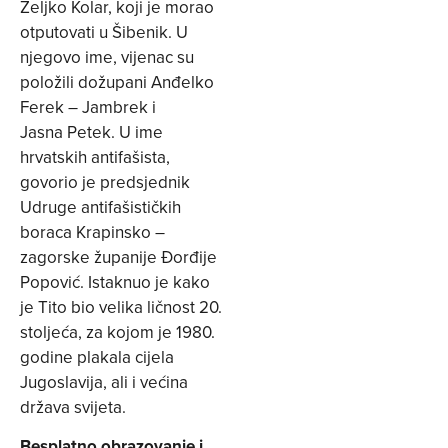
Željko Kolar, koji je morao
otputovati u Šibenik. U
njegovo ime, vijenac su
položili dožupani Anđelko
Ferek – Jambrek i
Jasna Petek. U ime
hrvatskih antifašista,
govorio je predsjednik
Udruge antifašističkih
boraca Krapinsko –
zagorske županije Đorđije
Popović. Istaknuo je kako
je Tito bio velika ličnost 20.
stoljeća, za kojom je 1980.
godine plakala cijela
Jugoslavija, ali i većina
država svijeta.
Besplatno obrazovanje i