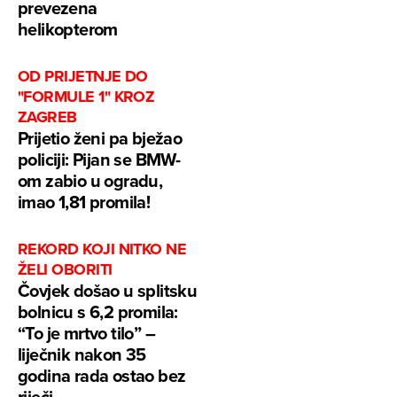
prevezena
helikopterom
OD PRIJETNJE DO
"FORMULE 1" KROZ
ZAGREB
Prijetio ženi pa bježao
policiji: Pijan se BMW-
om zabio u ogradu,
imao 1,81 promila!
REKORD KOJI NITKO NE
ŽELI OBORITI
Čovjek došao u splitsku
bolnicu s 6,2 promila:
“To je mrtvo tilo” –
liječnik nakon 35
godina rada ostao bez
riječi