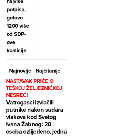
najviše
potpisa,
gotovo
1200 više
od SDP-
ove
koalicije
Najnovije
Najčitanije
NASTAVAK PRIČE O
TEŠKOJ ŽELJEZNIČKOJ
NESREĆI
Vatrogasci izvlačili
putnike nakon sudara
vlakova kod Svetog
Ivana Žabnog: 20
osoba ozlijeđeno, jedna