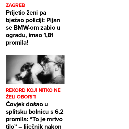
ZAGREB
Prijetio ženi pa
bježao policiji: Pijan
se BMW-om zabio u
ogradu, imao 1,81
promila!
REKORD KOJI NITKO NE
ŽELI OBORITI
Čovjek došao u
splitsku bolnicu s 6,2
promila: “To je mrtvo
tilo” – liječnik nakon