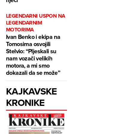
LEGENDARNI USPON NA
LEGENDARNIM
MOTORIMA
Ivan Benko i ekipa na
Tomosima osvojili
Stelvio: “Pljeskali su
nam vozači velikih
motora, a mi smo
dokazali da se može”
KAJKAVSKE
KRONIKE