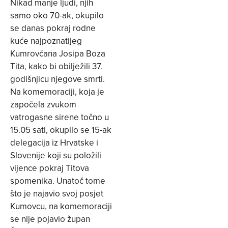
Nikad manje ljudi, njih
samo oko 70-ak, okupilo
se danas pokraj rodne
kuće najpoznatijeg
Kumrovčana Josipa Boza
Tita, kako bi obilježili 37.
godišnjicu njegove smrti.
Na komemoraciji, koja je
započela zvukom
vatrogasne sirene točno u
15.05 sati, okupilo se 15-ak
delegacija iz Hrvatske i
Slovenije koji su položili
vijence pokraj Titova
spomenika. Unatoč tome
što je najavio svoj posjet
Kumovcu, na komemoraciji
se nije pojavio župan