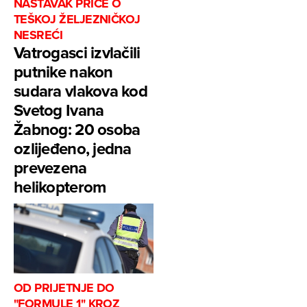
NASTAVAK PRIČE O
TEŠKOJ ŽELJEZNIČKOJ
NESREĆI
Vatrogasci izvlačili
putnike nakon
sudara vlakova kod
Svetog Ivana
Žabnog: 20 osoba
ozlijeđeno, jedna
prevezena
helikopterom
OD PRIJETNJE DO
"FORMULE 1" KROZ