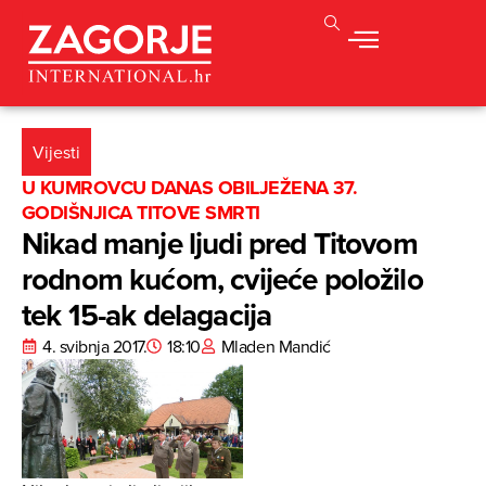
Vijesti
U KUMROVCU DANAS OBILJEŽENA 37.
GODIŠNJICA TITOVE SMRTI
Nikad manje ljudi pred Titovom
rodnom kućom, cvijeće položilo
tek 15-ak delagacija
4. svibnja 2017.
18:10
Mladen Mandić