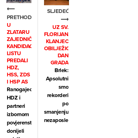
⟵
SLJEDEĆE
PRETHODNO
⟶
U
UZ SV.
ZLATARU
FLORIJANA,
ZAJEDNIČKU
KLANJEC
KANDIDACIJSKU
OBILJEŽIO
LISTU
DAN
PREDALI
GRADA
HDZ,
Brlek:
HSS, ZDS
Apsolutni
I HSP AS
smo
Ranogajec,
rekorderi
HDZ i
po
partneri
smanjenju
izbornom
nezaposlenosti
povjerenstvu
donijeli