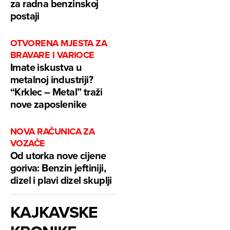
za radna benzinskoj
postaji
OTVORENA MJESTA ZA
BRAVARE I VARIOCE
Imate iskustva u
metalnoj industriji?
“Krklec – Metal” traži
nove zaposlenike
NOVA RAČUNICA ZA
VOZAČE
Od utorka nove cijene
goriva: Benzin jeftiniji,
dizel i plavi dizel skuplji
KAJKAVSKE