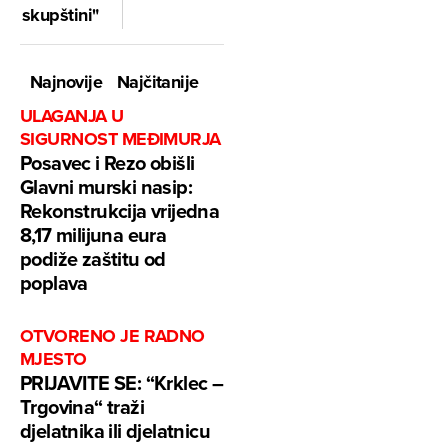
skupštini"
Najnovije
Najčitanije
ULAGANJA U
SIGURNOST MEĐIMURJA
Posavec i Rezo obišli
Glavni murski nasip:
Rekonstrukcija vrijedna
8,17 milijuna eura
podiže zaštitu od
poplava
OTVORENO JE RADNO
MJESTO
PRIJAVITE SE: “Krklec –
Trgovina“ traži
djelatnika ili djelatnicu