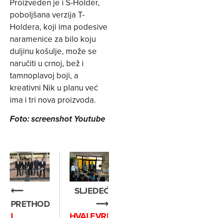
Proizveden je i S-Holder,
poboljšana verzija T-
Holdera, koji ima podesive
naramenice za bilo koju
duljinu košulje, može se
naručiti u crnoj, bež i
tamnoplavoj boji, a
kreativni Nik u planu već
ima i tri nova proizvoda.
Foto: screenshot Youtube
⟵
SLJEDEĆE
PRETHODNO
⟶
I
HVALEVRIJEDNA