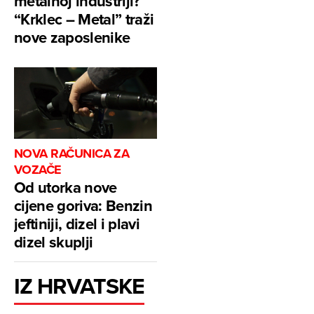
metalnoj industriji?
“Krklec – Metal” traži
nove zaposlenike
NOVA RAČUNICA ZA
VOZAČE
Od utorka nove
cijene goriva: Benzin
jeftiniji, dizel i plavi
dizel skuplji
IZ HRVATSKE