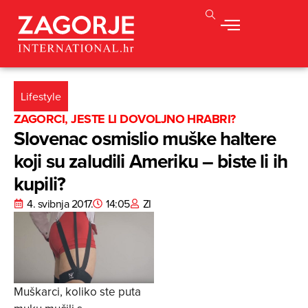
Lifestyle
ZAGORCI, JESTE LI DOVOLJNO HRABRI?
Slovenac osmislio muške haltere
koji su zaludili Ameriku – biste li ih
kupili?
4. svibnja 2017.
14:05
ZI
Muškarci, koliko ste puta