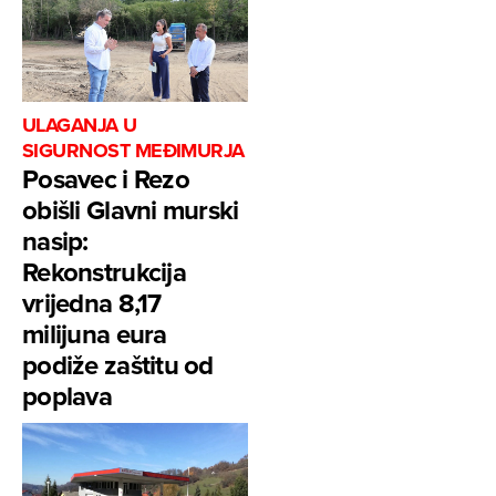
ULAGANJA U
SIGURNOST MEĐIMURJA
Posavec i Rezo
obišli Glavni murski
nasip:
Rekonstrukcija
vrijedna 8,17
milijuna eura
podiže zaštitu od
poplava