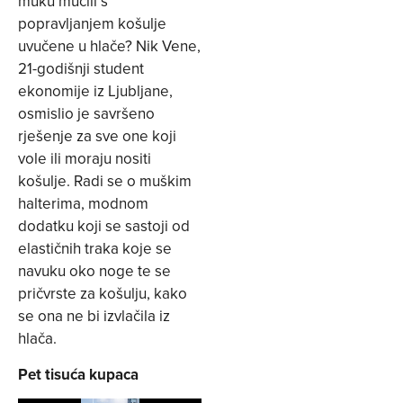
muku mučili s
popravljanjem košulje
uvučene u hlače? Nik Vene,
21-godišnji student
ekonomije iz Ljubljane,
osmislio je savršeno
rješenje za sve one koji
vole ili moraju nositi
košulje. Radi se o muškim
halterima, modnom
dodatku koji se sastoji od
elastičnih traka koje se
navuku oko noge te se
pričvrste za košulju, kako
se ona ne bi izvlačila iz
hlača.
Pet tisuća kupaca