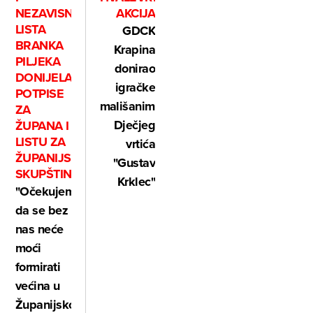
NEZAVISNA
AKCIJA
LISTA
GDCK
BRANKA
Krapina
PILJEKA
donirao
DONIJELA
igračke
POTPISE
mališanima
ZA
Dječjeg
ŽUPANA I
LISTU ZA
vrtića
ŽUPANIJSKU
"Gustav
SKUPŠTINU
Krklec"
"Očekujemo
da se bez
nas neće
moći
formirati
većina u
Županijskoj