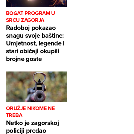
BOGAT PROGRAM U
SRCU ZAGORJA
Radoboj pokazao
snagu svoje baštine:
Umjetnost, legende i
stari običaji okupili
brojne goste
ORUŽJE NIKOME NE
TREBA
Netko je zagorskoj
policiji predao