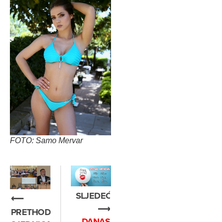
FOTO: Samo Mervar
SLJEDEĆE
⟵
⟶
PRETHODNO
DANAS