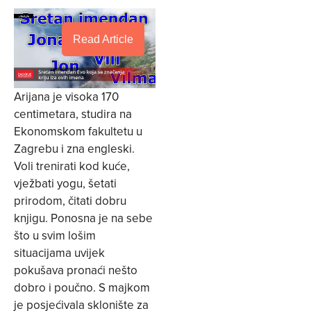
Read Article
Arijana je visoka 170
centimetara, studira na
Ekonomskom fakultetu u
Zagrebu i zna engleski.
Voli trenirati kod kuće,
vježbati yogu, šetati
prirodom, čitati dobru
knjigu. Ponosna je na sebe
što u svim lošim
situacijama uvijek
pokušava pronaći nešto
dobro i poučno. S majkom
je posjećivala sklonište za