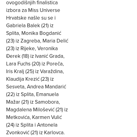
ovogodišnjih finalistica
izbora za Miss Universe
Hrvatske našle su se i
Gabriela Balek (21) iz
Splita, Monika Bogdanić
(23) iz Zagreba, Maria Delić
(23) iz Rijeke, Veronika
Đerek (18) iz Ivanić Grada,
Lara Fuchs (20) iz Poreča,
Iris Kralj (25) iz Varaždina,
Klaudija Krezić (23) iz
Sesveta, Andrea Mandarić
(22) iz Splita, Emanuela
Mažar (21) iz Samobora,
Magdalena Milošević (21) iz
Metkovića, Karmen Vulić
(24) iz Splita i Antonela
Zvonković (21) iz Karlovca.