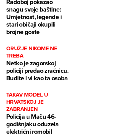
Radoboj pokazao
snagu svoje baštine:
Umjetnost, legende i
stari običaji okupili
brojne goste
ORUŽJE NIKOME NE
TREBA
Netko je zagorskoj
policiji predao zračnicu.
Budite i vi kao ta osoba
TAKAV MODEL U
HRVATSKOJ JE
ZABRANJEN
Policija u Maču 46-
godišnjaku oduzela
električni romobil