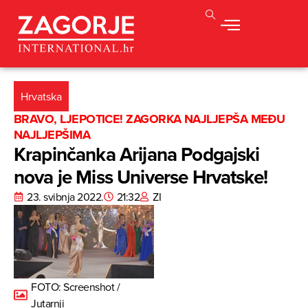
Hrvatska
BRAVO, LJEPOTICE! ZAGORKA NAJLJEPŠA MEĐU
NAJLJEPŠIMA
Krapinčanka Arijana Podgajski
nova je Miss Universe Hrvatske!
23. svibnja 2022.
21:32
ZI
FOTO: Screenshot /
Jutarnji