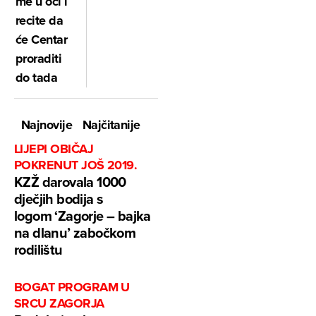
me u oči i
recite da
će Centar
proraditi
do tada
Najnovije
Najčitanije
LIJEPI OBIČAJ
POKRENUT JOŠ 2019.
KZŽ darovala 1000
dječjih bodija s
logom ‘Zagorje – bajka
na dlanu’ zabočkom
rodilištu
BOGAT PROGRAM U
SRCU ZAGORJA