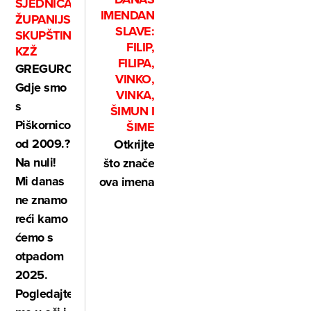
SJEDNICA
IMENDAN
ŽUPANIJSKE
SLAVE:
SKUPŠTINE
FILIP,
KZŽ
FILIPA,
GREGUROVIĆ:
VINKO,
Gdje smo
VINKA,
s
ŠIMUN I
Piškornicom
ŠIME
od 2009.?
Otkrijte
Na nuli!
što znače
Mi danas
ova imena
ne znamo
reći kamo
ćemo s
otpadom
2025.
Pogledajte