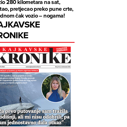
io 280 kilometara na sat,
ftao, pretjecao preko pune crte,
ednom čak vozio – nogama!
AJKAVSKE
RONIKE