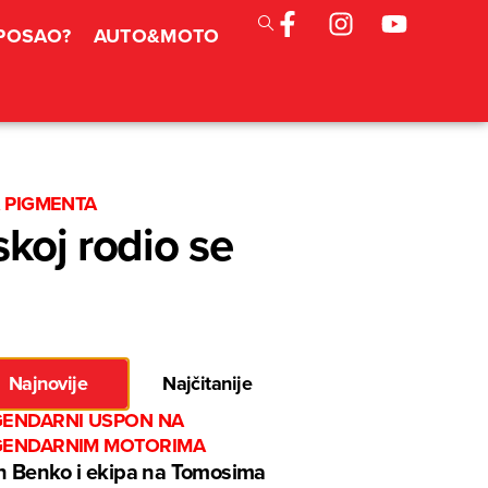
 POSAO?
AUTO&MOTO
A PIGMENTA
skoj rodio se
Najnovije
Najčitanije
GENDARNI USPON NA
GENDARNIM MOTORIMA
n Benko i ekipa na Tomosima