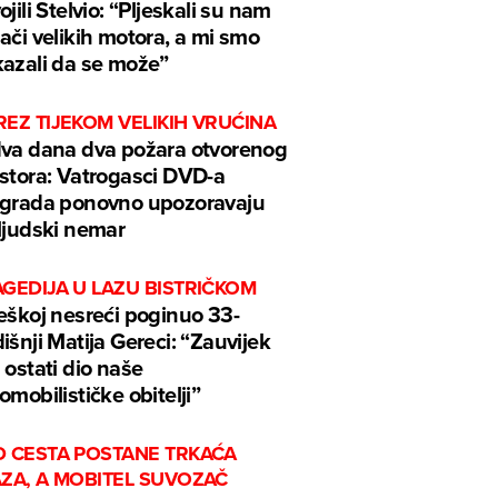
ojili Stelvio: “Pljeskali su nam
ači velikih motora, a mi smo
azali da se može”
EZ TIJEKOM VELIKIH VRUĆINA
va dana dva požara otvorenog
stora: Vatrogasci DVD-a
grada ponovno upozoravaju
ljudski nemar
GEDIJA U LAZU BISTRIČKOM
eškoj nesreći poginuo 33-
išnji Matija Gereci: “Zauvijek
 ostati dio naše
omobilističke obitelji”
D CESTA POSTANE TRKAĆA
AZA, A MOBITEL SUVOZAČ