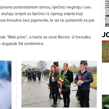
pisana postnatalnom stresu, liječnici negiraju i ovu
čaju iznijeli su liječnici iz cijelog svijeta koji
sa trenutno bez pigmenta, te da će potamniti za par
J
k “Mali princ“, a inače se zove Bence. U trenutku
e dugačak 54 centimetra.