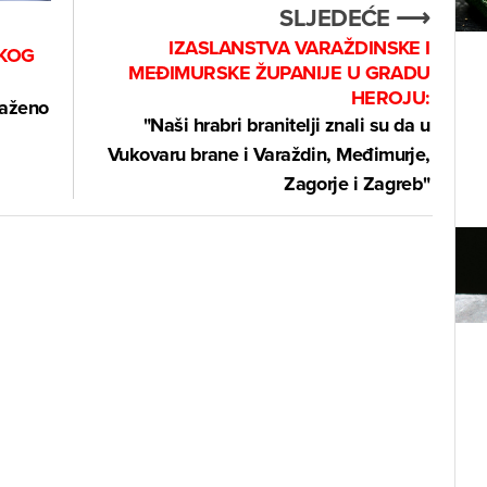
SLJEDEĆE ⟶
IZASLANSTVA VARAŽDINSKE I
SKOG
MEĐIMURSKE ŽUPANIJE U GRADU
HEROJU:
raženo
"Naši hrabri branitelji znali su da u
Vukovaru brane i Varaždin, Međimurje,
Zagorje i Zagreb"