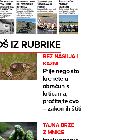
OŠ IZ RUBRIKE
BEZ NASILJA I
KAZNI
Prije nego što
krenete u
obračun s
krticama,
pročitajte ovo
– zakon ih štiti
TAJNA BRZE
ZIMNICE
Imate previše