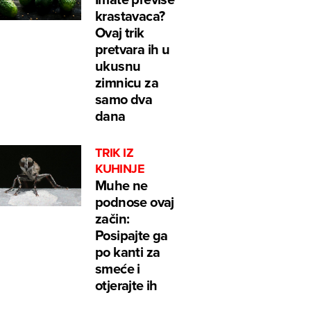
krastavaca?
Ovaj trik
pretvara ih u
ukusnu
zimnicu za
samo dva
dana
TRIK IZ
KUHINJE
Muhe ne
podnose ovaj
začin:
Posipajte ga
po kanti za
smeće i
otjerajte ih