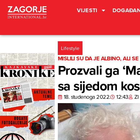
VIJESTI
DOGAĐAN
Lifestyle
MISLILI SU DA JE ALBINO, AL
Prozvali ga ‘Ma
sa sijedom kos
18. studenoga 2022.
12:43
ZI