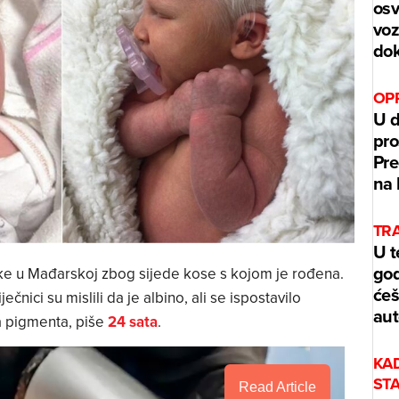
osv
voz
dok
OPR
U d
pro
Pre
na 
TRA
U t
god
nike u Mađarskoj zbog sijede kose s kojom je rođena.
ćeš
čnici su mislili da je albino, ali se ispostavilo
aut
 pigmenta, piše
24 sata
.
KA
ST
Read Article