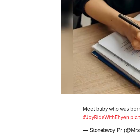
Meet baby who was born
#JoyRideWithEhyen
pic
— Stonebwoy Pr (@Mr