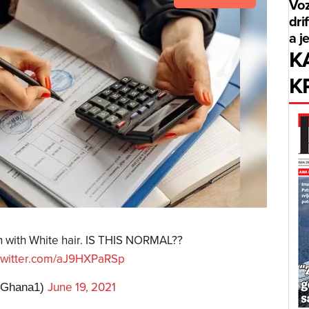
Voz
dri
a j
K
K
 with White hair. IS THIS NORMAL??
.twitter.com/aJ9HXPaRSp
June 19, 2021
sGhana1)