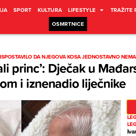
JA
SPORT
KULTURA
LIFESTYLE
TRAŽITE
OSMRTNICE
I SE ISPOSTAVILO DA NJEGOVA KOSA JEDNOSTAVNO NEM
li princ’: Dječak u Mađar
om i iznenadio liječnike
LE
LE
Iva