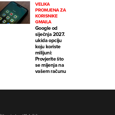
VELIKA
PROMJENA ZA
KORISNIKE
GMAILA
Google od
siječnja 2027.
ukida opciju
koju koriste
milijuni:
Provjerite što
se mijenja na
vašem računu