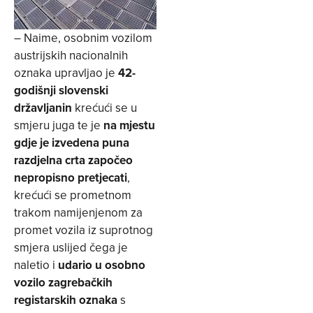
– Naime, osobnim vozilom
austrijskih nacionalnih
oznaka upravljao je
42-
godišnji slovenski
državljanin
krećući se u
smjeru juga te je
na mjestu
gdje je izvedena puna
razdjelna crta započeo
nepropisno pretjecati
,
krećući se prometnom
trakom namijenjenom za
promet vozila iz suprotnog
smjera uslijed čega je
naletio i
udario u osobno
vozilo zagrebačkih
registarskih oznaka
s