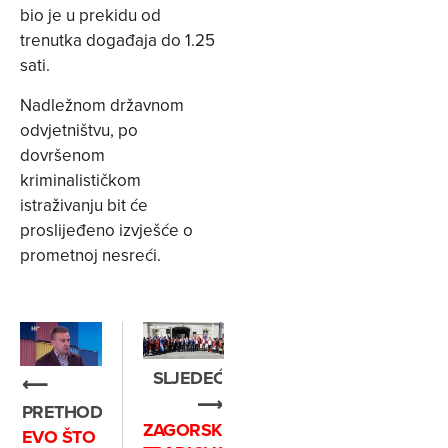
bio je u prekidu od
trenutka događaja do 1.25
sati.
Nadležnom državnom
odvjetništvu, po
dovršenom
kriminalističkom
istraživanju bit će
proslijeđeno izvješće o
prometnoj nesreći.
SLJEDEĆE
⟵
⟶
PRETHODNO
ZAGORSKA
EVO ŠTO