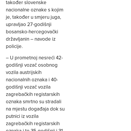
također slovenske
nacionalne oznake s kojim
je, također u smjeru juga,
upravljao 27-godišnji
bosansko-hercegovački
državljanin – navode iz
policije.
– U prometnoj nesreći 42-
godišnji vozač osobnog
vozila austrijskih
nacionalnih oznaka i 40-
godišnji vozač vozila
zagrebačkih registarskih
oznaka smrtno su stradali
na mjestu događaja dok su
putnici iz vozila
zagrebačkih registarskih
oznaka i to 35-godišnji i 31-