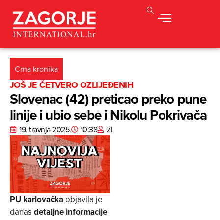
Crna kronika
JOŠ JE ČETVERO OZLIJEĐENIH
Slovenac (42) preticao preko pune
linije i ubio sebe i Nikolu Pokrivača
19. travnja 2025.
10:38
ZI
PU karlovačka
objavila je
danas
detaljne informacije