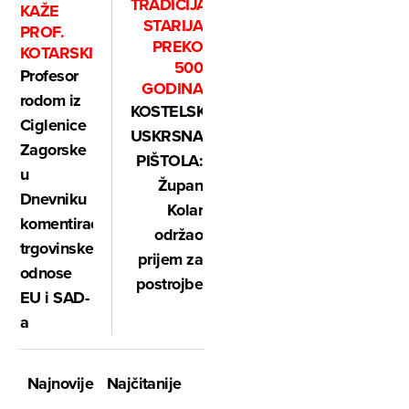
TRADICIJA
KAŽE
STARIJA
PROF.
PREKO
KOTARSKI
500
Profesor
GODINA
rodom iz
KOSTELSKA
Ciglenice
USKRSNA
Zagorske
PIŠTOLA:
u
Župan
Dnevniku
Kolar
komentirao
održao
trgovinske
prijem za
odnose
postrojbe
EU i SAD-
a
Najnovije
Najčitanije