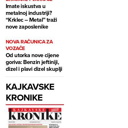
Imate iskustva u
metalnoj industriji?
“Krklec – Metal” traži
nove zaposlenike
NOVA RAČUNICA ZA
VOZAČE
Od utorka nove cijene
goriva: Benzin jeftiniji,
dizel i plavi dizel skuplji
KAJKAVSKE
KRONIKE