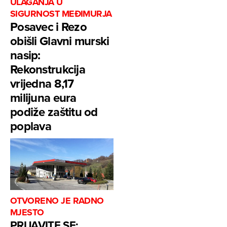
ULAGANJA U
SIGURNOST MEĐIMURJA
Posavec i Rezo
obišli Glavni murski
nasip:
Rekonstrukcija
vrijedna 8,17
milijuna eura
podiže zaštitu od
poplava
OTVORENO JE RADNO
MJESTO
PRIJAVITE SE: