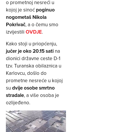
o prometnoj nesreći u
kojoj je sinoć
poginuo
nogometaš Nikola
Pokrivač
, a o čemu smo
izvijestili
OVDJE
.
Kako stoji u priopćenju,
jučer je oko 20.15 sati
na
dionici državne ceste D-1
tzv. Turanska obilaznica u
Karlovcu, došlo do
prometne nesreće u kojoj
su
dvije osobe smrtno
stradale
, a više osoba je
ozlijeđeno.