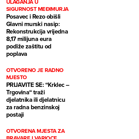
ULAGANJA U
SIGURNOST MEĐIMURJA
Posavec i Rezo obišli
Glavni murski nasip:
Rekonstrukcija vrijedna
8,17 milijuna eura
podiže zaštitu od
poplava
OTVORENO JE RADNO
MJESTO
PRIJAVITE SE: “Krklec –
Trgovina“ traži
djelatnika ili djelatnicu
za radna benzinskoj
postaji
OTVORENA MJESTA ZA
BRAVARE I VARIOCE