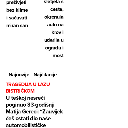
sletjela s
preživjeti
ceste,
bez klime
okrenula
i sačuvati
auto na
miran san
krov i
udarila u
ogradu i
most
Najnovije
Najčitanije
TRAGEDIJA U LAZU
BISTRIČKOM
U teškoj nesreći
poginuo 33-godišnji
Matija Gereci: “Zauvijek
ćeš ostati dio naše
automobilističke