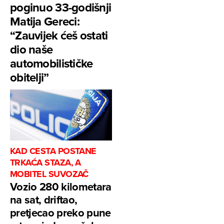
poginuo 33-godišnji
Matija Gereci:
“Zauvijek ćeš ostati
dio naše
automobilističke
obitelji”
KAD CESTA POSTANE
TRKAĆA STAZA, A
MOBITEL SUVOZAČ
Vozio 280 kilometara
na sat, driftao,
pretjecao preko pune