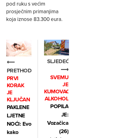
pod ruku s većim
prosječnim primanjima
koja iznose 83.300 eura.
SLJEDEĆE
⟵
⟶
PRETHODNO
SVEMU
PRVI
JE
KORAK
KUMOVAO
JE
ALKOHOL
KLJUČAN
POPILA
PAKLENE
JE:
LJETNE
Vozačica
NOĆI: Evo
(26)
kako