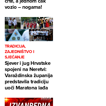
crte, a jednom čak
vozio – nogama!
TRADICIJA,
ZAJEDNIŠTVO I
SJEĆANJE
Sjever i jug Hrvatske
spojeni na Neretvi:
Varaždinska županija
predstavila tradiciju
uoči Maratona lađa