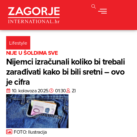
Lifestyle
NIJE U ŠOLDIMA SVE
Nijemci izračunali koliko bi trebali
zarađivati kako bi bili sretni – ovo
je cifra
10. kolovoza 2025.
01:30
ZI
FOTO: Ilustracija