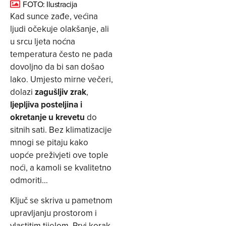
FOTO: Ilustracija
Kad sunce zađe, većina
ljudi očekuje olakšanje, ali
u srcu ljeta noćna
temperatura često ne pada
dovoljno da bi san došao
lako. Umjesto mirne večeri,
dolazi
zagušljiv zrak
,
ljepljiva posteljina i
okretanje u krevetu
do
sitnih sati. Bez klimatizacije
mnogi se pitaju kako
uopće preživjeti ove tople
noći, a kamoli se kvalitetno
odmoriti…
Ključ se skriva u pametnom
upravljanju prostorom i
vlastitim tijelom. Prvi korak