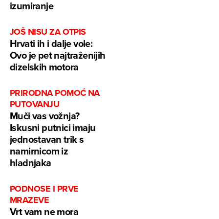
izumiranje
JOŠ NISU ZA OTPIS
Hrvati ih i dalje vole:
Ovo je pet najtraženijih
dizelskih motora
PRIRODNA POMOĆ NA
PUTOVANJU
Muči vas vožnja?
Iskusni putnici imaju
jednostavan trik s
namirnicom iz
hladnjaka
PODNOSE I PRVE
MRAZEVE
Vrt vam ne mora