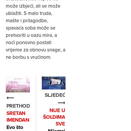
može izbjeći, ali se može
ublažiti. S malo truda,
mašte i prilagodbe,
spavaća soba može se
pretvoriti u oazu mira, a
noći ponovno postati
vrijeme za obnovu snage, a
ne borbu s vrućinom.
SLJEDEĆE
⟵
⟶
PRETHODNO
NIJE U
SRETAN
ŠOLDIMA
IMENDAN
SVE
Evo što