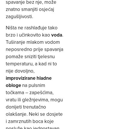
spavanje bez nje, može
znatno smanjiti osjećaj
zagušljivosti.
Ništa ne rashlađuje tako
brzo i učinkovito kao
voda
.
Tuširanje mlakom vodom
neposredno prije spavanja
pomaže sniziti tjelesnu
temperaturu, a kad ni to
nije dovoljno,
improvizirane hladne
obloge
na pulsnim
točkama – zapešćima,
vratu ili gležnjevima, mogu
donijeti trenutačno
olakšanje. Neki se dosjete
i zamrznutih boca koje
posluže kao jednostavan,