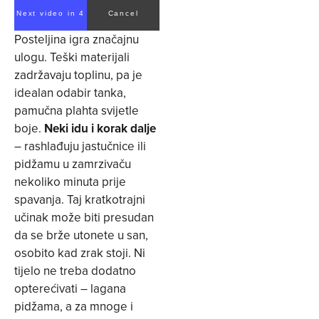
Next video in 4
Cancel
Posteljina igra značajnu
ulogu. Teški materijali
zadržavaju toplinu, pa je
idealan odabir tanka,
pamučna plahta svijetle
boje.
Neki idu i korak dalje
– rashlađuju jastučnice ili
pidžamu u zamrzivaču
nekoliko minuta prije
spavanja. Taj kratkotrajni
učinak može biti presudan
da se brže utonete u san,
osobito kad zrak stoji. Ni
tijelo ne treba dodatno
opterećivati – lagana
pidžama, a za mnoge i