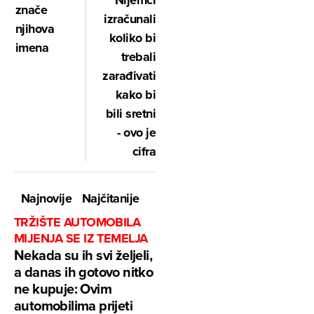
Nijemci
znače
izračunali
njihova
koliko bi
imena
trebali
zarađivati
kako bi
bili sretni
- ovo je
cifra
Najnovije
Najčitanije
TRŽIŠTE AUTOMOBILA
MIJENJA SE IZ TEMELJA
Nekada su ih svi željeli,
a danas ih gotovo nitko
ne kupuje: Ovim
automobilima prijeti