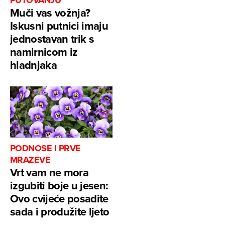
Muči vas vožnja?
Iskusni putnici imaju
jednostavan trik s
namirnicom iz
hladnjaka
PODNOSE I PRVE
MRAZEVE
Vrt vam ne mora
izgubiti boje u jesen:
Ovo cvijeće posadite
sada i produžite ljeto