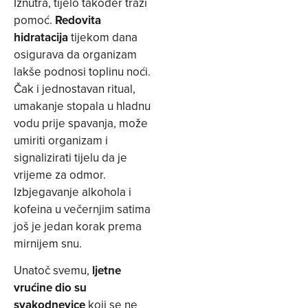
Iznutra, tijelo također traži
pomoć.
Redovita
hidratacija
tijekom dana
osigurava da organizam
lakše podnosi toplinu noći.
Čak i jednostavan ritual,
umakanje stopala u hladnu
vodu prije spavanja, može
umiriti organizam i
signalizirati tijelu da je
vrijeme za odmor.
Izbjegavanje alkohola i
kofeina u večernjim satima
još je jedan korak prema
mirnijem snu.
Unatoč svemu,
ljetne
vrućine dio su
svakodnevice
koji se ne