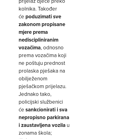
prijelaz djece preko
kolnika. Također
će
poduzimati sve
zakonom propisane
mjere prema
nediscipliniranim
vozačima
, odnosno
prema vozačima koji
ne poštuju prednost
prolaska pješaka na
obilježenom
pješačkom prijelazu.
Jednako tako,
policijski službenici
će
sankcionirati i sva
nepropisno parkirana
i zaustavljena vozila
u
zonama škola;