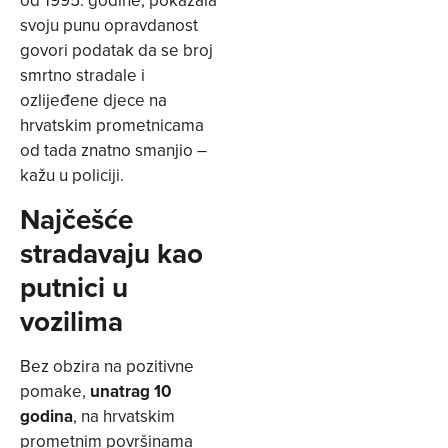
od 1995. godine, pokazala
svoju punu opravdanost
govori podatak da se broj
smrtno stradale i
ozlijeđene djece na
hrvatskim prometnicama
od tada znatno smanjio –
kažu u policiji.
Najčešće
stradavaju kao
putnici u
vozilima
Bez obzira na pozitivne
pomake,
unatrag 10
godina
, na hrvatskim
prometnim površinama