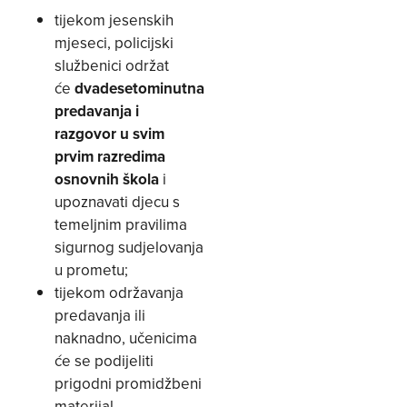
tijekom jesenskih
mjeseci, policijski
službenici održat
će
dvadesetominutna
predavanja i
razgovor u svim
prvim razredima
osnovnih škola
i
upoznavati djecu s
temeljnim pravilima
sigurnog sudjelovanja
u prometu;
tijekom održavanja
predavanja ili
naknadno, učenicima
će se podijeliti
prigodni promidžbeni
materijal –