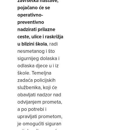
završetka nastave,
pojačano će se
operativno-
preventivno
nadzirati
prilazne
ceste, ulice i raskrižja
u blizini škola
, radi
nesmetanog i što
sigurnijeg dolaska i
odlaska djece u i iz
škole. Temeljna
zadaća policijskih
službenika, koji će
obavljati nadzor nad
odvijanjem prometa,
a po potrebi i
upravljati prometom,
je omogućiti siguran