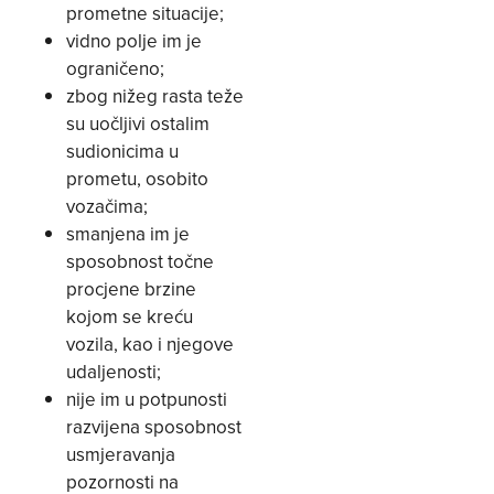
prometne situacije;
vidno polje im je
ograničeno;
zbog nižeg rasta teže
su uočljivi ostalim
sudionicima u
prometu, osobito
vozačima;
smanjena im je
sposobnost točne
procjene brzine
kojom se kreću
vozila, kao i njegove
udaljenosti;
nije im u potpunosti
razvijena sposobnost
usmjeravanja
pozornosti na