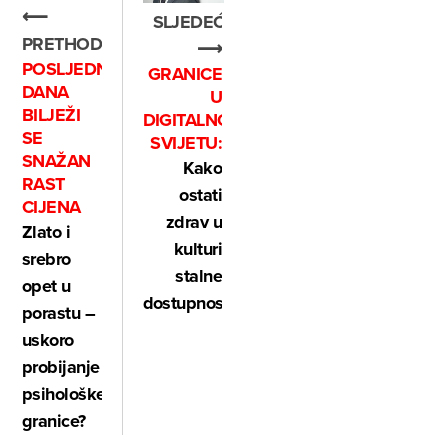
⟵
SLJEDEĆE
PRETHODNO
⟶
POSLJEDNJIH
GRANICE
DANA
U
BILJEŽI
DIGITALNOM
SE
SVIJETU:
SNAŽAN
Kako
RAST
ostati
CIJENA
zdrav u
Zlato i
kulturi
srebro
stalne
opet u
dostupnosti
porastu –
uskoro
probijanje
psihološke
granice?