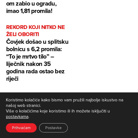
om zabio u ogradu,
imao 1,81 promila!
REKORD KOJI NITKO NE
ŽELI OBORITI
Čovjek došao u splitsku
bolnicu s 6,2 promila:
“To je mrtvo tilo” –
liječnik nakon 35
godina rada ostao bez
riječi
LEGENDARNI USPON NA
Koristimo kolačiće kako bismo vam pružili najbolje iskustvo na
LEGENDARNIM
našoj web stranici.
MOTORIMA
Više o kolačićima koje koristimo ili ih možete isključiti u
Ivan Benko i ekipa na
postavkama
.
Tomosima osvojili
Prihvaćam
Postavke
Stelvio: “Pljeskali su