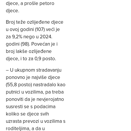
djece, a prošle petoro
djece.
Broj teže ozlijeđene djece
u ovoj godini (107) veći je
za 9,2% nego u 2024.
godini (98). Povećan je i
broj lakše ozlijeđene
djece, i to za 0,9 posto.
– U ukupnom stradavanju
ponovno je najviše djece
(55,8 posto) nastradalo kao
putnici u vozilima, pa treba
ponoviti da je nevjerojatno
susresti se s podacima
koliko se djece svih
uzrasta prevozi u vozilima s
roditeljima, a da u