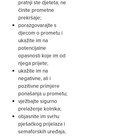
pratnji ste djeteta, ne
činite prometne
prekršaje;
porazgovarajte s
djecom o prometu i
ukažite im na
potencijalne
opasnosti koje im od
njega prijete;
ukažite im na
negativne, ali i
pozitivne primjere
ponašanja u prometu;
vježbajte sigurno
prelaženje kolnika;
objasnite im svrhu
pješačkog prijelaza i
semaforskih uređaja,