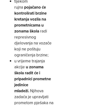
tijekom
rujna
pojačano će
kontrolirati brzine
kretanja vozila na
prometnicama u
zonama škola
radi
represivnog
djelovanja na vozače
koji ne poštuju
ograničenja brzine;
u vrijeme trajanja
akcije
u zonama
škola radit će i
pripadnici prometne
jedinice
mladeži.
Njihova
zadaća je upravljati
prometom pješaka na