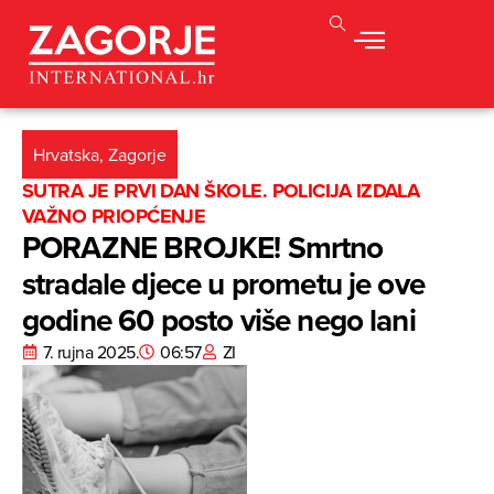
Hrvatska
,
Zagorje
SUTRA JE PRVI DAN ŠKOLE. POLICIJA IZDALA
VAŽNO PRIOPĆENJE
PORAZNE BROJKE! Smrtno
stradale djece u prometu je ove
godine 60 posto više nego lani
7. rujna 2025.
06:57
ZI