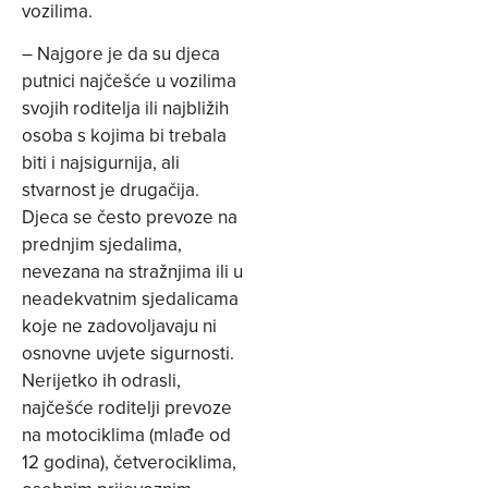
vozilima.
– Najgore je da su djeca
putnici najčešće u vozilima
svojih roditelja ili najbližih
osoba s kojima bi trebala
biti i najsigurnija, ali
stvarnost je drugačija.
Djeca se često prevoze na
prednjim sjedalima,
nevezana na stražnjima ili u
neadekvatnim sjedalicama
koje ne zadovoljavaju ni
osnovne uvjete sigurnosti.
Nerijetko ih odrasli,
najčešće roditelji prevoze
na motociklima (mlađe od
12 godina), četverociklima,