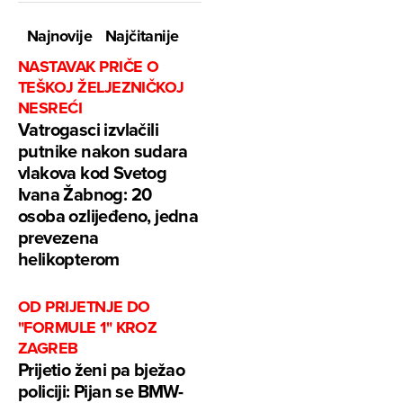
Najnovije
Najčitanije
NASTAVAK PRIČE O
TEŠKOJ ŽELJEZNIČKOJ
NESREĆI
Vatrogasci izvlačili
putnike nakon sudara
vlakova kod Svetog
Ivana Žabnog: 20
osoba ozlijeđeno, jedna
prevezena
helikopterom
OD PRIJETNJE DO
"FORMULE 1" KROZ
ZAGREB
Prijetio ženi pa bježao
policiji: Pijan se BMW-