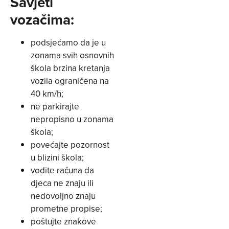
Savjeti
vozačima:
podsjećamo da je u
zonama svih osnovnih
škola brzina kretanja
vozila ograničena na
40 km/h;
ne parkirajte
nepropisno u zonama
škola;
povećajte pozornost
u blizini škola;
vodite računa da
djeca ne znaju ili
nedovoljno znaju
prometne propise;
poštujte znakove