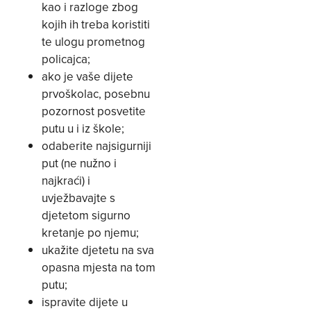
kao i razloge zbog
kojih ih treba koristiti
te ulogu prometnog
policajca;
ako je vaše dijete
prvoškolac, posebnu
pozornost posvetite
putu u i iz škole;
odaberite najsigurniji
put (ne nužno i
najkraći) i
uvježbavajte s
djetetom sigurno
kretanje po njemu;
ukažite djetetu na sva
opasna mjesta na tom
putu;
ispravite dijete u