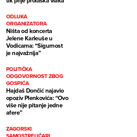
tik prije prolaska vlaka
ODLUKA
ORGANIZATORA
Ništa od koncerta
Jelene Karleuše u
Vodicama: “Sigurnost
je najvažnija”
POLITIČKA
ODGOVORNOST ZBOG
GOSPIĆA
Hajdaš Dončić najavio
opoziv Plenkovića: “Ovo
više nije pitanje jedne
afere”
ZAGORSKI
SAMOSTRELIČARI