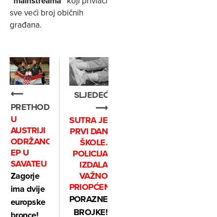
“mainstreama”
koji privlači
sve veći broj običnih
građana.
⟵
SLJEDEĆE
PRETHODNO
⟶
U
SUTRA JE
AUSTRIJI
PRVI DAN
ODRŽANO
ŠKOLE.
EP U
POLICIJA
SAVATEU
IZDALA
Zagorje
VAŽNO
PRIOPĆENJE
ima dvije
PORAZNE
europske
BROJKE!
bronce!