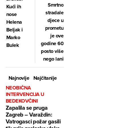
Smrtno
Kući ih
stradale
nose
djece u
Helena
prometu
Beljak i
je ove
Marko
godine 60
Bulek
posto više
nego lani
Najnovije
Najčitanije
NEOBIČNA
INTERVENCIJA U
BEDEKOVČINI
Zapalila se pruga
Zagreb – Varaždin:
Vatrogasci požar gasili