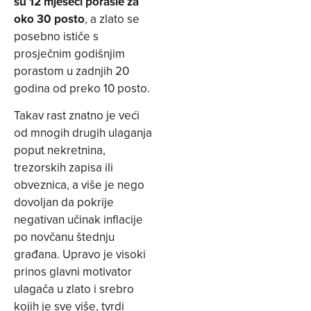
su 12 mjeseci porasle za
oko 30 posto
, a zlato se
posebno ističe s
prosječnim godišnjim
porastom u zadnjih 20
godina od preko 10 posto.
Takav rast znatno je veći
od mnogih drugih ulaganja
poput nekretnina,
trezorskih zapisa ili
obveznica, a više je nego
dovoljan da pokrije
negativan učinak inflacije
po novčanu štednju
građana. Upravo je visoki
prinos glavni motivator
ulagača u zlato i srebro
kojih je sve više, tvrdi