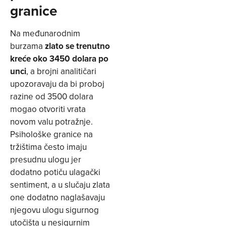
granice
Na međunarodnim
burzama
zlato se trenutno
kreće oko 3450 dolara po
unci
, a brojni analitičari
upozoravaju da bi proboj
razine od 3500 dolara
mogao otvoriti vrata
novom valu potražnje.
Psihološke granice na
tržištima često imaju
presudnu ulogu jer
dodatno potiču ulagački
sentiment, a u slučaju zlata
one dodatno naglašavaju
njegovu ulogu sigurnog
utočišta u nesigurnim