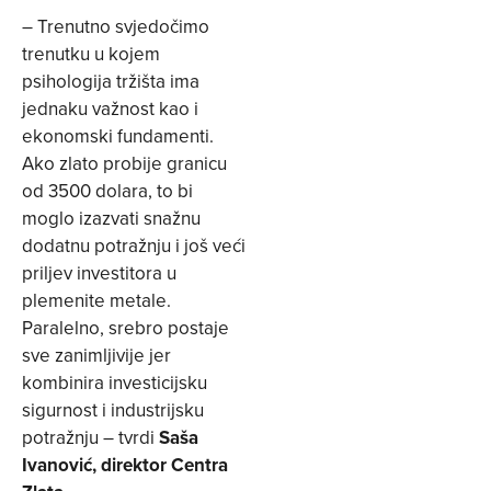
– Trenutno svjedočimo
trenutku u kojem
psihologija tržišta ima
jednaku važnost kao i
ekonomski fundamenti.
Ako zlato probije granicu
od 3500 dolara, to bi
moglo izazvati snažnu
dodatnu potražnju i još veći
priljev investitora u
plemenite metale.
Paralelno, srebro postaje
sve zanimljivije jer
kombinira investicijsku
sigurnost i industrijsku
potražnju – tvrdi
Saša
Ivanović, direktor Centra