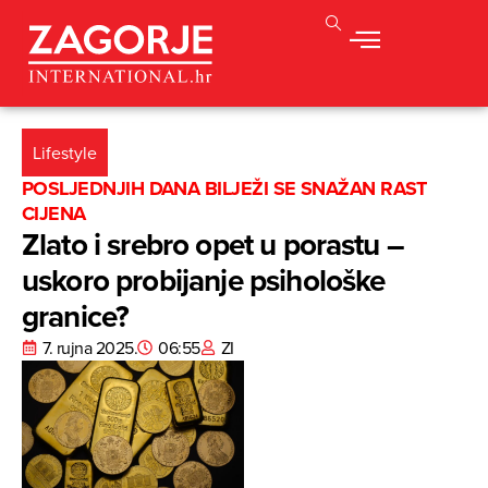
Lifestyle
POSLJEDNJIH DANA BILJEŽI SE SNAŽAN RAST
CIJENA
Zlato i srebro opet u porastu –
uskoro probijanje psihološke
granice?
7. rujna 2025.
06:55
ZI