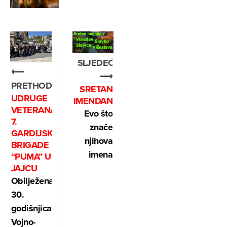
SLJEDEĆE
⟵
⟶
PRETHODNO
SRETAN
UDRUGE
IMENDAN
VETERANA
Evo što
7.
znače
GARDIJSKE
njihova
BRIGADE
imena
“PUMA” U
JAJCU
Obilježena
30.
godišnjica
Vojno-