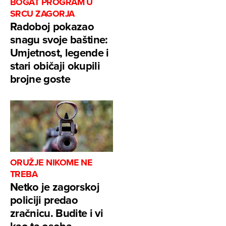
BOGAT PROGRAM U
SRCU ZAGORJA
Radoboj pokazao
snagu svoje baštine:
Umjetnost, legende i
stari običaji okupili
brojne goste
ORUŽJE NIKOME NE
TREBA
Netko je zagorskoj
policiji predao
zračnicu. Budite i vi