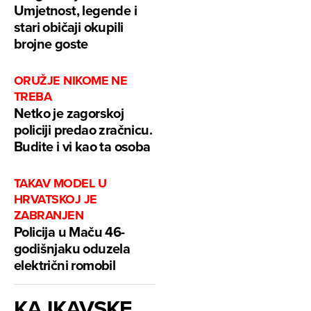
Umjetnost, legende i
stari običaji okupili
brojne goste
ORUŽJE NIKOME NE
TREBA
Netko je zagorskoj
policiji predao zračnicu.
Budite i vi kao ta osoba
TAKAV MODEL U
HRVATSKOJ JE
ZABRANJEN
Policija u Maču 46-
godišnjaku oduzela
električni romobil
KAJKAVSKE