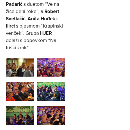
Padarić
s duetom “Ve na
žice deni roke”, a
Robert
Svetlačić, Anita Huđek i
Ilirci
s pjesmom “Krapinski
venček”. Grupa
HJER
dolazi s popevkom “Na
friški zrak”