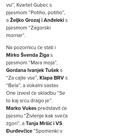
vsi”, Kvartet Gubec s
pjesmom “Potiho, potiho”,
a
Željko Grozaj i Anđeleki
s
pjesmom “Zagorski
mornar”.
Na pozornicu će stati i
Mirko Švenda Žiga
s
pjesmom “Mara moja”,
Gordana Ivanjek Tušek
s
“Za cajte vse”,
Klapa BRV
s
“Bela”, a vokalni sastav
One izvest će skladbu “Se
to kaj srcu drago je”.
Marko Vukes
predstavit će
pjesmu “Živlenje kak sveča
zgori”, a
Tanja Mršić i VS
Đurđevčice
“Spomenki v