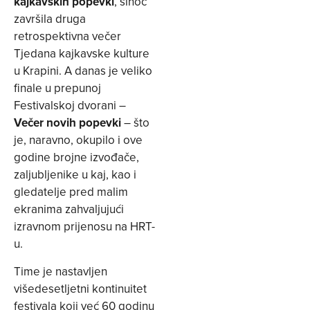
kajkavskih popevki
, sinoć
završila druga
retrospektivna večer
Tjedana kajkavske kulture
u Krapini. A danas je veliko
finale u prepunoj
Festivalskoj dvorani –
Večer novih popevki
– što
je, naravno, okupilo i ove
godine brojne izvođače,
zaljubljenike u kaj, kao i
gledatelje pred malim
ekranima zahvaljujući
izravnom prijenosu na HRT-
u.
Time je nastavljen
višedesetljetni kontinuitet
festivala koji već 60 godinu