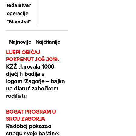
redarstvene
operacije
“Maestral"
Najnovije
Najčitanije
LIJEPI OBIČAJ
POKRENUT JOŠ 2019.
KZŽ darovala 1000
dječjih bodija s
logom ‘Zagorje – bajka
na dlanu’ zabočkom
rodilištu
BOGAT PROGRAM U
SRCU ZAGORJA
Radoboj pokazao
snagu svoje baštine: