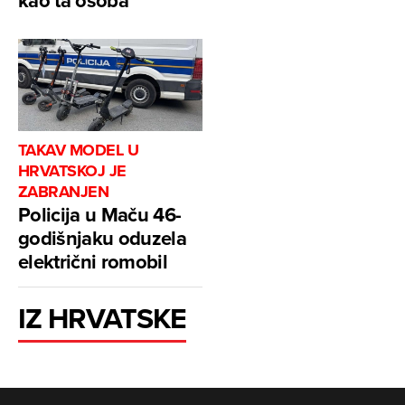
kao ta osoba
TAKAV MODEL U
HRVATSKOJ JE
ZABRANJEN
Policija u Maču 46-
godišnjaku oduzela
električni romobil
IZ HRVATSKE