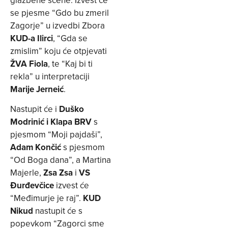
glazbene scene. Izvest će
se pjesme “Gdo bu zmeril
Zagorje” u izvedbi Zbora
KUD-a Ilirci
, “Gda se
zmislim” koju će otpjevati
ŽVA Fiola
, te “Kaj bi ti
rekla” u interpretaciji
Marije Jerneić
.
Nastupit će i
Duško
Modrinić i Klapa BRV
s
pjesmom “Moji pajdaši”,
Adam Končić
s pjesmom
“Od Boga dana”, a Martina
Majerle,
Zsa Zsa
i
VS
Đurđevčice
izvest će
“Međimurje je raj”.
KUD
Nikud
nastupit će s
popevkom “Zagorci sme