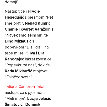
domaji”.
Nastupit će i
Hrvoje
Hegedušić
s pjesmom “Pet
sme brati”,
Nenad Kumrić
Charlie i Kvartet Varaždin
s
“Navek smo žejni mi”, te
Dino Miklaužić
s
popevkom “Diši, diši…na
tebe mi se…”.
Iva i Ella
Ranogajec
Inkret izvest će
“Popevku za nas”, dok će
Karla Miklaužić
otpjevati
“Falačec sveta”.
Tatiana Cameron Tajči
nastupit će s pjesmom
“Mati moja”,
Lucija Jelušić
Šimatović i Dominik