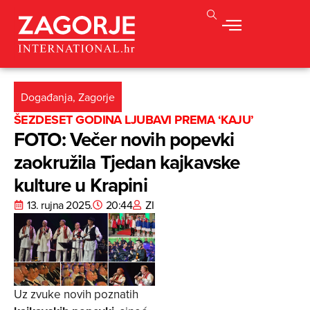
Događanja
,
Zagorje
ŠEZDESET GODINA LJUBAVI PREMA ‘KAJU’
FOTO: Večer novih popevki
zaokružila Tjedan kajkavske
kulture u Krapini
13. rujna 2025.
20:44
ZI
Uz zvuke novih poznatih