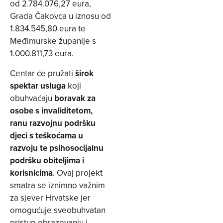
od 2.784.076,27 eura,
Grada Čakovca u iznosu od
1.834.545,80 eura te
Međimurske županije s
1.000.811,73 eura.
Centar će pružati
širok
spektar usluga
koji
obuhvaćaju
boravak za
osobe s invaliditetom,
ranu razvojnu podršku
djeci s teškoćama u
razvoju te psihosocijalnu
podršku obiteljima i
korisnicima
. Ovaj projekt
smatra se iznimno važnim
za sjever Hrvatske jer
omogućuje sveobuhvatan
pristup obrazovanju i