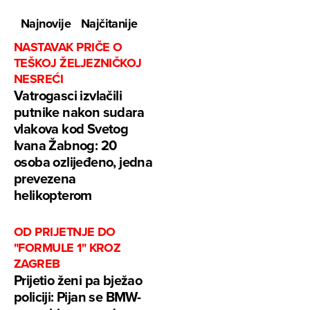
Najnovije
Najčitanije
NASTAVAK PRIČE O
TEŠKOJ ŽELJEZNIČKOJ
NESREĆI
Vatrogasci izvlačili
putnike nakon sudara
vlakova kod Svetog
Ivana Žabnog: 20
osoba ozlijeđeno, jedna
prevezena
helikopterom
OD PRIJETNJE DO
"FORMULE 1" KROZ
ZAGREB
Prijetio ženi pa bježao
policiji: Pijan se BMW-