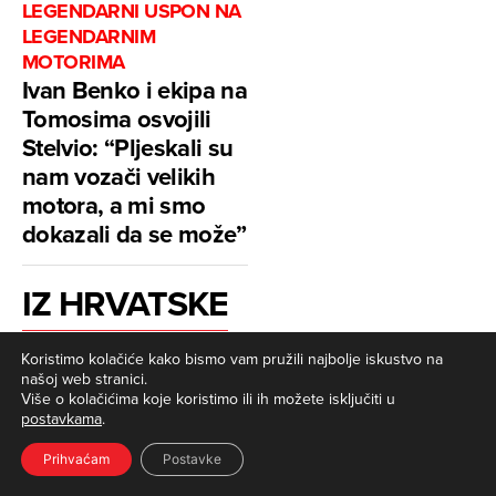
LEGENDARNI USPON NA
LEGENDARNIM
MOTORIMA
Ivan Benko i ekipa na
Tomosima osvojili
Stelvio: “Pljeskali su
nam vozači velikih
motora, a mi smo
dokazali da se može”
IZ HRVATSKE
Koristimo kolačiće kako bismo vam pružili najbolje iskustvo na
našoj web stranici.
Više o kolačićima koje koristimo ili ih možete isključiti u
postavkama
.
PRATITE NAS:
Prihvaćam
Postavke