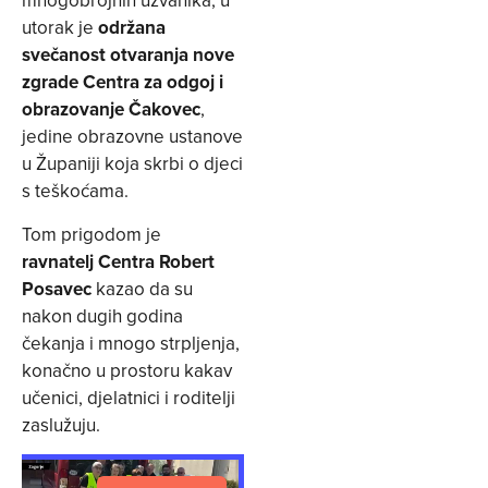
mnogobrojnih uzvanika, u
utorak je
održana
svečanost otvaranja nove
zgrade Centra za odgoj i
obrazovanje Čakovec
,
jedine obrazovne ustanove
u Županiji koja skrbi o djeci
s teškoćama.
Tom prigodom je
ravnatelj Centra Robert
Posavec
kazao da su
nakon dugih godina
čekanja i mnogo strpljenja,
konačno u prostoru kakav
učenici, djelatnici i roditelji
zaslužuju.