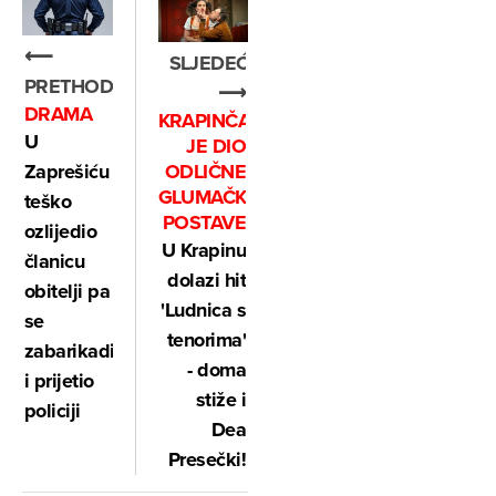
⟵
SLJEDEĆE
PRETHODNO
⟶
DRAMA
KRAPINČANKA
U
JE DIO
ODLIČNE
Zaprešiću
GLUMAČKE
teško
POSTAVE
ozlijedio
U Krapinu
članicu
dolazi hit
obitelji pa
'Ludnica s
se
tenorima'
zabarikadirao
- doma
i prijetio
stiže i
policiji
Dea
Presečki!