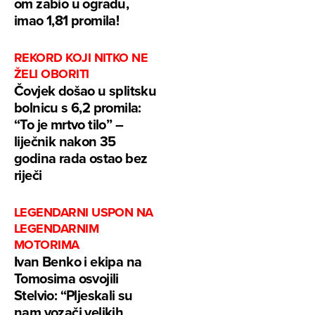
om zabio u ogradu,
imao 1,81 promila!
REKORD KOJI NITKO NE
ŽELI OBORITI
Čovjek došao u splitsku
bolnicu s 6,2 promila:
“To je mrtvo tilo” –
liječnik nakon 35
godina rada ostao bez
riječi
LEGENDARNI USPON NA
LEGENDARNIM
MOTORIMA
Ivan Benko i ekipa na
Tomosima osvojili
Stelvio: “Pljeskali su
nam vozači velikih