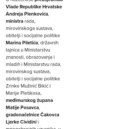
Vlade Republike Hrvatske
Andreja Plenkovića
,
ministra
rada,
mirovinskoga sustava,
obitelji i socijalne politike
Marina Piletića
, državnih
tajnica u Ministarstvu
znanosti, obrazovanja i
mladih i Ministarstvu rada,
mirovinskog sustava,
obitelji i socijalne politike
Zrinke Mužinić Bikić i
Marije Pletikosa,
međimurskog župana
Matije Posavca
,
gradonačelnice Čakovca
Ljerke Cividini
i