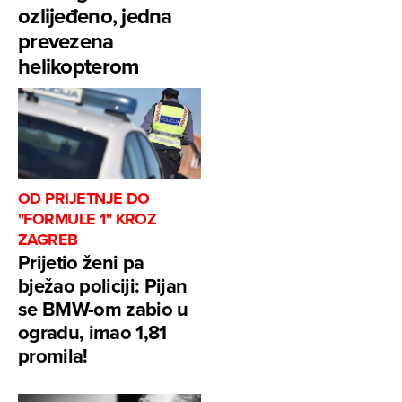
ozlijeđeno, jedna
prevezena
helikopterom
OD PRIJETNJE DO
"FORMULE 1" KROZ
ZAGREB
Prijetio ženi pa
bježao policiji: Pijan
se BMW-om zabio u
ogradu, imao 1,81
promila!