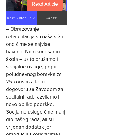
Read Article
Next video in 1
Cancel
– Obrazovanje i
rehabilitacija su naša srž i
ono čime se najviše
bavimo. No nismo samo
škola – uz to pružamo i
socijalne usluge, poput
poludnevnog boravka za
25 korisnika te, u
dogovoru sa Zavodom za
socijalni rad, razvijamo i
nove oblike podrške.
Socijalne usluge čine manji
dio našeg rada, ali su
vrijedan dodatak jer
omogućuju korisnicima i