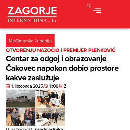
Međimurska županija
OTVORENJU NAZOČIO I PREMIJER PLENKOVIĆ
Centar za odgoj i obrazovanje
Čakovec napokon dobio prostore
kakve zaslužuje
1. listopada 2025.
11:08
ZI
U nazočnosti
predsjednika