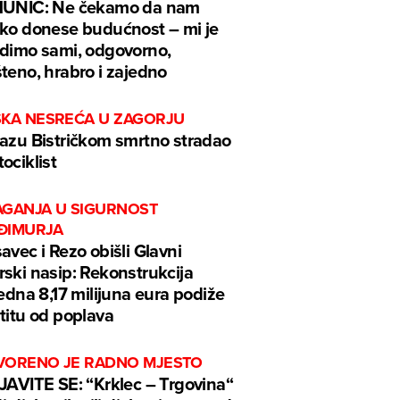
MUNIĆ: Ne čekamo da nam
ko donese budućnost – mi je
dimo sami, odgovorno,
teno, hrabro i zajedno
ŠKA NESREĆA U ZAGORJU
azu Bistričkom smrtno stradao
ociklist
AGANJA U SIGURNOST
ĐIMURJA
avec i Rezo obišli Glavni
ski nasip: Rekonstrukcija
jedna 8,17 milijuna eura podiže
titu od poplava
VORENO JE RADNO MJESTO
JAVITE SE: “Krklec – Trgovina“