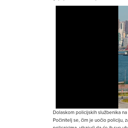
Dolaskom policijskih službenika n
Počinitelj se, čim je uočio policiju, 
policajcima, vikajući da će ih sve ubi