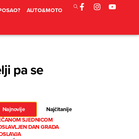
 POSAO?
AUTO&MOTO
lji pa se
Najnovije
Najčitanije
EČANOM SJEDNICOM
OSLAVLJEN DAN GRADA
OSLAVJA