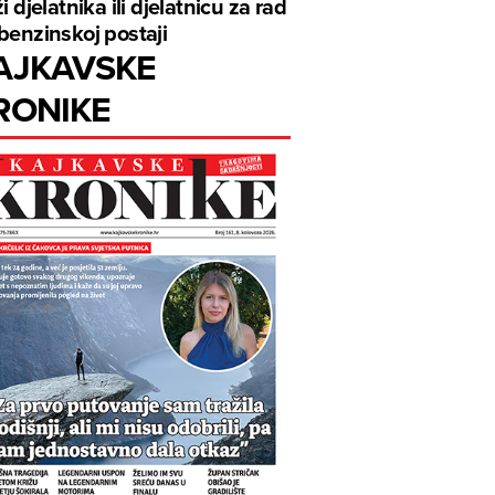
ži djelatnika ili djelatnicu za rad
benzinskoj postaji
AJKAVSKE
RONIKE