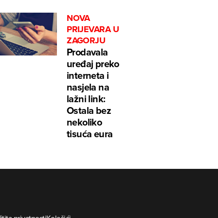
NOVA
PRIJEVARA U
ZAGORJU
Prodavala
uređaj preko
interneta i
nasjela na
lažni link:
Ostala bez
nekoliko
tisuća eura