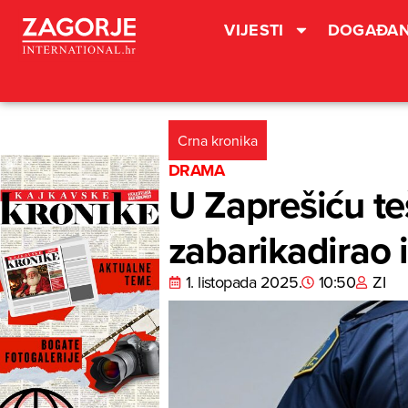
VIJESTI
DOGAĐAN
Crna kronika
DRAMA
U Zaprešiću teš
zabarikadirao i 
1. listopada 2025.
10:50
ZI