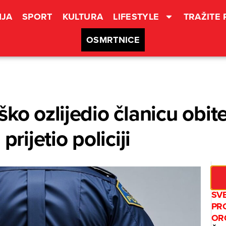
JA
SPORT
KULTURA
LIFESTYLE
TRAŽITE
OSMRTNICE
ko ozlijedio članicu obite
prijetio policiji
SV
PR
OR