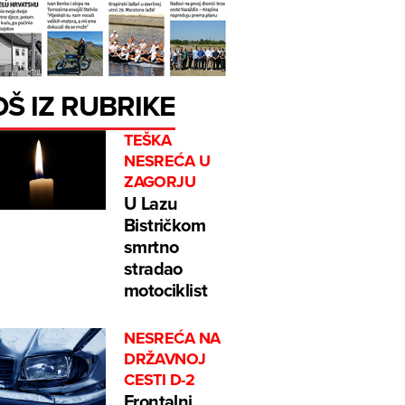
OŠ IZ RUBRIKE
TEŠKA
NESREĆA U
ZAGORJU
U Lazu
Bistričkom
smrtno
stradao
motociklist
NESREĆA NA
DRŽAVNOJ
CESTI D-2
Frontalni