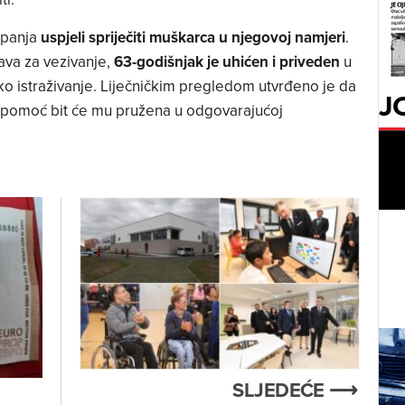
upanja
uspjeli spriječiti muškarca u njegovoj namjeri
.
ava za vezivanje,
63-godišnjak je uhićen i priveden
u
čko istraživanje. Liječničkim pregledom utvrđeno je da
J
ka pomoć bit će mu pružena u odgovarajućoj
SLJEDEĆE ⟶