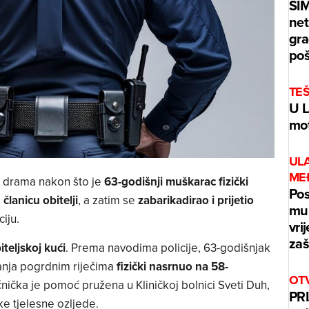
ŠI
net
gra
poš
TE
U L
mot
UL
ME
a drama nakon što je
63-godišnji muškarac fizički
Pos
članicu obitelji
, a zatim se
zabarikadirao i prijetio
mur
ciju.
vri
zaš
teljskoj kući
. Prema navodima policije, 63-godišnjak
anja pogrdnim riječima
fizički nasrnuo na 58-
OT
ečnička je pomoć pružena u Kliničkoj bolnici Sveti Duh,
PRI
ke tjelesne ozljede.