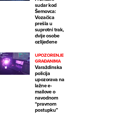
sudar kod
Šemovca:
Vozačica
prešla u
suprotni trak,
dvije osobe
ozlijeđene
UPOZORENJE
GRAĐANIMA
Varaždinska
policija
upozorava na
lažne e-
mailove o
navodnom
“pravnom
postupku”