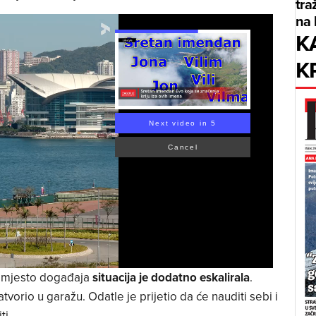
tra
na 
K
K
Next video in 4
Cancel
a mjesto događaja
situacija je dodatno eskalirala
.
zatvorio u garažu. Odatle je prijetio da će nauditi sebi i
ti.