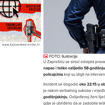
FOTO: Ilustracija
U Zaprešiću se sinoć odvijala prav
napao i teško ozlijedio 58-godišnju 
policajcima
koji su stigli na interven
Incident se dogodio
oko 22:15 u obi
je nakon verbalnog sukoba i vrijeđ
godišnjakinju
. Ozlijeđenoj ženi lij
gdje je utvrđeno da je zadobila teš