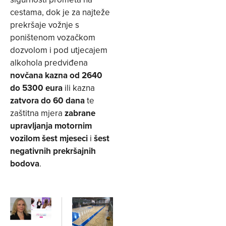
cestama, dok je za najteže
prekršaje vožnje s
poništenom vozačkom
dozvolom i pod utjecajem
alkohola predviđena
novčana kazna od 2640
do 5300 eura
ili kazna
zatvora do 60 dana
te
zaštitna mjera
zabrane
upravljanja motornim
vozilom šest mjeseci
i
šest
negativnih prekršajnih
bodova
.