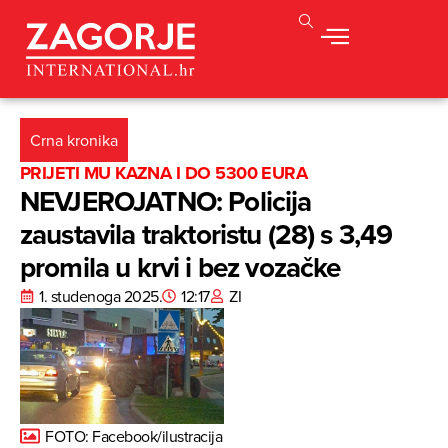
Crna kronika
PRIJETI MU KAZNA I DO 5300 EURA
NEVJEROJATNO: Policija
zaustavila traktoristu (28) s 3,49
promila u krvi i bez vozačke
1. studenoga 2025.
12:17
ZI
FOTO: Facebook/ilustracija