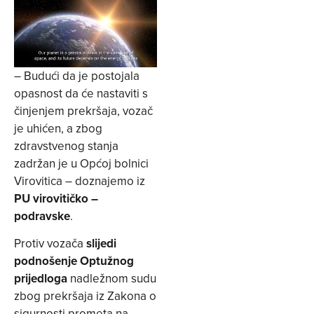
– Budući da je postojala
opasnost da će nastaviti s
činjenjem prekršaja, vozač
je uhićen, a zbog
zdravstvenog stanja
zadržan je u Općoj bolnici
Virovitica – doznajemo iz
PU virovitičko –
podravske
.
Protiv vozača
slijedi
podnošenje Optužnog
prijedloga
nadležnom sudu
zbog prekršaja iz Zakona o
sigurnosti prometa na