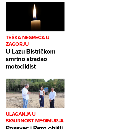
TEŠKA NESREĆA U
ZAGORJU
U Lazu Bistričkom
smrtno stradao
motociklist
ULAGANJA U
SIGURNOST MEĐIMURJA
Posavec i Rezo obišli