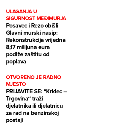
ULAGANJA U
SIGURNOST MEĐIMURJA
Posavec i Rezo obišli
Glavni murski nasip:
Rekonstrukcija vrijedna
8,17 milijuna eura
podiže zaštitu od
poplava
OTVORENO JE RADNO
MJESTO
PRIJAVITE SE: “Krklec –
Trgovina“ traži
djelatnika ili djelatnicu
za rad na benzinskoj
postaji