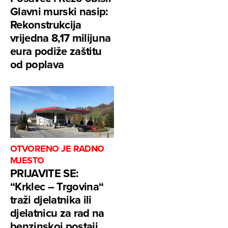
Glavni murski nasip:
Rekonstrukcija
vrijedna 8,17 milijuna
eura podiže zaštitu
od poplava
OTVORENO JE RADNO
MJESTO
PRIJAVITE SE:
“Krklec – Trgovina“
traži djelatnika ili
djelatnicu za rad na
benzinskoj postaji