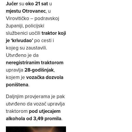
Jučer
su
oko 21 sat
u
mjestu Otrovanec
, u
Virovitičko – podravskoj
županiji, policijski
službenici uočili
traktor koji
je ‘krivudao’
po cesti i
kojeg su zaustavili.
Utvrđeno je da
neregistriranim traktorom
upravlja
28-godišnjak
,
kojem je
vozačka dozvola
poništena
.
Daljnjim provjerama je pak
utvrđeno da vozač upravlja
traktorom
pod utjecajem
alkohola od 3,49 promila
.