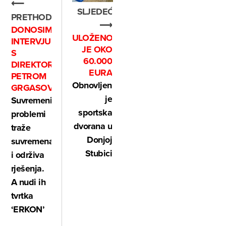
⟵
SLJEDEĆE
PRETHODNO
⟶
DONOSIMO
ULOŽENO
INTERVJU
JE OKO
S
60.000
DIREKTORICOM
EURA
PETROM
Obnovljena
GRGASOVIĆ
je
Suvremeni
sportska
problemi
dvorana u
traže
Donjoj
suvremena
Stubici
i održiva
rješenja.
A nudi ih
tvrtka
‘ERKON’