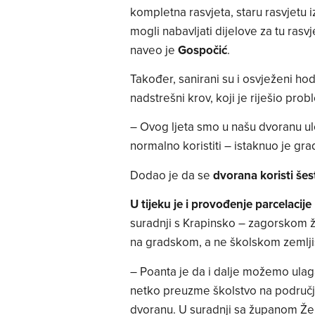
kompletna rasvjeta, staru rasvjetu i
mogli nabavljati dijelove za tu ra
naveo je
Gospočić
.
Također, sanirani su i osvježeni hodn
nadstrešni krov, koji je riješio pro
– Ovog ljeta smo u našu dvoranu ul
normalno koristiti – istaknuo je gr
Dodao je da se
dvorana koristi šes
U tijeku je i provođenje parcelacije
suradnji s Krapinsko – zagorskom 
na gradskom, a ne školskom zemlji
– Poanta je da i dalje možemo ulag
netko preuzme školstvo na području
dvoranu. U suradnji sa županom Že