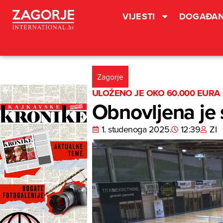
VIJESTI
DOGAĐAN
Zagorje
ULOŽENO JE OKO 60.000 EURA
Obnovljena je 
1. studenoga 2025.
12:39
ZI