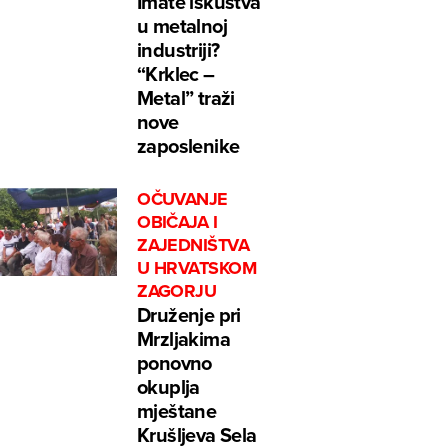
Imate iskustva
u metalnoj
industriji?
“Krklec –
Metal” traži
nove
zaposlenike
OČUVANJE
OBIČAJA I
ZAJEDNIŠTVA
U HRVATSKOM
ZAGORJU
Druženje pri
Mrzljakima
ponovno
okuplja
mještane
Krušljeva Sela