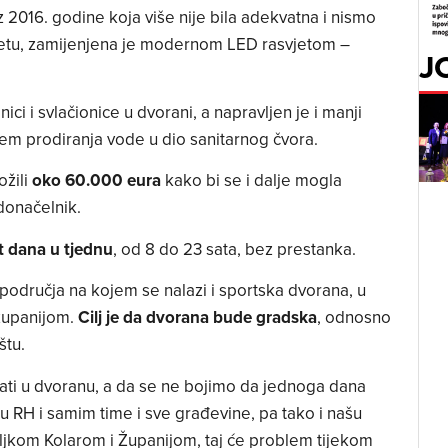
z 2016. godine koja više nije bila adekvatna i nismo
svjetu, zamijenjena je modernom LED rasvjetom –
J
ici i svlačionice u dvorani, a napravljen je i manji
blem prodiranja vode u dio sanitarnog čvora.
ožili
oko 60.000 eura
kako bi se i dalje mogla
adonačelnik.
t dana u tjednu
, od 8 do 23 sata, bez prestanka.
područja na kojem se nalazi i sportska dvorana, u
županijom.
Cilj je da dvorana bude gradska
, odnosno
štu.
ati u dvoranu, a da se ne bojimo da jednoga dana
 RH i samim time i sve građevine, pa tako i našu
ljkom Kolarom i Županijom, taj će problem tijekom