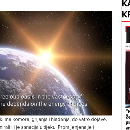
K
K
lima komora, grijanja i hlađenja, do vatro dojave.
rali ili je sanacija u tijeku. Promijenjena je i