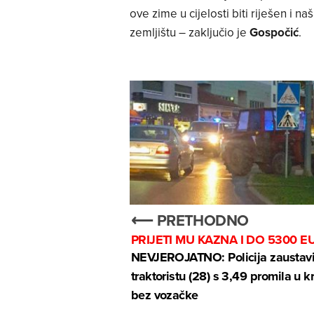
ove zime u cijelosti biti riješen i 
zemljištu – zaključio je
Gospočić
.
⟵ PRETHODNO
PRIJETI MU KAZNA I DO 5300 E
NEVJEROJATNO: Policija zaustavi
traktoristu (28) s 3,49 promila u kr
bez vozačke