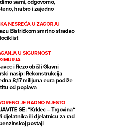
dimo sami, odgovorno,
teno, hrabro i zajedno
ŠKA NESREĆA U ZAGORJU
azu Bistričkom smrtno stradao
ociklist
AGANJA U SIGURNOST
ĐIMURJA
avec i Rezo obišli Glavni
ski nasip: Rekonstrukcija
jedna 8,17 milijuna eura podiže
titu od poplava
VORENO JE RADNO MJESTO
JAVITE SE: “Krklec – Trgovina“
ži djelatnika ili djelatnicu za rad
benzinskoj postaji