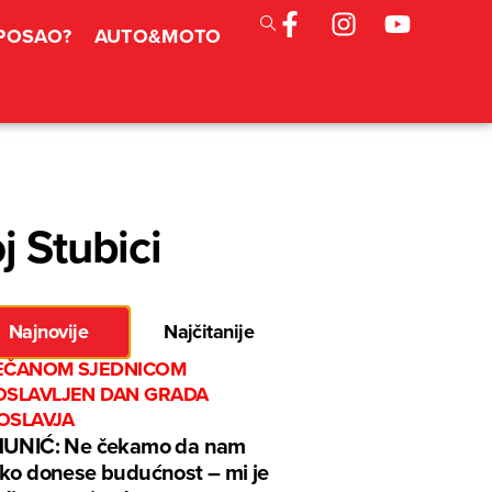
 POSAO?
AUTO&MOTO
j Stubici
Najnovije
Najčitanije
EČANOM SJEDNICOM
OSLAVLJEN DAN GRADA
OSLAVJA
MUNIĆ: Ne čekamo da nam
ko donese budućnost – mi je