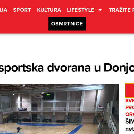
JA
SPORT
KULTURA
LIFESTYLE
TRAŽITE
OSMRTNICE
sportska dvorana u Donjo
SV
PR
OR
ŠI
net