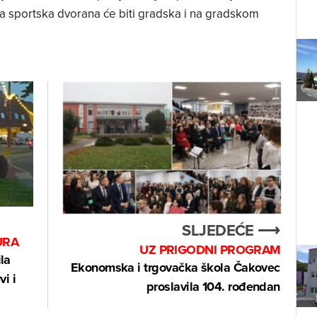
naša sportska dvorana će biti gradska i na gradskom
SLJEDEĆE ⟶
URA
UZ PRIGODNI PROGRAM
la
Ekonomska i trgovačka škola Čakovec
vi i
proslavila 104. rođendan