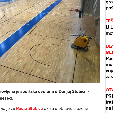
gra
poš
TE
U L
mot
UL
ME
Pos
mur
vri
zaš
OT
ovljena je sportska dvorana u Donjoj Stubici
, a
PRI
mjeseci.
tra
na 
ao je za
Radio Stubicu
da su u obnovu uložena