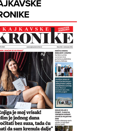
AJKAVSKE
RONIKE