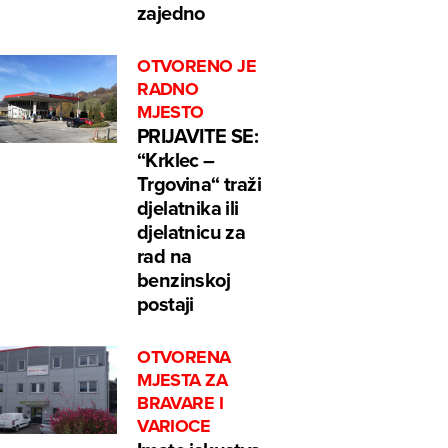
zajedno
OTVORENO JE
RADNO
MJESTO
PRIJAVITE SE:
“Krklec –
Trgovina“ traži
djelatnika ili
djelatnicu za
rad na
benzinskoj
postaji
OTVORENA
MJESTA ZA
BRAVARE I
VARIOCE