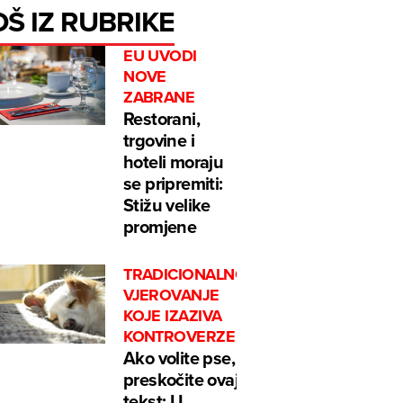
OŠ IZ RUBRIKE
EU UVODI
NOVE
ZABRANE
Restorani,
trgovine i
hoteli moraju
se pripremiti:
Stižu velike
promjene
TRADICIONALNO
VJEROVANJE
KOJE IZAZIVA
KONTROVERZE
Ako volite pse,
preskočite ovaj
tekst: U