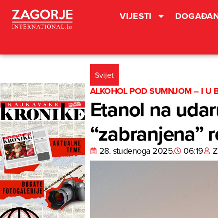
VIJESTI
DOGAĐAN
Svijet
ALKOHOL POD SUMNJOM – I U B
Etanol na udaru
“zabranjena” 
28. studenoga 2025.
06:19
Z