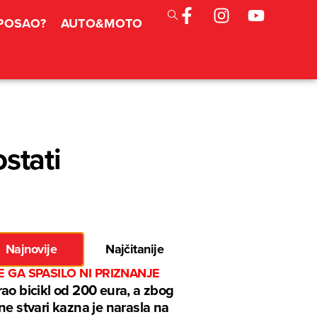
 POSAO?
AUTO&MOTO
ostati
Najnovije
Najčitanije
E GA SPASILO NI PRIZNANJE
ao bicikl od 200 eura, a zbog
ne stvari kazna je narasla na