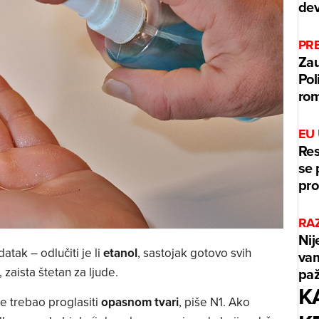
dev
PR
Zau
Pol
rom
EU
Res
se 
pr
RAZ
Nij
tak – odlučiti je li
etanol
, sastojak gotovo svih
vam
paž
, zaista štetan za ljude.
K
se trebao proglasiti
opasnom tvari
, piše N1. Ako