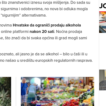
što znanstvenici iznesu svoja mišljenja. Do sada su
J
 sigurnima i odobrenima, no nova bi odluka mogla
 “sigurnijim“ alternativama.
anovima
Hrvatske da ograniči prodaju alkohola
 online platformi
nakon 20 sati
. Noćna prodaja
e, što znači da bi svaka općina ili grad mogli sami
poznato, ali jasno je da se alkohol – bilo u čaši ili u
vno našao u središtu europskih regulatornih rasprava.