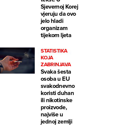
Sjevernoj Koreji
vjeruju da ovo
jelo hladi
organizam
tijekom ljeta
STATISTIKA
KOJA
ZABRINJAVA
Svaka šesta
osoba u EU
svakodnevno
koristi duhan
ili nikotinske
proizvode,
najviše u
jednoj zemlji