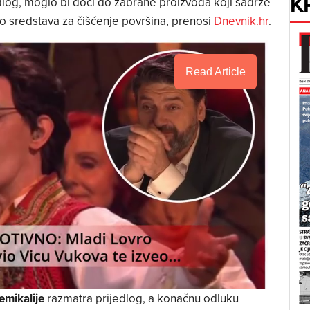
K
edlog, moglo bi doći do zabrane proizvoda koji sadrže
do sredstava za čišćenje površina, prenosi
Dnevnik.hr
.
Read Article
emikalije
razmatra prijedlog, a konačnu odluku