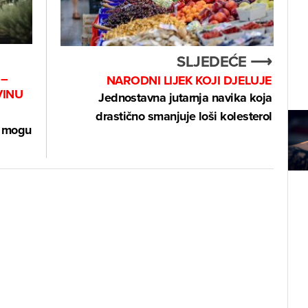
SLJEDEĆE ⟶
 –
NARODNI LIJEK KOJI DJELUJE
VINU
Jednostavna jutarnja navika koja
drastično smanjuje loši kolesterol
i mogu