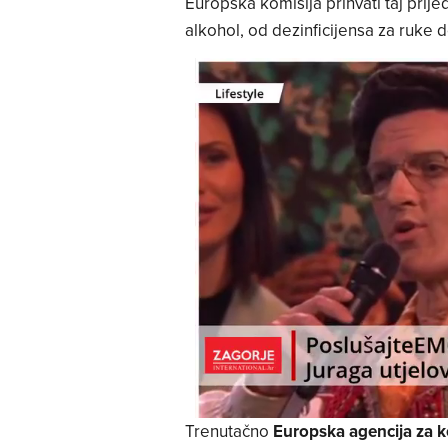
Europska komisija prihvati taj prij
alkohol, od dezinficijensa za ruke 
Trenutačno
Europska agencija za k