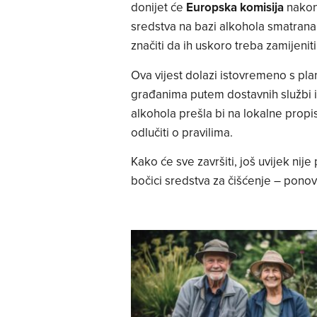
donijet će
Europska komisija
nakon 
sredstva na bazi alkohola smatrana
značiti da ih uskoro treba zamijeniti
Ova vijest dolazi istovremeno s pl
građanima putem dostavnih službi i
alkohola prešla bi na lokalne propis
odlučiti o pravilima.
Kako će sve završiti, još uvijek nije 
bočici sredstva za čišćenje – pono