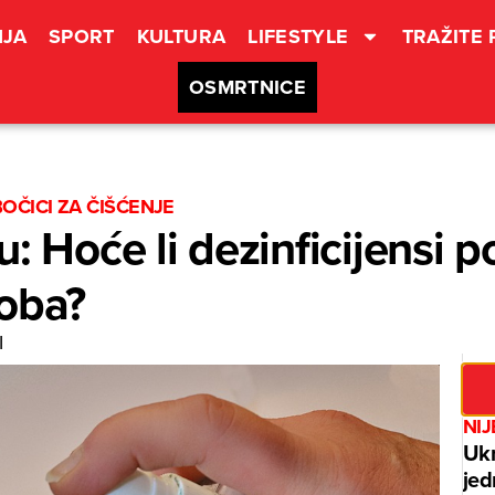
JA
SPORT
KULTURA
LIFESTYLE
TRAŽITE
OSMRTNICE
OČICI ZA ČIŠĆENJE
: Hoće li dezinficijensi p
roba?
I
NIJ
Ukr
jed