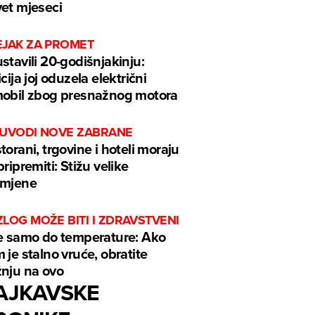
et mjeseci
EJAK ZA PROMET
stavili 20-godišnjakinju:
icija joj oduzela električni
obil zbog presnažnog motora
 UVODI NOVE ZABRANE
torani, trgovine i hoteli moraju
pripremiti: Stižu velike
omjene
LOG MOŽE BITI I ZDRAVSTVENI
e samo do temperature: Ako
 je stalno vruće, obratite
nju na ovo
AJKAVSKE