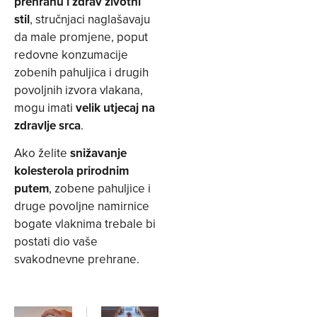
prehranu i zdrav životni
stil
, stručnjaci naglašavaju
da male promjene, poput
redovne konzumacije
zobenih pahuljica i drugih
povoljnih izvora vlakana,
mogu imati
velik utjecaj na
zdravlje srca
.
Ako želite
snižavanje
kolesterola prirodnim
putem
, zobene pahuljice i
druge povoljne namirnice
bogate vlaknima trebale bi
postati dio vaše
svakodnevne prehrane.