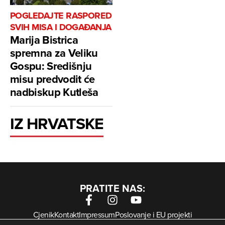
POGLEDAJTE RASPORED
SVIH MISA I DOGAĐANJA
Marija Bistrica
spremna za Veliku
Gospu: Središnju
misu predvodit će
nadbiskup Kutleša
IZ HRVATSKE
PRATITE NAS:
Cjenik
Kontakt
Impressum
Poslovanje i EU projekti