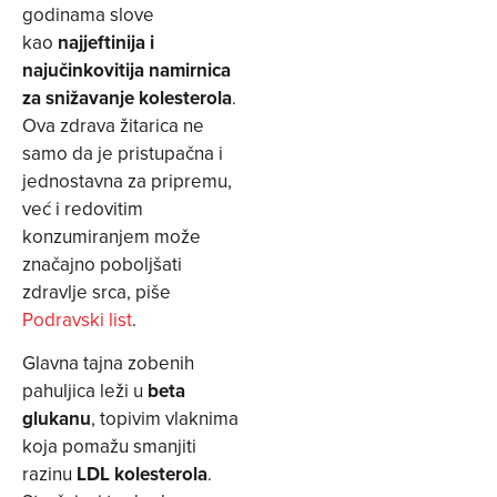
godinama slove
kao
najjeftinija i
najučinkovitija namirnica
za snižavanje kolesterola
.
Ova zdrava žitarica ne
samo da je pristupačna i
jednostavna za pripremu,
već i redovitim
konzumiranjem može
značajno poboljšati
zdravlje srca, piše
Podravski list
.
Glavna tajna zobenih
pahuljica leži u
beta
glukanu
, topivim vlaknima
koja pomažu smanjiti
razinu
LDL kolesterola
.