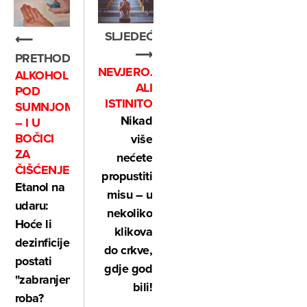
SLJEDEĆE
⟵
⟶
PRETHODNO
NEVJEROJATNO,
ALKOHOL
ALI
POD
ISTINITO
SUMNJOM
Nikad
– I U
BOČICI
više
ZA
nećete
ČIŠĆENJE
propustiti
Etanol na
misu – u
udaru:
nekoliko
Hoće li
klikova
dezinficijensi
do crkve,
postati
gdje god
"zabranjena"
bili!
roba?