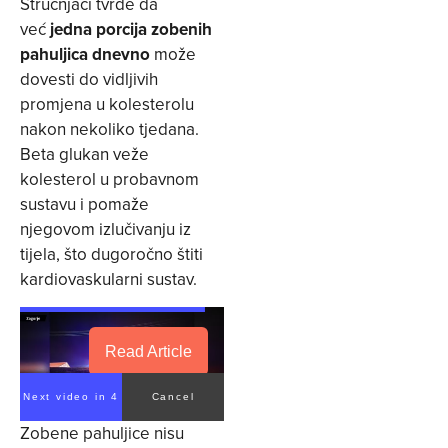
Stručnjaci tvrde da
već
jedna porcija zobenih
pahuljica dnevno
može
dovesti do vidljivih
promjena u kolesterolu
nakon nekoliko tjedana.
Beta glukan veže
kolesterol u probavnom
sustavu i pomaže
njegovom izlučivanju iz
tijela, što dugoročno štiti
kardiovaskularni sustav.
Read Article
Next video in 4
Cancel
Zobene pahuljice nisu