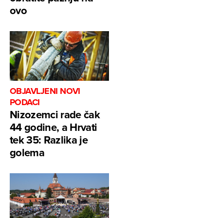
ovo
OBJAVLJENI NOVI
PODACI
Nizozemci rade čak
44 godine, a Hrvati
tek 35: Razlika je
golema