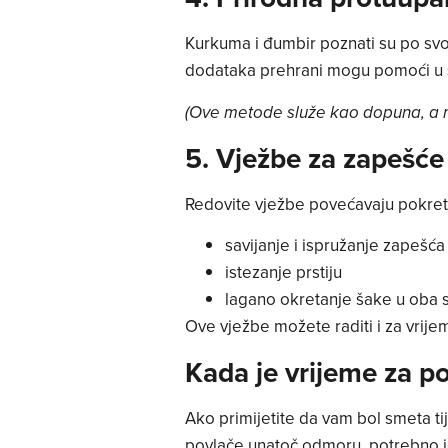
Kurkuma i đumbir poznati su po svoj
dodataka prehrani mogu pomoći u sm
(Ove metode služe kao dopuna, a n
5. Vježbe za zapešće 
Redovite vježbe povećavaju pokretlj
savijanje i ispružanje zapešća
istezanje prstiju
lagano okretanje šake u oba 
Ove vježbe možete raditi i za vrije
Kada je vrijeme za po
Ako primijetite da vam bol smeta tij
povlače unatoč odmoru, potrebno j