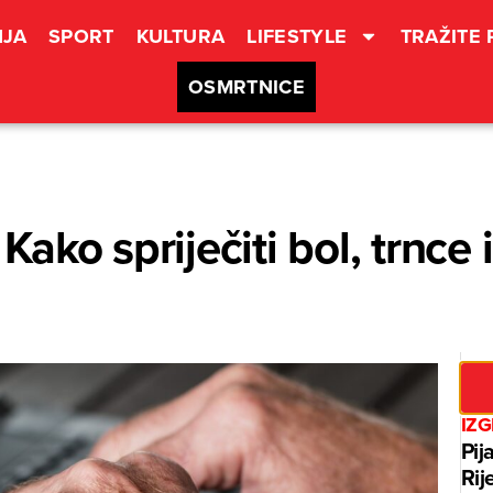
JA
SPORT
KULTURA
LIFESTYLE
TRAŽITE
OSMRTNICE
 Kako spriječiti bol, trnce
IZ
Pij
Rij