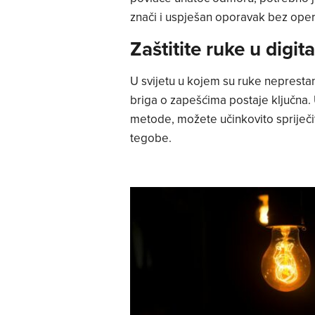
znači i uspješan oporavak bez oper
Zaštitite ruke u digi
U svijetu u kojem su ruke neprestan
briga o zapešćima postaje ključna.
metode, možete učinkovito spriječit
tegobe.