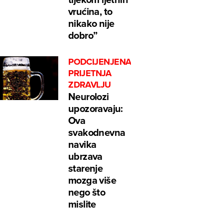
vrućina, to
nikako nije
dobro”
PODCIJENJENA
PRIJETNJA
ZDRAVLJU
Neurolozi
upozoravaju:
Ova
svakodnevna
navika
ubrzava
starenje
mozga više
nego što
mislite