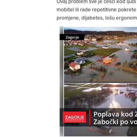
Ovaj problem sve je češći kod ljud
mobitel ili rade repetitivne pokret
promjene, dijabetes, lošu ergonomi