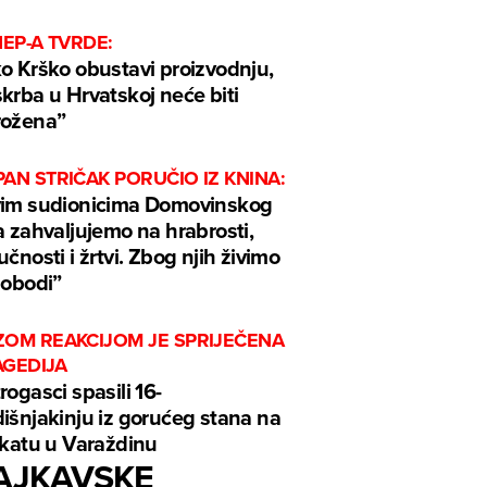
HEP-A TVRDE:
o Krško obustavi proizvodnju,
krba u Hrvatskoj neće biti
rožena”
AN STRIČAK PORUČIO IZ KNINA:
im sudionicima Domovinskog
a zahvaljujemo na hrabrosti,
učnosti i žrtvi. Zbog njih živimo
lobodi”
ZOM REAKCIJOM JE SPRIJEČENA
AGEDIJA
rogasci spasili 16-
išnjakinju iz gorućeg stana na
 katu u Varaždinu
AJKAVSKE