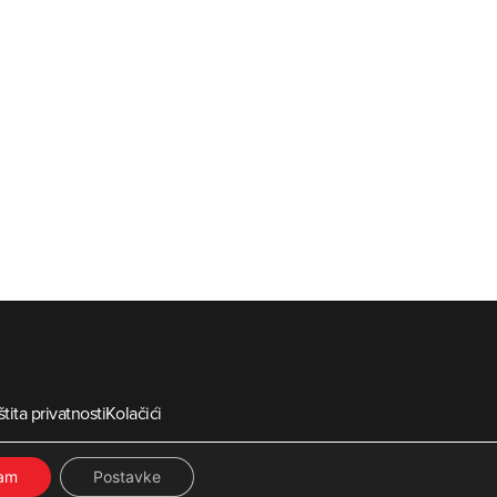
tita privatnosti
Kolačići
ia
ćam
Postavke