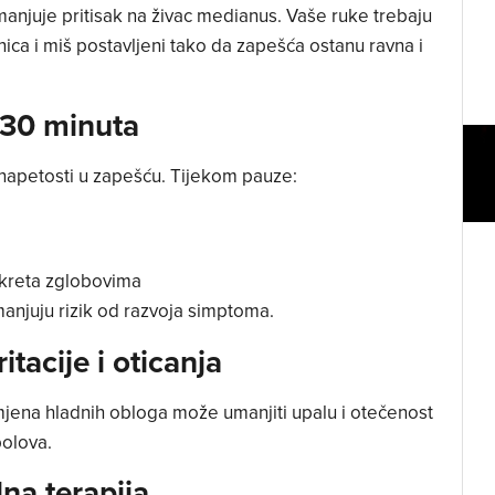
njuje pritisak na živac medianus. Vaše ruke trebaju
nica i miš postavljeni tako da zapešća ostanu ravna i
 30 minuta
apetosti u zapešću. Tijekom pauze:
okreta zglobovima
njuju rizik od razvoja simptoma.
itacije i oticanja
mjena hladnih obloga može umanjiti upalu i otečenost
olova.
na terapija