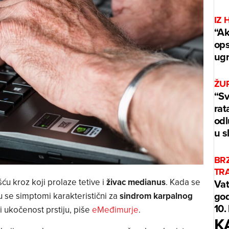
IZ 
“Ak
ops
ug
ŽUP
“Sv
rat
odl
u s
BR
TR
šću kroz koji prolaze tetive i
živac medianus
. Kada se
Vat
god
ju se simptomi karakteristični za
sindrom karpalnog
10.
 i ukočenost prstiju, piše
eMeđimurje
.
K