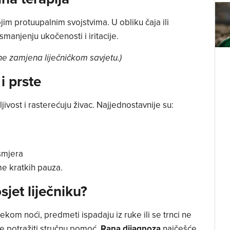
im protuupalnim svojstvima. U obliku čaja ili
anjenju ukočenosti i iritacije.
e zamjena liječničkom savjetu.)
i prste
ivost i rasterećuju živac. Najjednostavnije su:
smjera
me kratkih pauza.
sjet liječniku?
ekom noći, predmeti ispadaju iz ruke ili se trnci ne
e potražiti stručnu pomoć.
Rana dijagnoza
najčešće