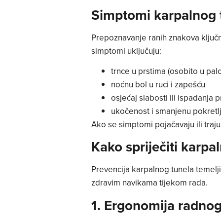
Simptomi karpalnog t
Prepoznavanje ranih znakova ključn
simptomi uključuju:
trnce u prstima (osobito u palc
noćnu bol u ruci i zapešću
osjećaj slabosti ili ispadanja
ukočenost i smanjenu pokretlji
Ako se simptomi pojačavaju ili traju
Kako spriječiti karpal
Prevencija karpalnog tunela temelji
zdravim navikama tijekom rada.
1. Ergonomija radnog