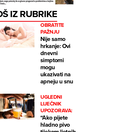
OŠ IZ RUBRIKE
OBRATITE
PAŽNJU
Nije samo
hrkanje: Ovi
dnevni
simptomi
mogu
ukazivati na
apneju u snu
UGLEDNI
LIJEČNIK
UPOZORAVA:
“Ako pijete
hladno pivo
tijekom ljetnih