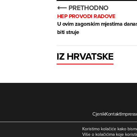
⟵ PRETHODNO
HEP PROVODI RADOVE
U ovim zagorskim mjestima dana
biti struje
IZ HRVATSKE
Cjenik
Kontakt
Impres
©
Koristimo kolačiće kako bismo
Više o kolačićima koje koristi