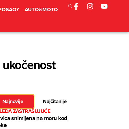
 POSAO?
AUTO&MOTO
 i ukočenost
Najnovije
Najčitanije
GLEDA ZASTRAŠUJUĆE
avica snimljena na moru kod
eke