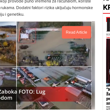
i koji provode puno vremena za računalom, koriste
K
e rukama. Dodatni faktori rizika uključuju hormonske
ju i genetiku.
Read Article