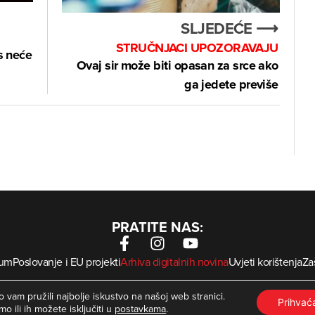
SLJEDEĆE ⟶
STRUČNJACI UPOZORAVAJU
s neće
Ovaj sir može biti opasan za srce ako
ga jedete previše
PRATITE NAS:
sum
Poslovanje i EU projekti
Arhiva digitalnih novina
Uvjeti korištenja
Zaš
krMed
 Zagorje International – Sva prava pridržana | Developed by
 vam pružili najbolje iskustvo na našoj web stranici.
Prihva
mo ili ih možete isključiti u
postavkama
.