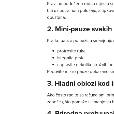
Pravilno podešeno radno mjesto sma
biti u neutralnom položaju, a tipkov
opuštena.
2. Mini-pauze svakih
Kratke pauze pomažu u smanjenju n
protresite ruke
istegnite prste
napravite nekoliko kružnih p
Redovite mikro-pauze dokazano sma
3. Hladni oblozi kod ir
Ako često radite za računalom, pri
zapešća, što pomaže u smanjenju b
4. Prirodna protuupal