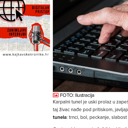
FOTO: Ilustracija
Karpalni tunel je uski prolaz u zape
taj živac nađe pod pritiskom, javlja
tunela
: trnci, bol, peckanje, slabost