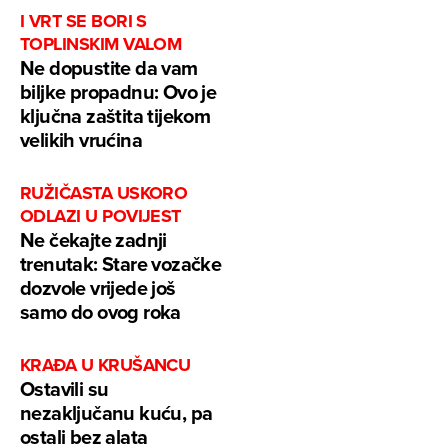
I VRT SE BORI S
TOPLINSKIM VALOM
Ne dopustite da vam
biljke propadnu: Ovo je
ključna zaštita tijekom
velikih vrućina
RUŽIČASTA USKORO
ODLAZI U POVIJEST
Ne čekajte zadnji
trenutak: Stare vozačke
dozvole vrijede još
samo do ovog roka
KRAĐA U KRUŠANCU
Ostavili su
nezaključanu kuću, pa
ostali bez alata