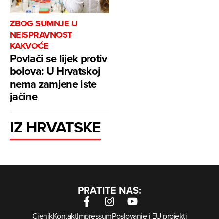
ZBOG SUMNJE U
NEISPRAVNOST
KAKVOĆE
Povlači se lijek protiv
bolova: U Hrvatskoj
nema zamjene iste
jačine
IZ HRVATSKE
PRATITE NAS:
Cjenik
Kontakt
Impressum
Poslovanje i EU projekti