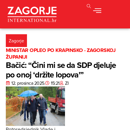
Zagorje
MINISTAR OPLEO PO KRAPINSKO - ZAGORSKOJ
ŽUPANIJI
Bačić: “Čini mi se da SDP djeluje
po onoj ‘držite lopova'”
12. prosinca 2025.
15:21
ZI
Potpredsjednik Vlade i