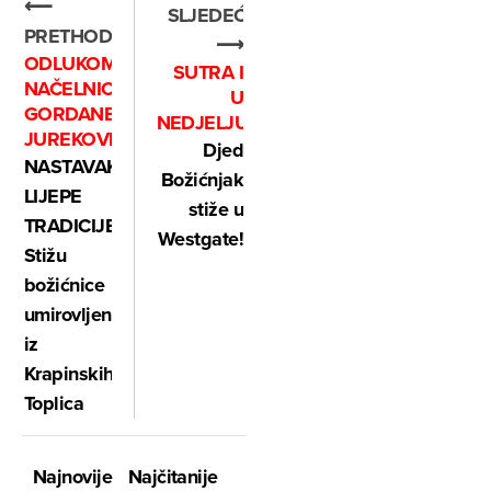
⟵
SLJEDEĆE
PRETHODNO
⟶
ODLUKOM
SUTRA I
NAČELNICE
U
GORDANE
NEDJELJU
JUREKOVIĆ
Djed
NASTAVAK
Božićnjak
LIJEPE
stiže u
TRADICIJE:
Westgate!
Stižu
božićnice
umirovljenicima
iz
Krapinskih
Toplica
Najnovije
Najčitanije