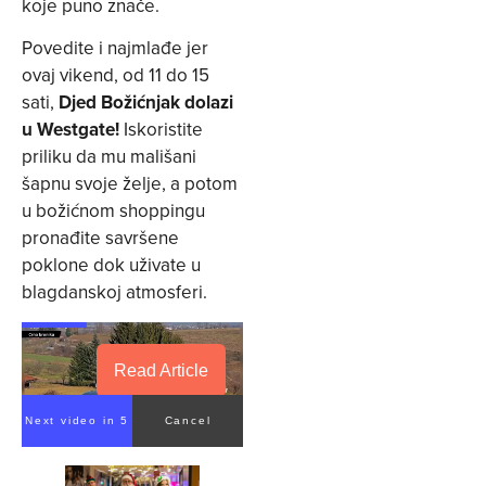
koje puno znače.
Povedite i najmlađe jer
ovaj vikend, od 11 do 15
sati,
Djed Božićnjak dolazi
u Westgate!
Iskoristite
priliku da mu mališani
šapnu svoje želje, a potom
u božićnom shoppingu
pronađite savršene
poklone dok uživate u
blagdanskoj atmosferi.
Read Article
Next video in 5
Cancel