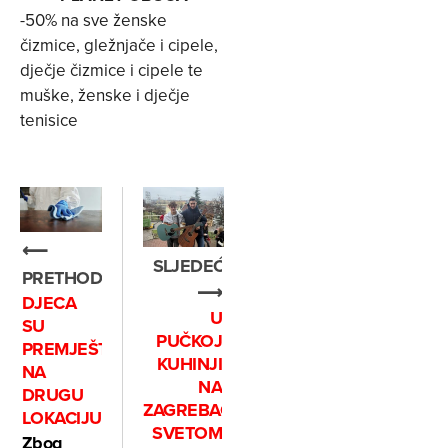
-50% na sve ženske
čizmice, gležnjače i cipele,
dječje čizmice i cipele te
muške, ženske i dječje
tenisice
⟵
SLJEDEĆE
PRETHODNO
⟶
DJECA
U
SU
PUČKOJ
PREMJEŠTENA
KUHINJI
NA
NA
DRUGU
ZAGREBAČKOM
LOKACIJU
SVETOM
Zbog