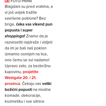
FOTO: Promo
Blagdani su pred vratima, a
vi još uvijek tražite
savršene poklone? Bez
brige,
čeka vas vikend pun
popusta i super
!
Znamo da je
shoppinga
razveseliti najdraže i vidjeti
da im je baš naš poklon
izmamio osmijeh na lice,
ono čemu se svi nadamo!
Upravo zato, za bezbrižnu
kupovinu,
posjetite
Westgate 20. i 21.
prosinca
. Čekaju vas
veliki
božićni popusti
na modne
komade, dekoracije,
kozmetiku i sve sitnice