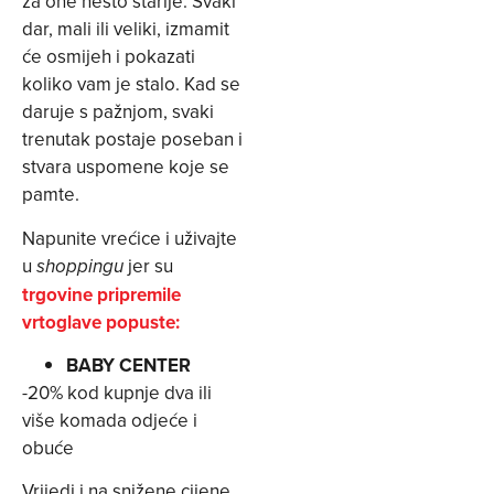
za one nešto starije. Svaki
dar, mali ili veliki, izmamit
će osmijeh i pokazati
koliko vam je stalo. Kad se
daruje s pažnjom, svaki
trenutak postaje poseban i
stvara uspomene koje se
pamte.
Napunite vrećice i uživajte
u
jer su
shoppingu
trgovine pripremile
vrtoglave popuste:
BABY CENTER
-20% kod kupnje dva ili
više komada odjeće i
obuće
Vrijedi i na snižene cijene