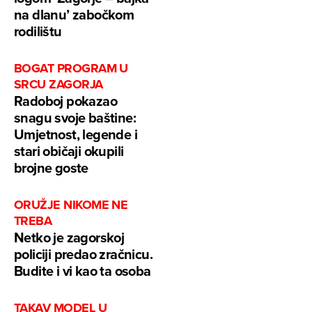
na dlanu’ zabočkom
rodilištu
BOGAT PROGRAM U
SRCU ZAGORJA
Radoboj pokazao
snagu svoje baštine:
Umjetnost, legende i
stari običaji okupili
brojne goste
ORUŽJE NIKOME NE
TREBA
Netko je zagorskoj
policiji predao zračnicu.
Budite i vi kao ta osoba
TAKAV MODEL U