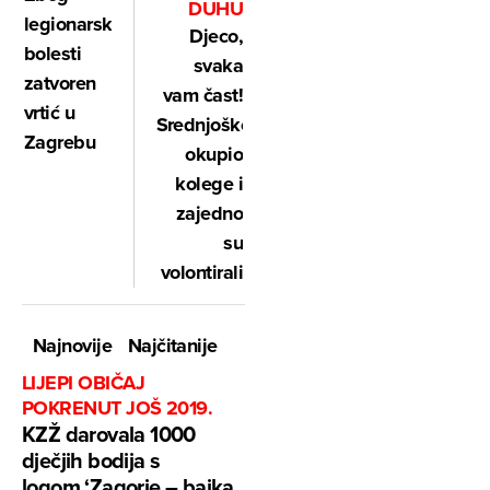
DUHU
legionarske
Djeco,
bolesti
svaka
zatvoren
vam čast!
vrtić u
Srednjoškolac
Zagrebu
okupio
kolege i
zajedno
su
volontirali
Najnovije
Najčitanije
LIJEPI OBIČAJ
POKRENUT JOŠ 2019.
KZŽ darovala 1000
dječjih bodija s
logom ‘Zagorje – bajka