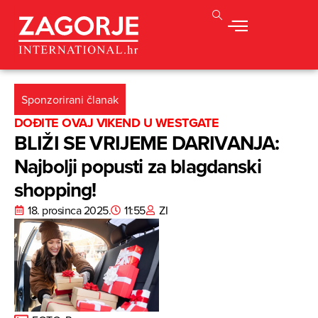
Sponzorirani članak
DOĐITE OVAJ VIKEND U WESTGATE
BLIŽI SE VRIJEME DARIVANJA:
Najbolji popusti za blagdanski
shopping!
18. prosinca 2025.
11:55
ZI