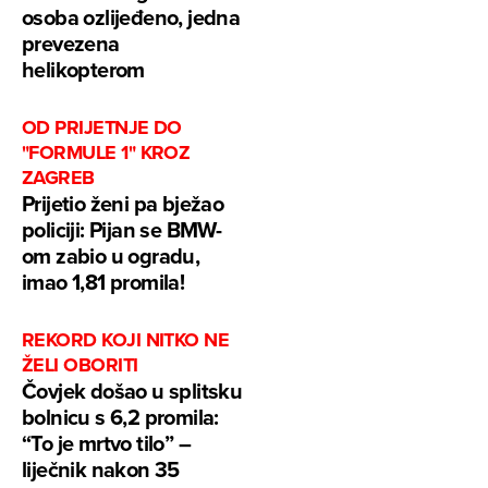
osoba ozlijeđeno, jedna
prevezena
helikopterom
OD PRIJETNJE DO
"FORMULE 1" KROZ
ZAGREB
Prijetio ženi pa bježao
policiji: Pijan se BMW-
om zabio u ogradu,
imao 1,81 promila!
REKORD KOJI NITKO NE
ŽELI OBORITI
Čovjek došao u splitsku
bolnicu s 6,2 promila:
“To je mrtvo tilo” –
liječnik nakon 35