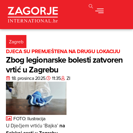
Zagreb
DJECA SU PREMJEŠTENA NA DRUGU LOKACIJU
Zbog legionarske bolesti zatvoren
vrtić u Zagrebu
18. prosinca 2025.
11:35
ZI
FOTO: Ilustracija
U Dječjem vrtiću ‘Bajka’
na