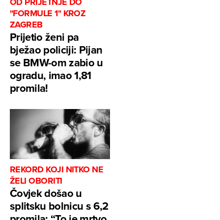
OD PRIJETNJE DO
"FORMULE 1" KROZ
ZAGREB
Prijetio ženi pa
bježao policiji: Pijan
se BMW-om zabio u
ogradu, imao 1,81
promila!
REKORD KOJI NITKO NE
ŽELI OBORITI
Čovjek došao u
splitsku bolnicu s 6,2
promila: “To je mrtvo