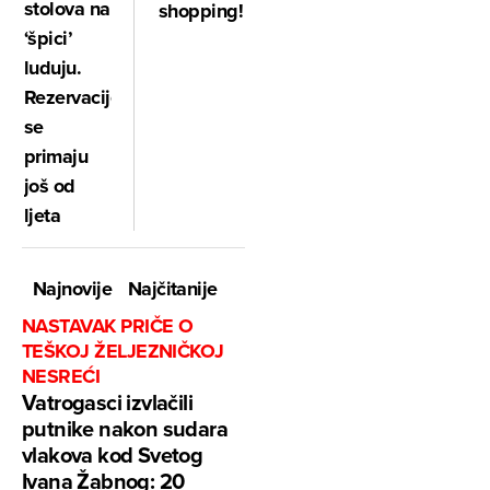
stolova na
shopping!
‘špici’
luduju.
Rezervacije
se
primaju
još od
ljeta
Najnovije
Najčitanije
NASTAVAK PRIČE O
TEŠKOJ ŽELJEZNIČKOJ
NESREĆI
Vatrogasci izvlačili
putnike nakon sudara
vlakova kod Svetog
Ivana Žabnog: 20