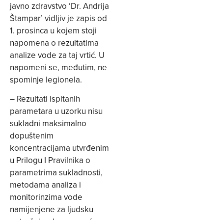
javno zdravstvo ‘Dr. Andrija
Štampar’ vidljiv je zapis od
1. prosinca u kojem stoji
napomena o rezultatima
analize vode za taj vrtić. U
napomeni se, međutim, ne
spominje legionela.
– Rezultati ispitanih
parametara u uzorku nisu
sukladni maksimalno
dopuštenim
koncentracijama utvrđenim
u Prilogu I Pravilnika o
parametrima sukladnosti,
metodama analiza i
monitorinzima vode
namijenjene za ljudsku