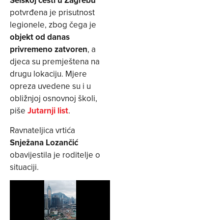
Selskoj cesti u Zagrebu
potvrđena je prisutnost
legionele, zbog čega je
objekt od danas
privremeno zatvoren
, a
djeca su premještena na
drugu lokaciju. Mjere
opreza uvedene su i u
obližnjoj osnovnoj školi,
piše
Jutarnji list
.
Ravnateljica vrtića
Snježana Lozančić
obavijestila je roditelje o
situaciji.