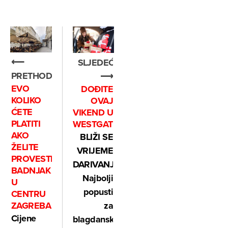
⟵
SLJEDEĆE
PRETHODNO
⟶
EVO
DOĐITE
KOLIKO
OVAJ
ĆETE
VIKEND U
PLATITI
WESTGATE
AKO
BLIŽI SE
ŽELITE
VRIJEME
PROVESTI
DARIVANJA:
BADNJAK
Najbolji
U
popusti
CENTRU
za
ZAGREBA
Cijene
blagdanski