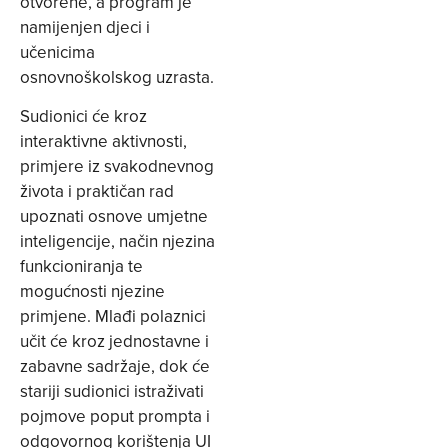
otvorene, a program je
namijenjen djeci i
učenicima
osnovnoškolskog uzrasta.
Sudionici će kroz
interaktivne aktivnosti,
primjere iz svakodnevnog
života i praktičan rad
upoznati osnove umjetne
inteligencije, način njezina
funkcioniranja te
mogućnosti njezine
primjene. Mlađi polaznici
učit će kroz jednostavne i
zabavne sadržaje, dok će
stariji sudionici istraživati
pojmove poput prompta i
odgovornog korištenja UI