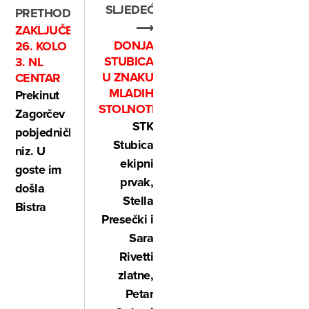
SLJEDEĆE
PRETHODNO
⟶
ZAKLJUČENO
DONJA
26. KOLO
STUBICA
3. NL
U ZNAKU
CENTAR
MLADIH
Prekinut
STOLNOTENISAČA
Zagorčev
STK
pobjednički
Stubica
niz. U
ekipni
goste im
prvak,
došla
Stella
Bistra
Presečki i
Sara
Rivetti
zlatne,
Petar