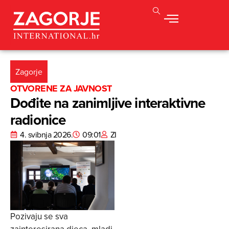
Zagorje
OTVORENE ZA JAVNOST
Dođite na zanimljive interaktivne
radionice
4. svibnja 2026.
09:01
ZI
Pozivaju se sva