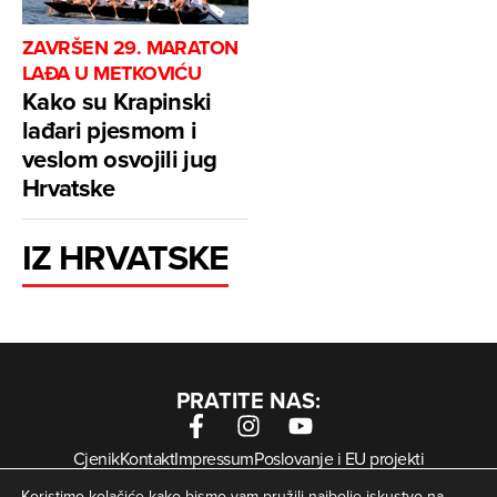
ZAVRŠEN 29. MARATON
LAĐA U METKOVIĆU
Kako su Krapinski
lađari pjesmom i
veslom osvojili jug
Hrvatske
IZ HRVATSKE
PRATITE NAS:
Cjenik
Kontakt
Impressum
Poslovanje i EU projekti
Arhiva digitalnih novina
Uvjeti korištenja
Zaštita privatnosti
Koristimo kolačiće kako bismo vam pružili najbolje iskustvo na