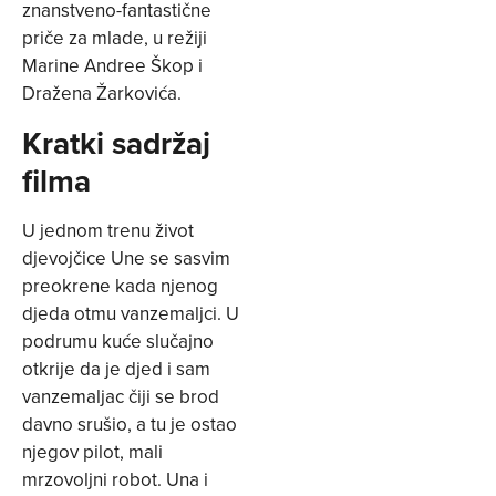
znanstveno-fantastične
priče za mlade, u režiji
Marine Andree Škop i
Dražena Žarkovića.
Kratki sadržaj
filma
U jednom trenu život
djevojčice Une se sasvim
preokrene kada njenog
djeda otmu vanzemaljci. U
podrumu kuće slučajno
otkrije da je djed i sam
vanzemaljac čiji se brod
davno srušio, a tu je ostao
njegov pilot, mali
mrzovoljni robot. Una i