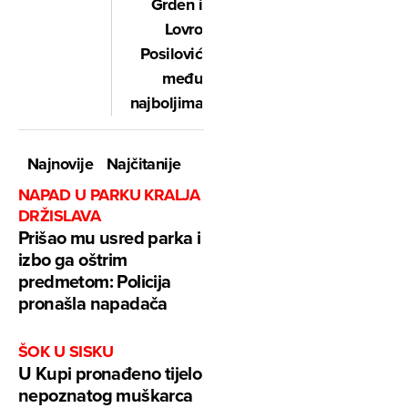
Grden i
Lovro
Posilović
među
najboljima
Najnovije
Najčitanije
NAPAD U PARKU KRALJA
DRŽISLAVA
Prišao mu usred parka i
izbo ga oštrim
predmetom: Policija
pronašla napadača
ŠOK U SISKU
U Kupi pronađeno tijelo
nepoznatog muškarca