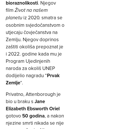
bioraznolikosti
. Njegov
film
Život na našem
iz 2020. smatra se
planetu
osobnim svjedočanstvom o
utjecaju čovječanstva na
Zemlju. Njegov doprinos
zaštiti okoliša prepoznat je
i 2022. godine kada mu je
Program Ujedinjenih
naroda za okoliš UNEP
dodijelio nagradu “
Prvak
Zemlje
“.
Privatno, Attenborough je
bio u braku s
Jane
Elizabeth Ebsworth Oriel
gotovo
50 godina
, a nakon
njezine smrti nikada se nije