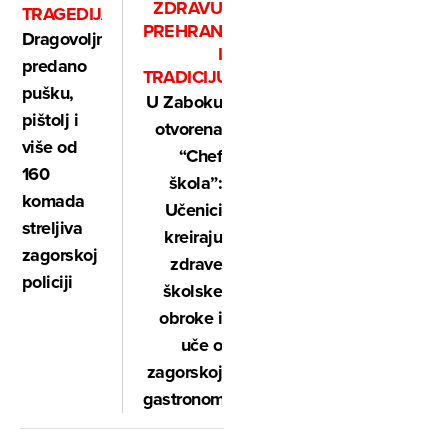
ZDRAVU
TRAGEDIJA“
PREHRANU
Dragovoljno
I
predano
TRADICIJU
pušku,
U Zaboku
pištolj i
otvorena
više od
“Chef
160
škola”:
komada
Učenici
streljiva
kreiraju
zagorskoj
zdrave
policiji
školske
obroke i
uče o
zagorskoj
gastronomiji