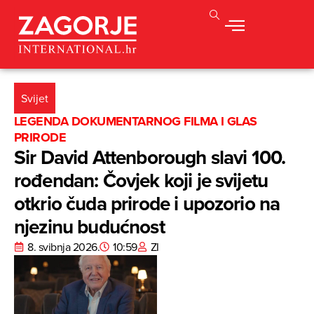
Svijet
LEGENDA DOKUMENTARNOG FILMA I GLAS
PRIRODE
Sir David Attenborough slavi 100.
rođendan: Čovjek koji je svijetu
otkrio čuda prirode i upozorio na
njezinu budućnost
8. svibnja 2026.
10:59
ZI