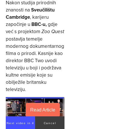
Nakon studija prirodnih
znanosti na
Sveučilištu
Cambridge
, karijeru
započinje u
BBC-u,
gdje
već s projektom
Zoo Quest
postavlja temelje
modernog dokumentarnog
filma o prirodi. Kasnije kao
direktor BBC Two uvodi
televiziju u boji i podržava
kultne emisije koje su
obilježile britansku
televiziju.
Read Article
Next video in 4
Cancel