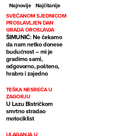
Najnovije
Najčitanije
SVEČANOM SJEDNICOM
PROSLAVLJEN DAN
GRADA OROSLAVJA
ŠIMUNIĆ: Ne čekamo
da nam netko donese
budućnost – mi je
gradimo sami,
odgovorno, pošteno,
hrabro i zajedno
TEŠKA NESREĆA U
ZAGORJU
U Lazu Bistričkom
smrtno stradao
motociklist
ULAGANJA U