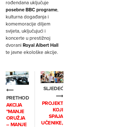
rođendana uključuje
posebne BBC programe
,
kulturna događanja i
komemoracije diljem
svijeta, uključujući i
koncerte u prestižnoj
dvorani
Royal Albert Hall
te javne ekološke akcije.
SLJEDEĆE
⟵
⟶
PRETHODNO
PROJEKT
AKCIJA
KOJI
"MANJE
SPAJA
ORUŽJA
UČENIKE,
– MANJE