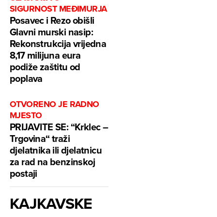
SIGURNOST MEĐIMURJA
Posavec i Rezo obišli
Glavni murski nasip:
Rekonstrukcija vrijedna
8,17 milijuna eura
podiže zaštitu od
poplava
OTVORENO JE RADNO
MJESTO
PRIJAVITE SE: “Krklec –
Trgovina“ traži
djelatnika ili djelatnicu
za rad na benzinskoj
postaji
KAJKAVSKE