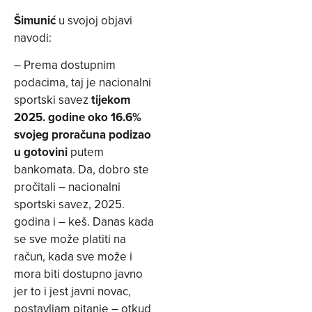
Šimunić
u svojoj objavi
navodi:
– Prema dostupnim
podacima, taj je nacionalni
sportski savez
tijekom
2025. godine oko 16.6%
svojeg proračuna podizao
u gotovini
putem
bankomata. Da, dobro ste
pročitali – nacionalni
sportski savez, 2025.
godina i – keš. Danas kada
se sve može platiti na
račun, kada sve može i
mora biti dostupno javno
jer to i jest javni novac,
postavljam pitanje – otkud