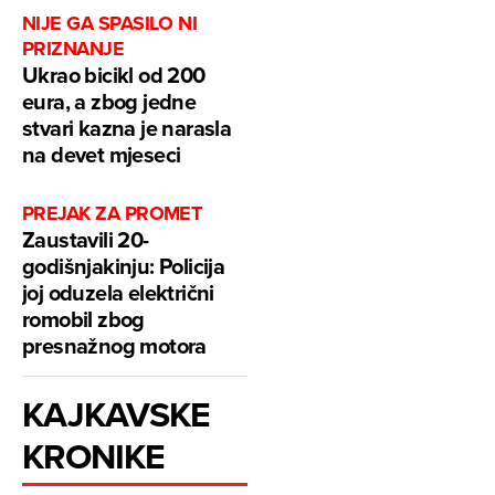
NIJE GA SPASILO NI
PRIZNANJE
Ukrao bicikl od 200
eura, a zbog jedne
stvari kazna je narasla
na devet mjeseci
PREJAK ZA PROMET
Zaustavili 20-
godišnjakinju: Policija
joj oduzela električni
romobil zbog
presnažnog motora
KAJKAVSKE
KRONIKE