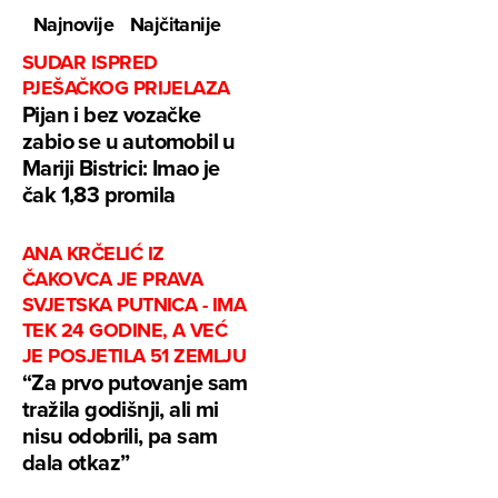
Najnovije
Najčitanije
SUDAR ISPRED
PJEŠAČKOG PRIJELAZA
Pijan i bez vozačke
zabio se u automobil u
Mariji Bistrici: Imao je
čak 1,83 promila
ANA KRČELIĆ IZ
ČAKOVCA JE PRAVA
SVJETSKA PUTNICA - IMA
TEK 24 GODINE, A VEĆ
JE POSJETILA 51 ZEMLJU
“Za prvo putovanje sam
tražila godišnji, ali mi
nisu odobrili, pa sam
dala otkaz”