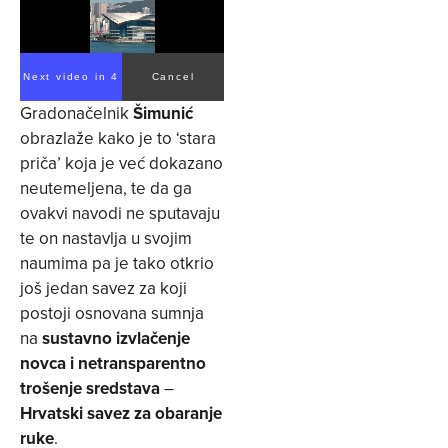
Next video in 4
Cancel
Gradonačelnik
Šimunić
obrazlaže kako je to ‘stara
priča’ koja je već dokazano
neutemeljena, te da ga
ovakvi navodi ne sputavaju
te on nastavlja u svojim
naumima pa je tako otkrio
još jedan savez za koji
postoji osnovana sumnja
na
sustavno izvlačenje
novca i netransparentno
trošenje sredstava
–
Hrvatski savez za obaranje
ruke
.