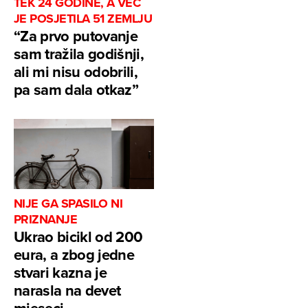
TEK 24 GODINE, A VEĆ
JE POSJETILA 51 ZEMLJU
“Za prvo putovanje
sam tražila godišnji,
ali mi nisu odobrili,
pa sam dala otkaz”
NIJE GA SPASILO NI
PRIZNANJE
Ukrao bicikl od 200
eura, a zbog jedne
stvari kazna je
narasla na devet