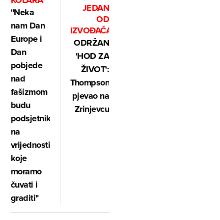
KOLARA
JEDAN
"Neka
OD
nam Dan
IZVOĐAČA
Europe i
ODRŽAN
Dan
'HOD ZA
pobjede
ŽIVOT':
nad
Thompson
fašizmom
pjevao na
budu
Zrinjevcu
podsjetnik
na
vrijednosti
koje
moramo
čuvati i
graditi"