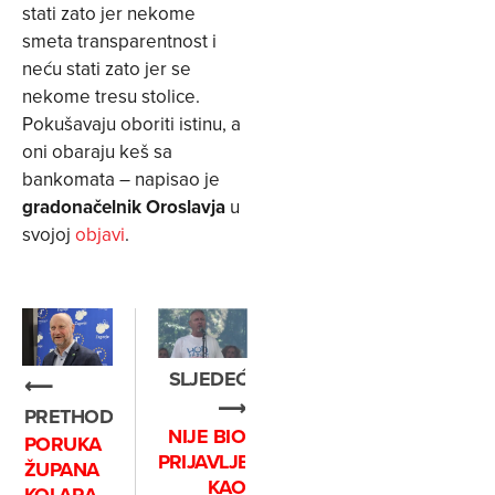
stati zato jer nekome
smeta transparentnost i
neću stati zato jer se
nekome tresu stolice.
Pokušavaju oboriti istinu, a
oni obaraju keš sa
bankomata – napisao je
gradonačelnik Oroslavja
u
svojoj
objavi
.
SLJEDEĆE
⟵
⟶
PRETHODNO
NIJE BIO
PORUKA
PRIJAVLJEN
ŽUPANA
KAO