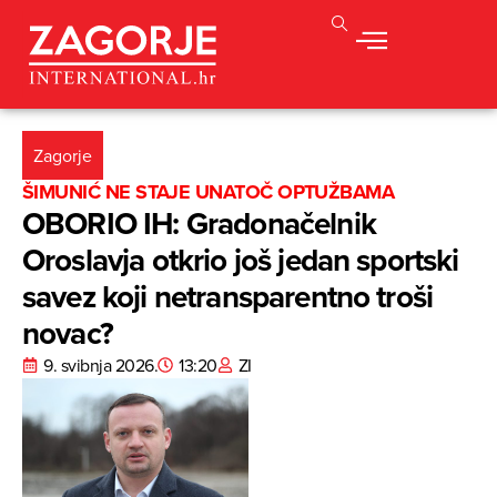
Zagorje
ŠIMUNIĆ NE STAJE UNATOČ OPTUŽBAMA
OBORIO IH: Gradonačelnik
Oroslavja otkrio još jedan sportski
savez koji netransparentno troši
novac?
9. svibnja 2026.
13:20
ZI