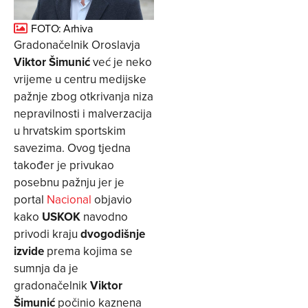
FOTO: Arhiva
Gradonačelnik Oroslavja
Viktor Šimunić
već je neko
vrijeme u centru medijske
pažnje zbog otkrivanja niza
nepravilnosti i malverzacija
u hrvatskim sportskim
savezima. Ovog tjedna
također je privukao
posebnu pažnju jer je
portal
Nacional
objavio
kako
USKOK
navodno
privodi kraju
dvogodišnje
izvide
prema kojima se
sumnja da je
gradonačelnik
Viktor
Šimunić
počinio kaznena