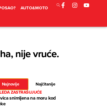
 POSAO?
AUTO&MOTO
ha, nije vruće.
Najnovije
Najčitanije
GLEDA ZASTRAŠUJUĆE
avica snimljena na moru kod
eke