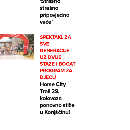
‘Strašno
strašno
pripovjedno
veče’
SPEKTAKL ZA
SVE
GENERACIJE
UZ DVIJE
STAZE I BOGAT
PROGRAM ZA
DJECU
Horse City
Trail 29.
kolovoza
ponovno stiže
u Konjščinu!