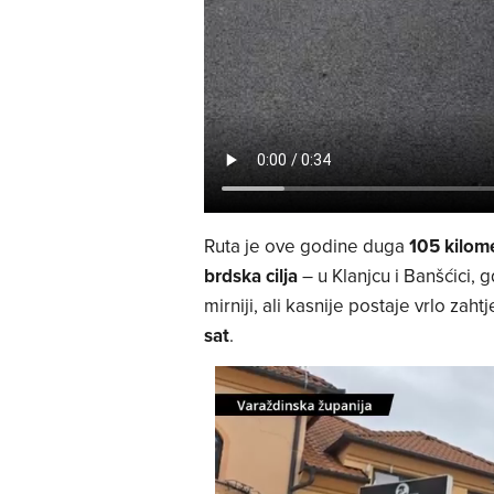
Ruta je ove godine duga
105 kilom
brdska cilja
– u Klanjcu i Banšćici, g
mirniji, ali kasnije postaje vrlo zah
sat
.