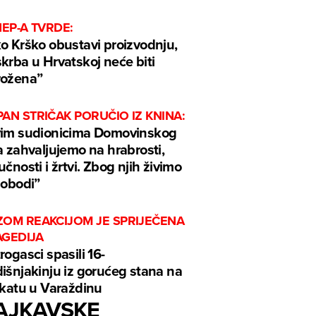
HEP-A TVRDE:
o Krško obustavi proizvodnju,
krba u Hrvatskoj neće biti
rožena”
AN STRIČAK PORUČIO IZ KNINA:
im sudionicima Domovinskog
a zahvaljujemo na hrabrosti,
učnosti i žrtvi. Zbog njih živimo
lobodi”
ZOM REAKCIJOM JE SPRIJEČENA
AGEDIJA
rogasci spasili 16-
išnjakinju iz gorućeg stana na
 katu u Varaždinu
AJKAVSKE