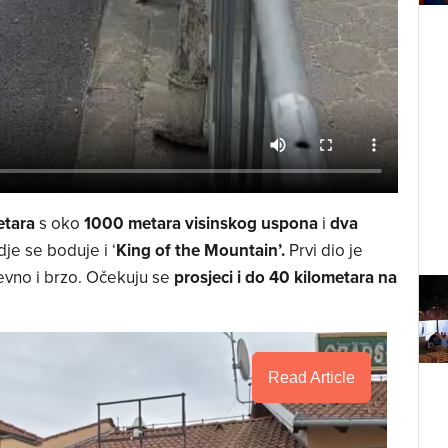
etara
s oko
1000 metara visinskog uspona
i
dva
dje se boduje i ‘
King of the Mountain’.
Prvi dio je
tjevno i brzo. Očekuju se
prosjeci i do 40 kilometara na
Read Article