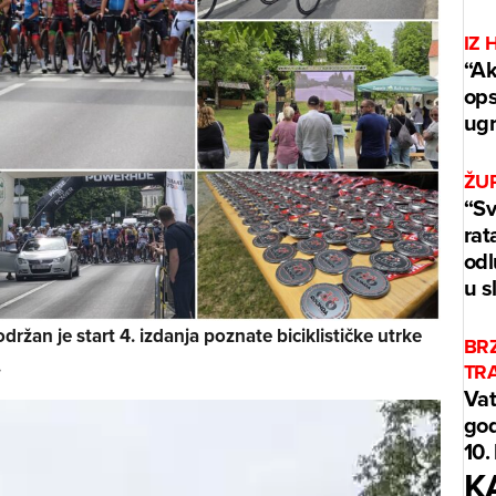
IZ 
“Ak
ops
ug
ŽUP
“Sv
rat
odl
u s
održan je start 4. izdanja poznate biciklističke utrke
BR
.
TR
Vat
god
10.
K