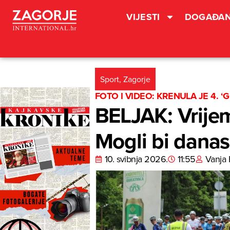
VIJESTI
DOGAĐAN
Sport
,
Zagorje
FOTO I VIDEO: KRENULA JE 4.
BELJAK: Vrijeme
Mogli bi danas
10. svibnja 2026.
11:55
Vanja