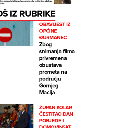
OŠ IZ RUBRIKE
OBAVIJEST IZ
OPĆINE
ĐURMANEC
Zbog
snimanja filma
privremena
obustava
prometa na
području
Gornjeg
Maclja
ŽUPAN KOLAR
ČESTITAO DAN
POBJEDE I
DOMOVINSKE