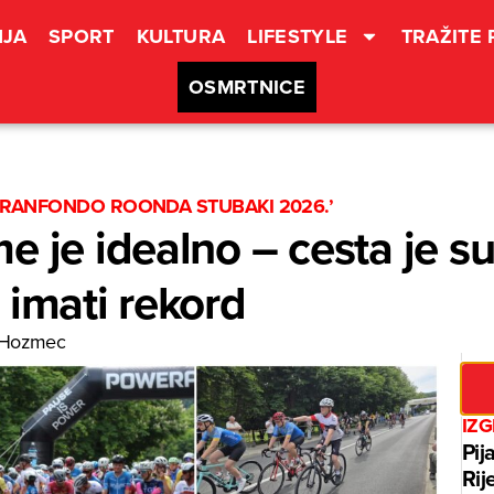
JA
SPORT
KULTURA
LIFESTYLE
TRAŽITE
OSMRTNICE
 ‘GRANFONDO ROONDA STUBAKI 2026.’
 je idealno – cesta je su
 imati rekord
 Hozmec
IZ
Pij
Rij