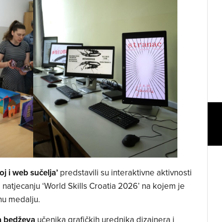
oj i web sučelja’
predstavili su interaktivne aktivnosti
natjecanju ‘World Skills Croatia 2026’ na kojem je
rnu medalju.
a bedževa
učenika grafičkih urednika dizajnera i