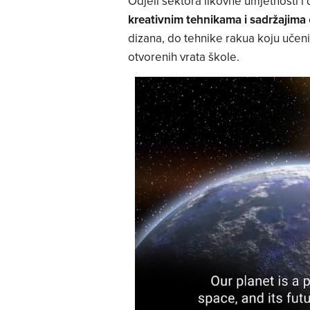
Odjeli sektora likovne umjetnosti i 
kreativnim tehnikama i sadržajima
dizana, do tehnike rakua koju učen
otvorenih vrata škole.