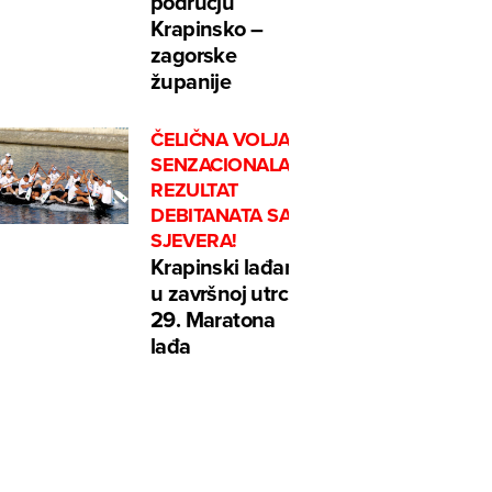
području
Krapinsko –
zagorske
županije
ČELIČNA VOLJA I
SENZACIONALAN
REZULTAT
DEBITANATA SA
SJEVERA!
Krapinski lađari
u završnoj utrci
29. Maratona
lađa