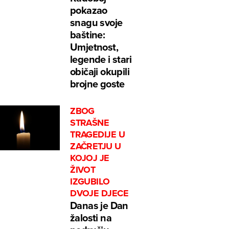
pokazao
snagu svoje
baštine:
Umjetnost,
legende i stari
običaji okupili
brojne goste
ZBOG
STRAŠNE
TRAGEDIJE U
ZAČRETJU U
KOJOJ JE
ŽIVOT
IZGUBILO
DVOJE DJECE
Danas je Dan
žalosti na