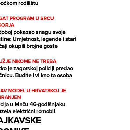
očkom rodilištu
GAT PROGRAM U SRCU
GORJA
oboj pokazao snagu svoje
tine: Umjetnost, legende i stari
čaji okupili brojne goste
UŽJE NIKOME NE TREBA
ko je zagorskoj policiji predao
čnicu. Budite i vi kao ta osoba
KAV MODEL U HRVATSKOJ JE
BRANJEN
icija u Maču 46-godišnjaku
zela električni romobil
AJKAVSKE