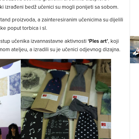
aki izrađeni bedž učenici su mogli ponijeti sa sobom.
štand proizvoda, a zainteresiranim učenicima su dijelili
e poput torbica i sl.
stup učenika izvannastavne aktivnosti
‘Ples art’
, koji
om ateljeu, a izradili su je učenici odjevnog dizajna.