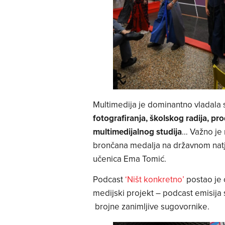
Multimedija je dominantno vladala
fotografiranja, školskog radija, pr
multimedijalnog studija
… Važno je 
brončana medalja na državnom natje
učenica Ema Tomić.
Podcast
‘Ništ konkretno’
postao je o
medijski projekt – podcast emisija 
brojne zanimljive sugovornike.