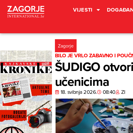
VIJESTI
DOGAĐAN
Zagorje
BILO JE VRLO ZABAVNO I POU
ŠUDIGO otvorio
učenicima
18. svibnja 2026.
08:40
ZI