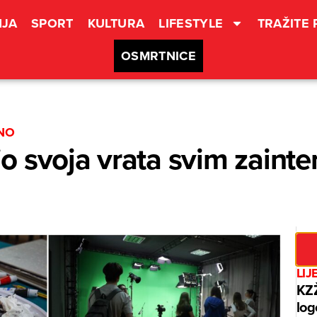
JA
SPORT
KULTURA
LIFESTYLE
TRAŽITE
OSMRTNICE
ČNO
 svoja vrata svim zainte
LIJ
KZŽ
log