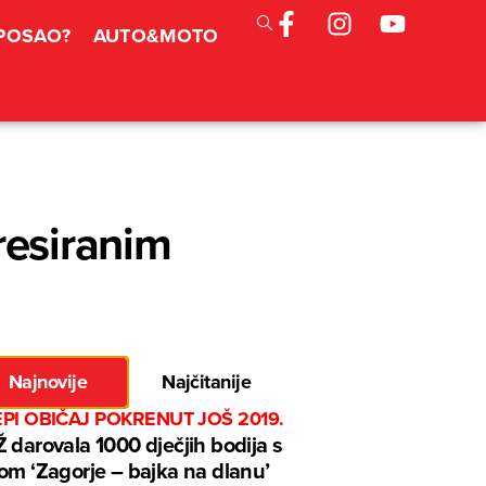
 POSAO?
AUTO&MOTO
resiranim
Najnovije
Najčitanije
EPI OBIČAJ POKRENUT JOŠ 2019.
 darovala 1000 dječjih bodija s
om ‘Zagorje – bajka na dlanu’