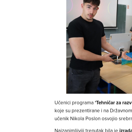
Učenici programa
‘Tehničar za razv
koje su prezentirane i na Državnom 
učenik Nikola Poslon osvojio sreb
️Najzanimljiviji trenutak bila je
izrad