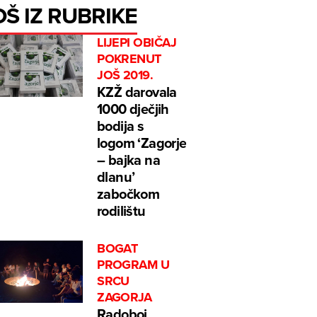
OŠ IZ RUBRIKE
LIJEPI OBIČAJ
POKRENUT
JOŠ 2019.
KZŽ darovala
1000 dječjih
bodija s
logom ‘Zagorje
– bajka na
dlanu’
zabočkom
rodilištu
BOGAT
PROGRAM U
SRCU
ZAGORJA
Radoboj