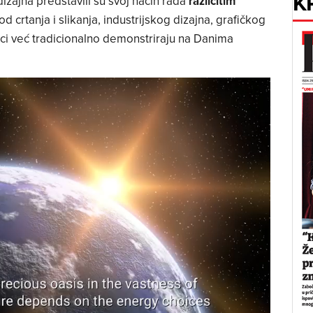
K
dizajna predstavili su svoj način rada
različitim
od crtanja i slikanja, industrijskog dizajna, grafičkog
ici već tradicionalno demonstriraju na Danima