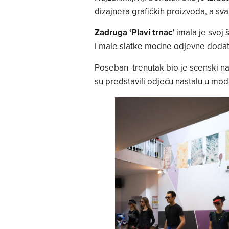
dizajnera grafičkih proizvoda, a sv
Zadruga ‘Plavi trnac’
imala je svoj 
i male slatke modne odjevne dodatk
Poseban trenutak bio je scenski na
su predstavili odjeću nastalu u modn