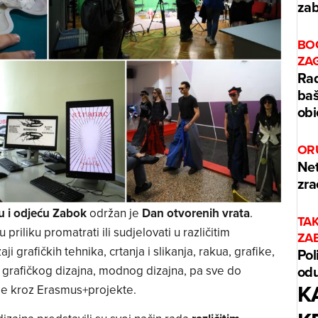
zab
BO
ZA
Rad
baš
obi
OR
Net
zra
ku i odjeću Zabok
održan je
Dan otvorenih vrata
.
TA
 su priliku promatrati ili sudjelovati u različitim
ZA
i grafičkih tehnika, crtanja i slikanja, rakua, grafike,
Pol
odu
, grafičkog dizajna, modnog dizajna, pa sve do
K
pe kroz Erasmus+projekte.